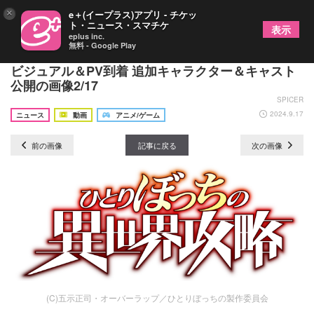
×
e＋(イープラス)アプリ - チケッ
ト・ニュース・スマチケ
表示
eplus inc.
無料 - Google Play
TVアニメ『ひとりぼっちの異世界攻略』第2弾キー
ビジュアル＆PV到着 追加キャラクター＆キャスト
公開の画像2/17
SPICER
2024.9.17
ニュース
動画
アニメ/ゲーム
前の画像
記事に戻る
次の画像
(C)五示正司・オーバーラップ／ひとりぼっちの製作委員会