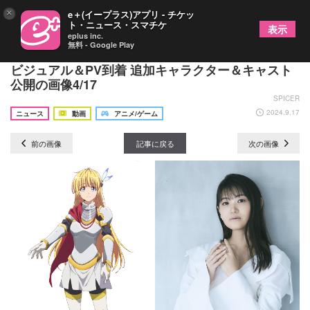
×
e＋(イープラス)アプリ - チケッ
ト・ニュース・スマチケ
表示
eplus inc.
無料 - Google Play
TVアニメ『ひとりぼっちの異世界攻略』第2弾キー
ビジュアル＆PV到着 追加キャラクター＆キャスト
公開の画像4/17
SPICER
2024.9.17
ニュース
動画
アニメ/ゲーム
前の画像
記事に戻る
次の画像