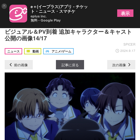
×
e＋(イープラス)アプリ - チケッ
ト・ニュース・スマチケ
表示
eplus inc.
無料 - Google Play
TVアニメ『ひとりぼっちの異世界攻略』第2弾キー
ビジュアル＆PV到着 追加キャラクター＆キャスト
公開の画像14/17
SPICER
2024.9.17
ニュース
動画
アニメ/ゲーム
前の画像
記事に戻る
次の画像