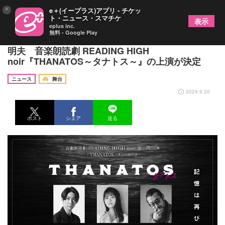
×
e＋(イープラス)アプリ - チケッ
ト・ニュース・スマチケ
表示
eplus inc.
無料 - Google Play
相葉雅紀が朗読劇に初挑戦、共演は早見沙織、大塚
明夫 音楽朗読劇 READING HIGH
noir『THANATOS～タナトス～』の上演が決定
ニュース
舞台
2024.9.20
ポスト
シェア
送る