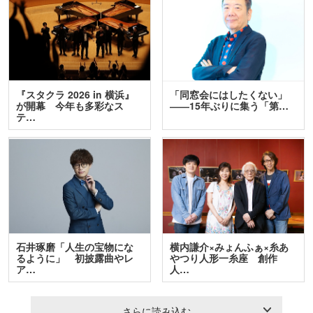
『スタクラ 2026 in 横浜』
「同窓会にはしたくない」
が開幕 今年も多彩なス
――15年ぶりに集う「第…
テ…
石井琢磨「人生の宝物にな
横内謙介×みょんふぁ×糸あ
るように」 初披露曲やレ
やつり人形一糸座 創作
ア…
人…
さらに読み込む