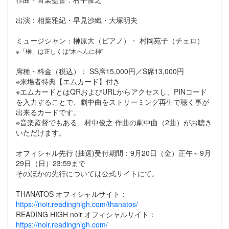
出演：相葉雅紀・早見沙織・大塚明夫
ミュージシャン：榊原大（ピアノ）・ 村岡苑子（チェロ）
※「榊」は正しくは“木へんに神”
席種・料金（税込）： SS席15,000円／S席13,000円
※来場者特典【エムカード】付き
※エムカードとはQRおよびURLからアクセスし、PINコード
を入力することで、劇中曲をストリーミング再生で聴く事が
出来るカードです。
※音楽監督でもある、村中俊之 作曲の劇中曲（2曲）がお聴き
いただけます。
オフィシャル先行 (抽選)受付期間：9月20日（金）正午～9月
29日（日）23:59まで
そのほかの先行については公式サイトにて。
THANATOS オフィシャルサイト：
https://noir.readinghigh.com/thanatos/
READING HIGH noir オフィシャルサイト：
https://noir.readinghigh.com/