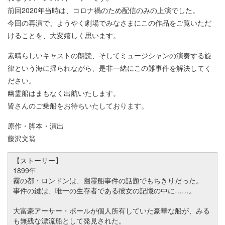
前回2020年当時は、コロナ禍のため配信のみの上演でした。
今回の再演で、ようやく劇場でみなさまにこの作品をご覧いただ
けることを、大変嬉しく思います。
素晴らしいキャストの朗読、そしてミュージシャンの演奏する旋
律という海に揺られながら、是非一緒にこの難事件を解決してく
ださい。
幽霊船はまもなく出航いたします。
皆さんのご乗船をお待ちいたしております。
原作・脚本・演出
藤沢文翁
【ストーリー】
1899年
霧の都・ロンドンは、幽霊船事件の話題でもちきりだった。
事件の鍵は、唯一の生存者である彼女の記憶の中に……。
大富豪アーサー・ポールが個人所有していた豪華な船が、みる
も無残な漂流船として発見された。