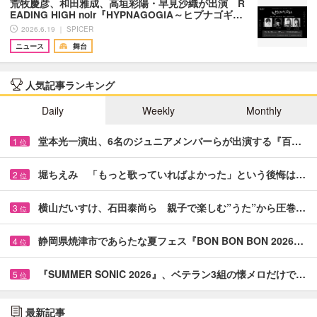
荒牧慶彦、和田雅成、高垣彩陽・早見沙織が出演 R
EADING HIGH noir『HYPNAGOGIA～ヒプナゴギ…
2026.6.19 ｜ SPICER
ニュース
舞台
人気記事ランキング
Daily
Weekly
Monthly
堂本光一演出、6名のジュニアメンバーらが出演する『百…
1
位
堀ちえみ 「もっと歌っていればよかった」という後悔は…
2
位
横山だいすけ、石田泰尚ら 親子で楽しむ”うた”から圧巻…
3
位
静岡県焼津市であらたな夏フェス『BON BON BON 2026…
4
位
『SUMMER SONIC 2026』、ベテラン3組の懐メロだけで…
5
位
最新記事