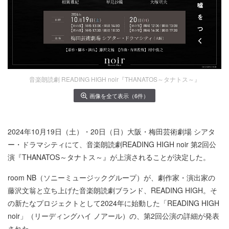
音楽朗読劇 READING HIGH noir『THANATOS～タナトス～』
画像を全て表示（6件）
2024年10月19日（土）・20日（日）大阪・梅田芸術劇場 シアタ
ー・ドラマシティにて、音楽朗読劇READING HIGH noir 第2回公
演『THANATOS～タナトス～』が上演されることが決定した。
room NB（ソニーミュージックグループ）が、劇作家・演出家の
藤沢文翁と立ち上げた音楽朗読劇ブランド、READING HIGH。そ
の新たなプロジェクトとして2024年に始動した「READING HIGH
noir」（リーディングハイ ノアール）の、第2回公演の詳細が発表
された。