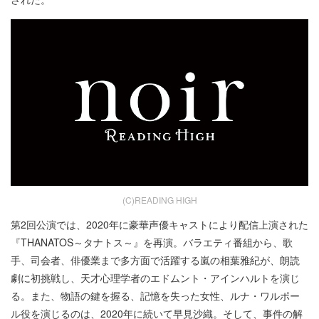
(C)READING HIGH
第2回公演では、2020年に豪華声優キャストにより配信上演された
『THANATOS～タナトス～』を再演。バラエティ番組から、歌
手、司会者、俳優業まで多方面で活躍する嵐の相葉雅紀が、朗読
劇に初挑戦し、天才心理学者のエドムント・アインハルトを演じ
る。また、物語の鍵を握る、記憶を失った女性、ルナ・ワルポー
ル役を演じるのは、2020年に続いて早見沙織。そして、事件の解