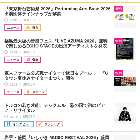
『東京舞台芸術祭 2026』Performing Arts Base 2026
NEW
出演団体ラインナップが解禁
17:35 ｜ SPICER
ニュース
舞台
福島最大級の音楽フェス『LIVE AZUMA 2026』無料
NEW
で楽しめるECHO STAGEの出演アーティストを発表
15:38 ｜ SPICER
ニュース
音楽
巨人ファーム公式戦ナイターで縁日＆プール！ 『G
NEW
タウン夏休みナイターまつり』開催
13:36 ｜ SPICER
ニュース
スポーツ
トルコの若き才能、チャクムル 彩の国で初のピア
ノ・リサイタル
12:18 ｜ SPICER
インタビュー
クラシック
岩手・盛岡『いしがき MUSIC FESTIVAL 2026』盛岡