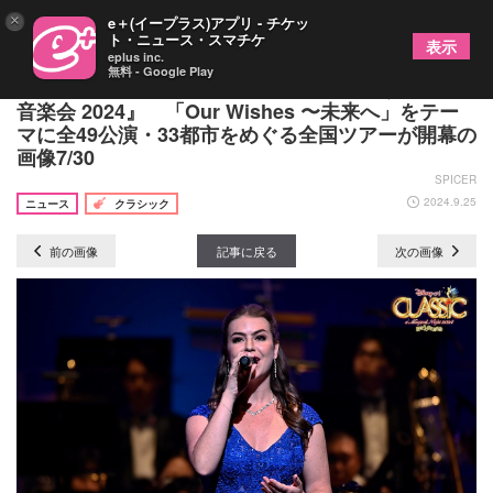
×
e＋(イープラス)アプリ - チケッ
ト・ニュース・スマチケ
表示
eplus inc.
無料 - Google Play
『ディズニー・オン・クラシック ～まほうの夜の
音楽会 2024』 「Our Wishes 〜未来へ」をテー
マに全49公演・33都市をめぐる全国ツアーが開幕の
画像7/30
SPICER
2024.9.25
ニュース
クラシック
前の画像
記事に戻る
次の画像