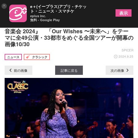
×
e＋(イープラス)アプリ - チケッ
ト・ニュース・スマチケ
表示
eplus inc.
無料 - Google Play
『ディズニー・オン・クラシック ～まほうの夜の
音楽会 2024』 「Our Wishes 〜未来へ」をテー
マに全49公演・33都市をめぐる全国ツアーが開幕の
画像10/30
SPICER
2024.9.25
ニュース
クラシック
前の画像
記事に戻る
次の画像