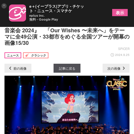
×
e＋(イープラス)アプリ - チケッ
ト・ニュース・スマチケ
表示
eplus inc.
無料 - Google Play
『ディズニー・オン・クラシック ～まほうの夜の
音楽会 2024』 「Our Wishes 〜未来へ」をテー
マに全49公演・33都市をめぐる全国ツアーが開幕の
画像15/30
SPICER
2024.9.25
ニュース
クラシック
前の画像
記事に戻る
次の画像