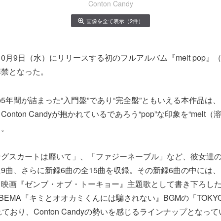
Conton Candy
画像を全て表示（2件）
ndyが10月9日（水）にリリースする初のフルアルバム『melt pop
解禁となった。
年間が詰まった“入門盤”であり“完全盤”ともいえる本作品は、『m
nton Candyが抱かれているであろう“pop”な印象を“melt（
る。
ングスカートは靡いて」、「ファジーネーブル」など、彼女達
9曲、さらに新録6曲の全15曲を収録。その新録6曲の中には、
る映画『ゼンブ・オブ・トーキョー』主題歌として書き下ろし
EMA『キミとオオカミくんには騙されない』BGMの「TOKYO 
れており、Conton Candyの勢いを感じるラインナップとなっ