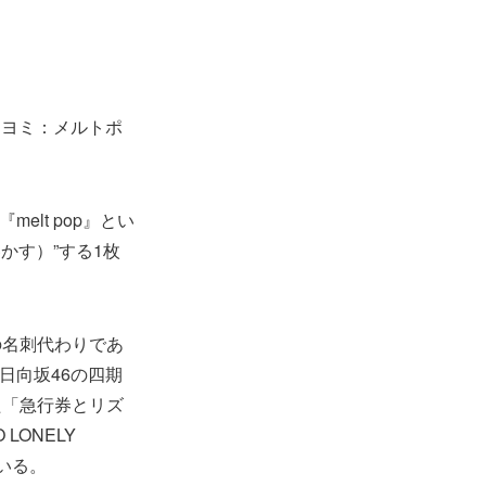
』（ヨミ：メルトポ
elt pop』とい
溶かす）”する1枚
の名刺代わりであ
日向坂46の四期
た「急行券とリズ
LONELY
ている。