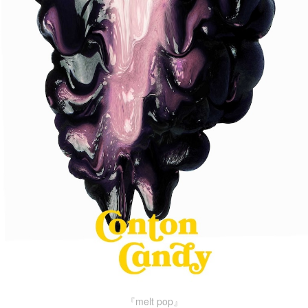
『melt pop』