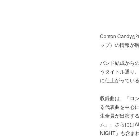
Conton Ca
ップ）の情報が
バンド結成からの5
うタイトル通り、Co
に仕上がってい
収録曲は、「ロ
る代表曲を中心に
生全員が出演す
ム」、さらにはAB
NIGHT」も含ま