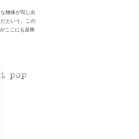
うな物体が写し出
種だという。この
マがここにも反映