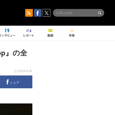
pop』の全
開
2024.9.25
シェア