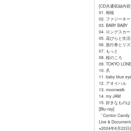
[CD共通収録内容]
01. 相槌
02. ファジーネ
03. BABY BABY
04. ロングスカ
05. 花びらと生
06. 急行券とリ
07. もっと
08. 桜のころ
09. TOKYO LON
10. 爪
11. baby blue ey
12. アオイハル
13. moonwalk
14. my JAM
15. 好きなもの
[Blu-ray]
「Conton Cand
Live & Document
※2024年6月22日