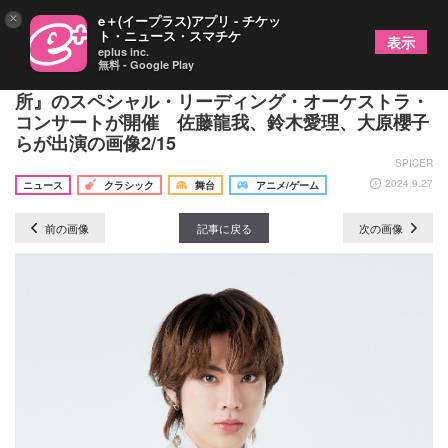
×
e＋(イープラス)アプリ - チケッ
ト・ニュース・スマチケ
表示
eplus inc.
無料 - Google Play
新海誠監督、初長編映画『雲のむこう、約束の場
所』のスペシャル・リーディング・オーケストラ・
コンサートが開催 佐藤龍我、鈴木愛理、大原櫻子
らが出演の画像2/15
SPICER
2024.9.27
ニュース
クラシック
舞台
アニメ/ゲーム
前の画像
記事に戻る
次の画像