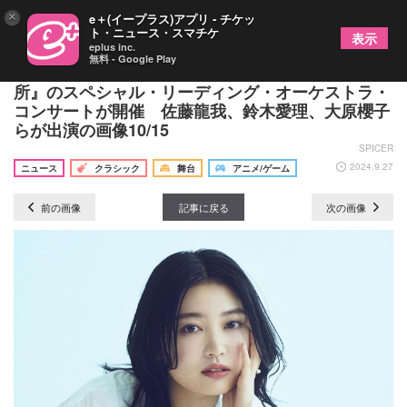
×
e＋(イープラス)アプリ - チケッ
ト・ニュース・スマチケ
表示
eplus inc.
無料 - Google Play
新海誠監督、初長編映画『雲のむこう、約束の場
所』のスペシャル・リーディング・オーケストラ・
コンサートが開催 佐藤龍我、鈴木愛理、大原櫻子
らが出演の画像10/15
SPICER
2024.9.27
ニュース
クラシック
舞台
アニメ/ゲーム
前の画像
記事に戻る
次の画像