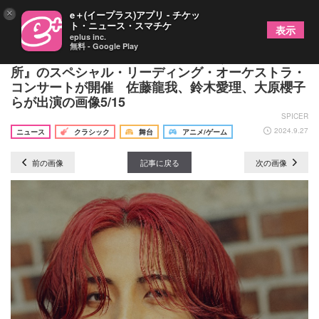
×
e＋(イープラス)アプリ - チケッ
ト・ニュース・スマチケ
表示
eplus inc.
無料 - Google Play
新海誠監督、初長編映画『雲のむこう、約束の場
所』のスペシャル・リーディング・オーケストラ・
コンサートが開催 佐藤龍我、鈴木愛理、大原櫻子
らが出演の画像5/15
SPICER
2024.9.27
ニュース
クラシック
舞台
アニメ/ゲーム
前の画像
記事に戻る
次の画像