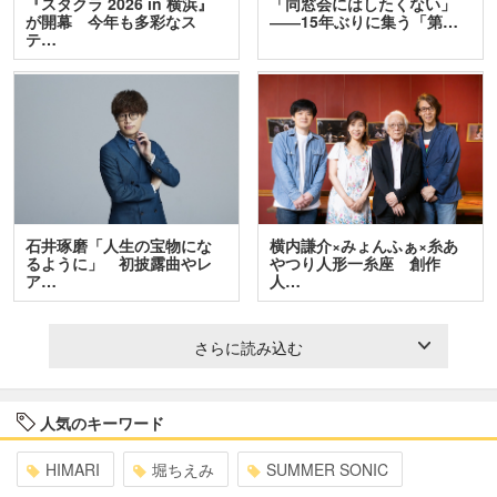
『スタクラ 2026 in 横浜』
「同窓会にはしたくない」
が開幕 今年も多彩なス
――15年ぶりに集う「第…
テ…
石井琢磨「人生の宝物にな
横内謙介×みょんふぁ×糸あ
るように」 初披露曲やレ
やつり人形一糸座 創作
ア…
人…
さらに読み込む
人気のキーワード
HIMARI
堀ちえみ
SUMMER SONIC