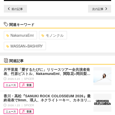
前の記事
次の記事
関連キーワード
NakamuraEmi
モノンクル
MASSAN×BASHIRY
関連記事
片平里菜「愛するたびに」リリースツアー全共演者発
表、竹原ピストル、NakamuraEmi、関取花×岡田梨…
2026.5.23 ｜ SPICER
ニュース
音楽
香川・高松『SANUKI ROCK COLOSSEUM 2026』最
終発表で9mm、瑛人、ネクライトーキー、カネヨリ…
2026.1.23 ｜ SPICER
ニュース
音楽