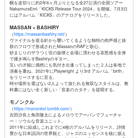
幌を皮切りに約2年6ヶ月ぶりとなる全27公演の全国ツアー
NakamuraEmi「KICKS Release Tour 2024」を開催。7月3日
にはアルバム「KICKS」のアナログをリリースした。
MASSAN × BASHIRY
（
https://massanbashiry.net/
）
ヴァイナルを巡る針から響いてくるような独特の肉声感と抜
群のフロウで形成されたMassanのRAPと歌心。
砂まじりのザラつく弦の旋律と会場に漂わせる哀愁感を全身
で掻き鳴らすBashiryのギター。
互いの才能に偶然にも気付き出逢ってしまった２人は各地で
演奏を重ね、2021年にPlaywright より3rd アルバム「birth」
をリリースするに至る。
時や場所を選ばない2人よって放たれる無双なスタイルは、教
科書にはない全く新しい「音楽のカタチ」を提唱する。
モノンクル
（
https://mononkvl.tumblr.com/
）
吉田沙良と角田隆太によるメロウでアーバンでフューチャ
ー・ソウルな音楽ユニット。
2011年に結成しこれまでに4枚のアルバムをリリース。詩情
豊かな日本語詞の世界観と、ジャズのエッセンスを核に据え