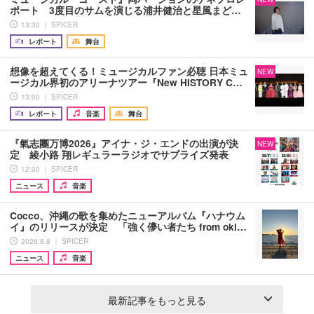
ポート 3度目のサムを演じる浦井健治と星風まど…
13:30 ｜ SPICER
レポート
舞台
想像を超えてくる！ミュージカルファン必聴 日本ミュ
NEW
ージカル界初のアリーナツアー『New HISTORY C…
13:00 ｜ SPICER
レポート
音楽
舞台
『氣志團万博2026』アイナ・ジ・エンドの出演が決
NEW
定 綾小路 翔レギュラーラジオでサプライズ発表
12:00 ｜ SPICER
ニュース
音楽
Cocco、沖縄の歌を集めたニューアルバム『ハナウム
イ』のリリースが決定 「強く儚い者たち from oki…
2026.8.8 ｜ SPICER
ニュース
音楽
最新記事をもっと見る