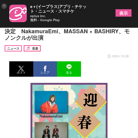
×
e＋(イープラス)アプリ - チケッ
ト・ニュース・スマチケ
表示
eplus inc.
無料 - Google Play
イベント『迎春』2025年1月にCLUB CITTA'で開催
決定 NakamuraEmi、MASSAN × BASHIRY、モ
ノンクルが出演
ニュース
音楽
2024.10.28
ポスト
シェア
送る