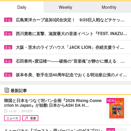
Daily
Weekly
Monthly
広島東洋カープ追加3試合決定！ 9/25巨人戦などチケッ…
1
位
西川貴教に直撃、滋賀最大の音楽イベント『FEST. INAZU…
2
位
大阪・茨木のライブハウス「JACK LION」存続支援ライ…
3
位
石田泰尚×渡辺雄一――破格の“音楽魂”が静かに燃える …
4
位
坂本冬美、歌手生活40周年記念でおくる明治座公演のメイ…
5
位
最新記事
韓国と日本をつなぐ対バン企画『2026 Rising Conne
NEW
ction in Japan』が始動 日本からASH DA H…
14:30 ｜ SPICER
ニュース
音楽
ミュージカル『ゴースト』両バージョンのゲネプロレ
NEW