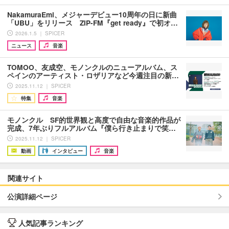
NakamuraEmi、メジャーデビュー10周年の日に新曲
「UBU」をリリース ZIP-FM『get ready』で初オ…
2026.1.5 ｜ SPICER
ニュース
音楽
TOMOO、友成空、モノンクルのニューアルバム、ス
ペインのアーティスト・ロザリアなど今週注目の新…
2025.11.12 ｜ SPICER
特集
音楽
モノンクル SF的世界観と高度で自由な音楽的作品が
完成、7年ぶりフルアルバム『僕ら行き止まりで笑…
2025.11.12 ｜ SPICER
動画
インタビュー
音楽
関連サイト
公演詳細ページ
人気記事ランキング