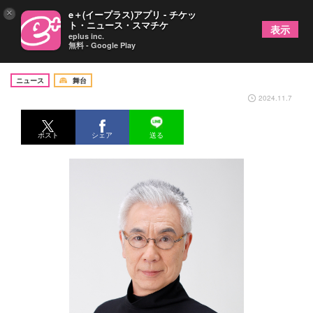
×
e＋(イープラス)アプリ - チケッ
ト・ニュース・スマチケ
表示
eplus inc.
無料 - Google Play
イッセー尾形一人芝居、福岡公演の開催が決定
ニュース
舞台
2024.11.7
ポスト
シェア
送る