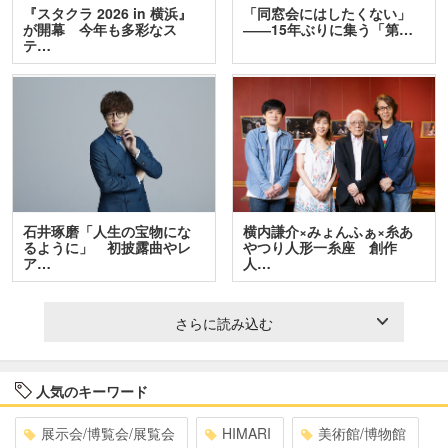
『スタクラ 2026 in 横浜』
「同窓会にはしたくない」
が開幕 今年も多彩なス
――15年ぶりに集う「第…
テ…
石井琢磨「人生の宝物にな
横内謙介×みょんふぁ×糸あ
るように」 初披露曲やレ
やつり人形一糸座 創作
ア…
人…
さらに読み込む
人気のキーワード
展示会/博覧会/展覧会
HIMARI
美術館/博物館