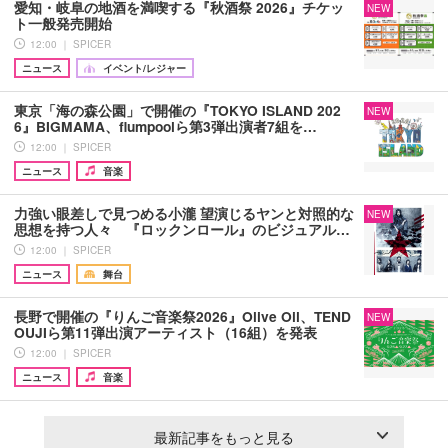
愛知・岐阜の地酒を満喫する『秋酒祭 2026』チケッ
NEW
ト一般発売開始
12:00 ｜ SPICER
ニュース
イベント/レジャー
東京「海の森公園」で開催の『TOKYO ISLAND 202
NEW
6』BIGMAMA、flumpoolら第3弾出演者7組を…
12:00 ｜ SPICER
ニュース
音楽
力強い眼差しで見つめる小瀧 望演じるヤンと対照的な
NEW
思想を持つ人々 『ロックンロール』のビジュアル…
12:00 ｜ SPICER
ニュース
舞台
長野で開催の『りんご音楽祭2026』Olive Oil、TEND
NEW
OUJIら第11弾出演アーティスト（16組）を発表
12:00 ｜ SPICER
ニュース
音楽
最新記事をもっと見る