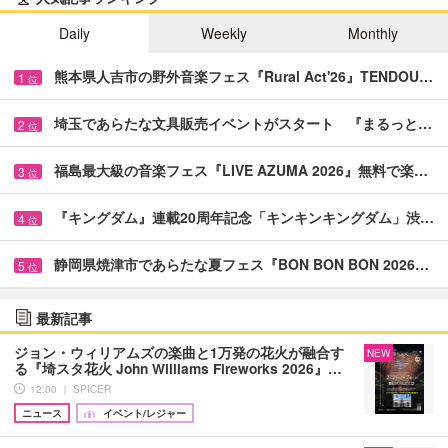
Daily
Weekly
Monthly
熊本県人吉市の野外音楽フェス『Rural Act'26』TENDOU…
1
位
埼玉であらたな文具販売イベントがスタート 『まるっと…
2
位
福島最大級の音楽フェス『LIVE AZUMA 2026』無料で楽…
3
位
『キングダム』連載20周年記念「キンキンキングダム」渋…
4
位
静岡県焼津市であらたな夏フェス『BON BON BON 2026…
5
位
最新記事
ジョン・ウィリアムズの楽曲と1万発の花火が融合す
NEW
る『埼スタ花火 John Williams Fireworks 2026』…
12:00 ｜ SPICER
ニュース
イベント/レジャー