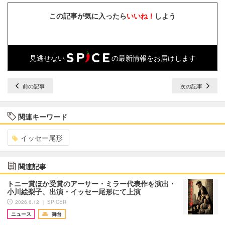
この記事が気に入ったら
いいね！
しよう
見逃せない
の最新情報をお届けします
前の記事
次の記事
関連キーワード
イッセー尾形
関連記事
トニー賞ほか受賞のアーサー・ミラー代表作を演出・
小川絵梨子、出演・イッセー尾形にて上演
2026.6.12 ｜ SPICER
ニュース
舞台