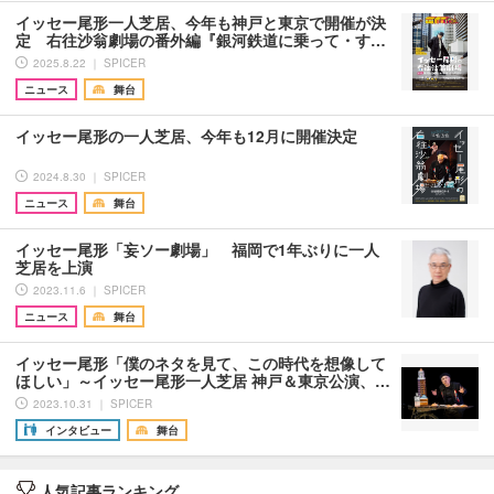
イッセー尾形一人芝居、今年も神戸と東京で開催が決
定 右往沙翁劇場の番外編『銀河鉄道に乗って・す…
2025.8.22 ｜ SPICER
ニュース
舞台
イッセー尾形の一人芝居、今年も12月に開催決定
2024.8.30 ｜ SPICER
ニュース
舞台
イッセー尾形「妄ソー劇場」 福岡で1年ぶりに一人
芝居を上演
2023.11.6 ｜ SPICER
ニュース
舞台
イッセー尾形「僕のネタを見て、この時代を想像して
ほしい」～イッセー尾形一人芝居 神戸＆東京公演、…
2023.10.31 ｜ SPICER
インタビュー
舞台
人気記事ランキング