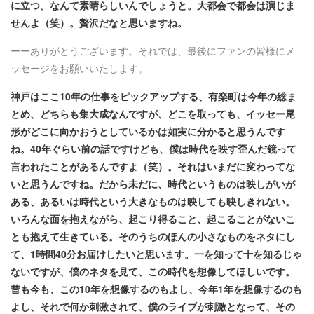
に立つ。なんて素晴らしいんでしょうと。大都会で都会は演じま
せんよ（笑）。贅沢だなと思いますね。
ーーありがとうございます。それでは、最後にファンの皆様にメ
ッセージをお願いいたします。
神戸はここ10年の仕事をピックアップする、有楽町は今年の総ま
とめ、どちらも集大成なんですが、どこを取っても、イッセー尾
形がどこに向かおうとしているかは如実に分かると思うんです
ね。40年ぐらい前の話ですけども、僕は時代を映す歪んだ鏡って
言われたことがあるんですよ（笑）。それはいまだに変わってな
いと思うんですね。だから未だに、時代というものは映しがいが
ある、あるいは時代という大きなものは映しても映しきれない。
いろんな面を抱えながら、起こり得ること、起こることがないこ
とも抱えて生きている。そのうちのほんの小さなものをネタにし
て、1時間40分お届けしたいと思います。一を知って十を知るじゃ
ないですが、僕のネタを見て、この時代を想像してほしいです。
昔も今も、この10年を想像するのもよし、今年1年を想像するのも
よし、それで何か刺激されて、僕のライブが刺激となって、その