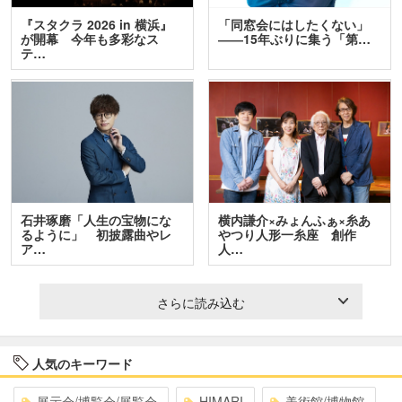
『スタクラ 2026 in 横浜』
「同窓会にはしたくない」
が開幕 今年も多彩なス
――15年ぶりに集う「第…
テ…
石井琢磨「人生の宝物にな
横内謙介×みょんふぁ×糸あ
るように」 初披露曲やレ
やつり人形一糸座 創作
ア…
人…
さらに読み込む
人気のキーワード
展示会/博覧会/展覧会
HIMARI
美術館/博物館