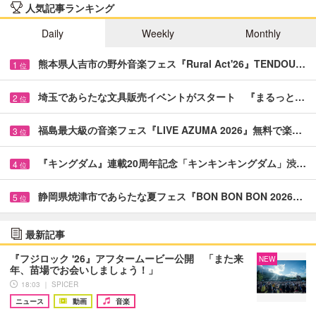
人気記事ランキング
Daily
Weekly
Monthly
熊本県人吉市の野外音楽フェス『Rural Act'26』TENDOU…
1
位
埼玉であらたな文具販売イベントがスタート 『まるっと…
2
位
福島最大級の音楽フェス『LIVE AZUMA 2026』無料で楽…
3
位
『キングダム』連載20周年記念「キンキンキングダム」渋…
4
位
静岡県焼津市であらたな夏フェス『BON BON BON 2026…
5
位
最新記事
『フジロック '26』アフタームービー公開 「また来
NEW
年、苗場でお会いしましょう！」
18:03 ｜ SPICER
ニュース
動画
音楽