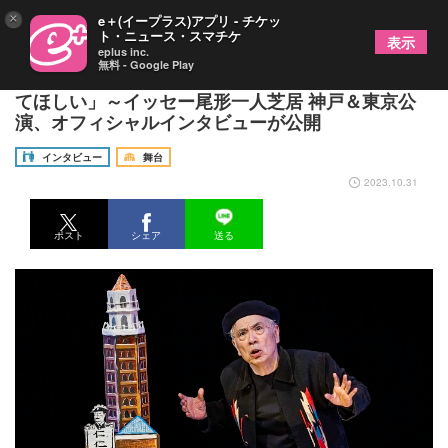
×
e＋(イープラス)アプリ - チケッ
ト・ニュース・スマチケ
表示
eplus inc.
無料 - Google Play
イッセー尾形「僕のネタを見て、この時代を想像し
てほしい」～イッセー尾形一人芝居 神戸＆東京公
演、オフィシャルインタビューが公開
インタビュー
舞台
2023.10.31
ポスト
シェア
送る