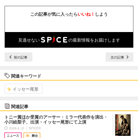
この記事が気に入ったら
いいね！
しよう
見逃せない
の最新情報をお届けします
前の記事
次の記事
関連キーワード
イッセー尾形
関連記事
トニー賞ほか受賞のアーサー・ミラー代表作を演出・
小川絵梨子、出演・イッセー尾形にて上演
2026.6.12 ｜ SPICER
ニュース
舞台