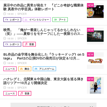
展示中の作品に異常が発生？ 『どこか奇妙な職業体
NEW
験 真夜中の学芸員』体験レポート
18:00 ｜ SPICER
レポート
イベント/レジャー
アート
映秀。 「俺が一番楽しんじゃってるかもしれない
NEW
（笑）」――夏祭りをモチーフにした一夜限りのス…
18:00 ｜ SPICER
レポート
音楽
BL作品の金字塔を舞台化した『ラッキードッグ1 on S
NEW
tage』 Part2の公演DVDの発売日が決定＆12月…
18:00 ｜ SPICER
ニュース
舞台
アニメ/ゲーム
ハナレグミ、北関東＆中国山陰、東京大阪を巡る弾き
NEW
語りツアー10月より開催決定
18:00 ｜ SPICER
ニュース
音楽