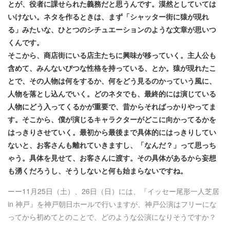
とが、役者に課せられた義務だと思うんです。漠然としていては
いけない。ネタを作るときは、まず「シャッター街に猿が現れ
る」みたいな、ひとつのシチュエーションのような文章が思いつ
くんです。
そこから、商店街にいる店主たちに興味が移っていく。主人公も
含めて、みんないびつな性格を持っている、とか。猿が現れたこ
とで、その人物は何をするか、何をどう見るのかっていう風に、
人物を落とし込んでいく。どのネタでも、最終的には演じている
人物にどう入ってくるかが重要で、昔からそればっかりやってま
す。そこから、僕が演じるキャラクターがどこに向かってるかを
はっきりさせていく。最初から最後まで具体的にはっきりしてい
ないと、お客さんも離れていきますし、「なんだ？」って思っち
ゃう。具体を見せて、お客さんに渡す。その具体があるから妄想
も湧くだろうし、そうしないと何も始まらないですね。
ーー11月25日（土）、26日（日）には、『イッセー尾形一人芝居
in 神戸』を神戸朝日ホールで行いますが、神戸公演はフリーにな
ってから初めてとのことで、どのような公演になりそうですか？