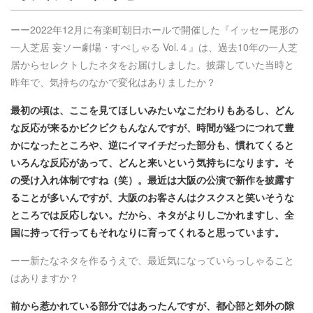
ーー2022年12月に有楽町朝日ホールで開催した『イッセー尾形の
一人芝居 妄ソー劇場・すぺしゃる Vol.４』は、過去10年の一人芝
居からセレクトしたネタをお届けしました。披露していた当時と
昨年で、気持ちのなかで変化はありましたか？
最初の頃は、ここを見てほしいみたいなこだわりもあるし、どん
な反応が来るかビクビクもんなんですが、時間が経つにつれて豊
かになったところや、逆にイマイチだった部分も、慣れてくると
いろんな反応があって、どんと来いという気持ちになります。そ
の受け入れ体制ですね（笑）。最近は大阪の公演で新作を披露す
ることが多いんですが、大阪のお客さんはクスクスと笑いそうな
ところでは反応しない。だから、ネタがよりしごかれますし、全
国に持って行ってもそれなりに育ってくれると思っています。
ーー新たなネタを作るうえで、最近気になっていらっしゃること
はありますか？
前から惹かれている部分ではあったんですが、都心部と郊外の隙