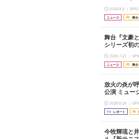
2026.8.3 ｜ SPI
ニュース
舞台
舞台『文豪と
シリーズ初
2026.7.21 ｜ SP
ニュース
舞台
放火の炎が呼
公演 ミュー
2026.6.29 ｜ SP
レポート
今牧輝琉と
ル『新テニスの