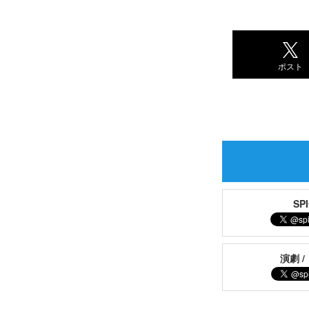
ポスト
S
演劇 /