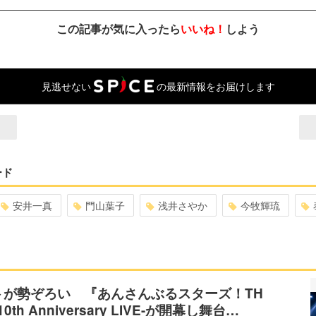
この記事が気に入ったら
いいね！
しよう
見逃せない
の最新情報をお届けします
ード
安井一真
門山葉子
浅井さやか
今牧輝琉
トが勢ぞろい 『あんさんぶるスターズ！TH
10th Anniversary LIVE-が開幕し舞台…