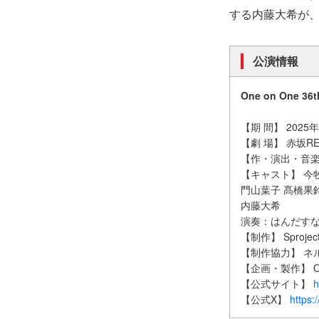
する内藤大希が、約
公演情報
One on One 
【期 間】 202
【劇 場】 赤坂RED
【作・演出・音楽
【キャスト】 今
門山葉子 髙橋果
内藤大希
演奏：はんだす
【制作】 Sprojec
【制作協力】 ネ
【企画・製作】 One 
【公式サイト】
h
【公式X】
https: