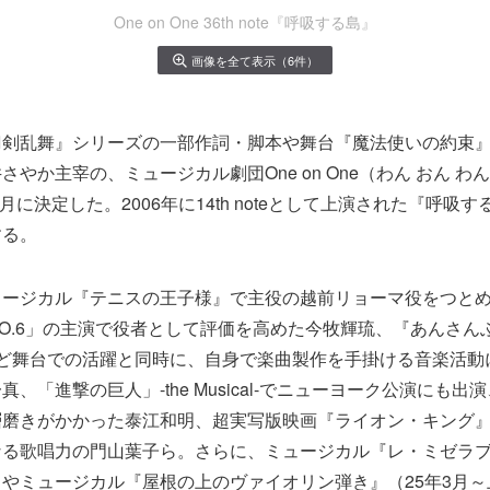
One on One 36th note『呼吸する島』
画像を全て表示（6件）
刀剣乱舞』シリーズの一部作詞・脚本や舞台『魔法使いの約束
やか主宰の、ミュージカル劇団One on One（わん おん わ
6月に決定した。2006年に14th noteとして上演された『呼吸
する。
ュージカル『テニスの王子様』で主役の越前リョーマ役をつと
O.6」の主演で役者として評価を高めた今牧輝琉、『あんさん
E』など舞台での活躍と同時に、自身で楽曲製作を手掛ける音楽活
、「進撃の巨人」-the Musical-でニューヨーク公演にも
層磨きがかかった泰江和明、超実写版映画『ライオン・キング
る歌唱力の門山葉子ら。さらに、ミュージカル『レ・ミゼラブル』
やミュージカル『屋根の上のヴァイオリン弾き』（25年3月