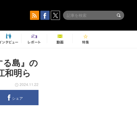
吸する島』の
江和明ら
2024.11.22
シェア