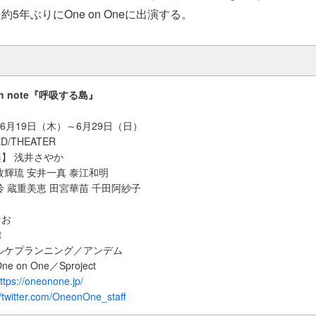
5年ぶりにOne on Oneに出演する。
36th note『呼吸する島』
5年6月19日（木）～6月29日（日）
/THEATER
】 浅井さやか
牧輝琉 安井一真 泰江和明
鈴 蔵重美恵 田宮華苗 千田阿紗子
なお
t
ルケプランニング／アンデム
on One／Sproject
ttps://oneonone.jp/
//twitter.com/OneonOne_staff