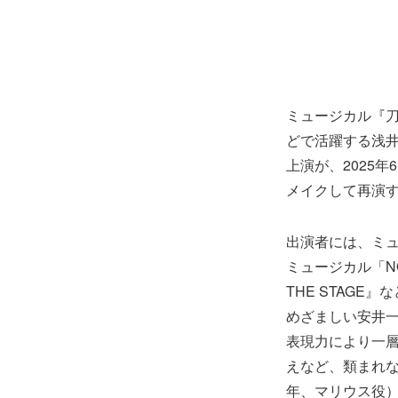
ミュージカル『
どで活躍する浅井さ
上演が、2025年
メイクして再演
出演者には、ミ
ミュージカル「N
THE STAG
めざましい安井一真
表現力により一
えなど、類まれな
年、マリウス役）