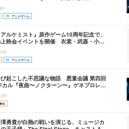
CER
アニメ/ゲーム
アルケミスト』原作ゲーム10周年記念で、
の上映会イベントを開催 衣裳・武器・小…
ICER
アニメ/ゲーム
び起こした不思議な物語 悪童会議 第四回
ジカル『夜曲〜ノクターン〜』ゲネプロレ…
ICER
舞台
井澤勇貴が白熱の戦いを演じる、ミュージカ
王子様』The Final Stage キャスト＆…