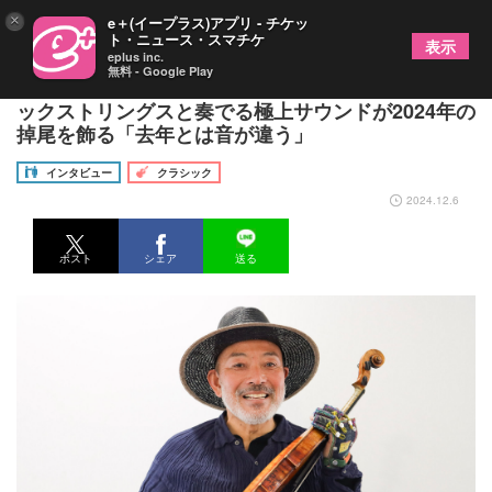
×
e＋(イープラス)アプリ - チケッ
ト・ニュース・スマチケ
表示
eplus inc.
無料 - Google Play
バイオリニスト古澤巖、ベルリン・フィルハーモニ
ックストリングスと奏でる極上サウンドが2024年の
掉尾を飾る「去年とは音が違う」
インタビュー
クラシック
2024.12.6
ポスト
シェア
送る