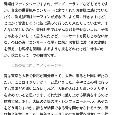
音楽はファンタジーですよね。ディズニーランドなどもそうです
が、音楽の世界観をコンサートに来てくれたお客様に感じていた
だく。例えば僕はサーフィンが好きで、よく海に行きますけど、
とにかく皆楽しそうに波に乗って行ったり来たりしています。そ
んなに楽しいのか、普段町中ではそんな顔を見せないよね、子供
じゃあるまいしって思うんだけど、コンサートも同じじゃないか
な。今日の海（コンサート会場）に来たお客様に波（音の波動）
を伝え、お客様を笑顔にするような波をどれだけ起こせるのか
が、僕にとって一つの目標です。
——大阪公演に向けてメッセージを。
昔は東京と大阪で反応が随分違って、大阪に来ると外国に来たみ
たい。ここはイタリアか！ と思いました。今やどこの町に行っ
ても昔ほどの違いはないけれど、大阪の人はより高いクオリティ
を求めていると思います。それだけに盛り上がる演奏をするのは
結構大変。あと、大阪の会場のザ・シンフォニーホール。あそこ
をどう鳴らすのか。誰もが納得できる音を聞かせられるのか。僕
は相当苦労しました。毎年ステージ上の立ち位置を研究して、壁