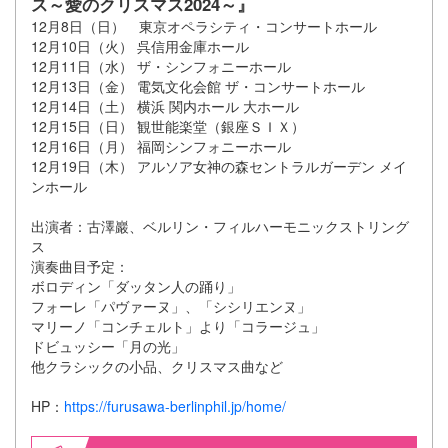
ス～愛のクリスマス2024～』
12月8日（日） 東京オペラシティ・コンサートホール
12月10日（火） 呉信用金庫ホール
12月11日（水） ザ・シンフォニーホール
12月13日（金） 電気文化会館 ザ・コンサートホール
12月14日（土） 横浜 関内ホール 大ホール
12月15日（日） 観世能楽堂（銀座ＳＩＸ）
12月16日（月） 福岡シンフォニーホール
12月19日（木） アルソア女神の森セントラルガーデン メイ
ンホール
出演者：古澤巖、ベルリン・フィルハーモニックストリング
ス
演奏曲目予定：
ボロディン「ダッタン人の踊り」
フォーレ「パヴァーヌ」、「シシリエンヌ」
マリーノ「コンチェルト」より「コラージュ」
ドビュッシー「月の光」
他クラシックの小品、クリスマス曲など
HP：
https://furusawa-berlinphil.jp/home/