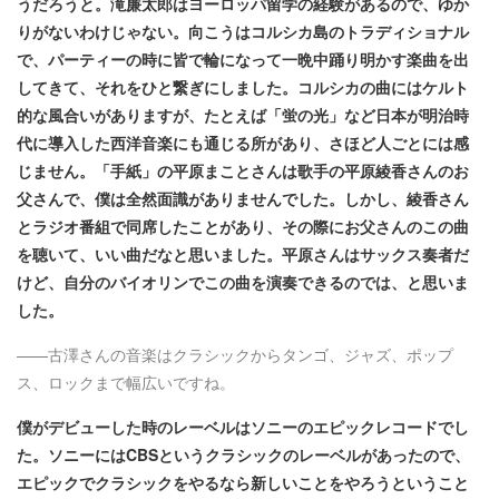
うだろうと。滝廉太郎はヨーロッパ留学の経験があるので、ゆか
りがないわけじゃない。向こうはコルシカ島のトラディショナル
で、パーティーの時に皆で輪になって一晩中踊り明かす楽曲を出
してきて、それをひと繋ぎにしました。コルシカの曲にはケルト
的な風合いがありますが、たとえば「蛍の光」など日本が明治時
代に導入した西洋音楽にも通じる所があり、さほど人ごとには感
じません。「手紙」の平原まことさんは歌手の平原綾香さんのお
父さんで、僕は全然面識がありませんでした。しかし、綾香さん
とラジオ番組で同席したことがあり、その際にお父さんのこの曲
を聴いて、いい曲だなと思いました。平原さんはサックス奏者だ
けど、自分のバイオリンでこの曲を演奏できるのでは、と思いま
した。
——古澤さんの音楽はクラシックからタンゴ、ジャズ、ポップ
ス、ロックまで幅広いですね。
僕がデビューした時のレーベルはソニーのエピックレコードでし
た。ソニーにはCBSというクラシックのレーベルがあったので、
エピックでクラシックをやるなら新しいことをやろうということ