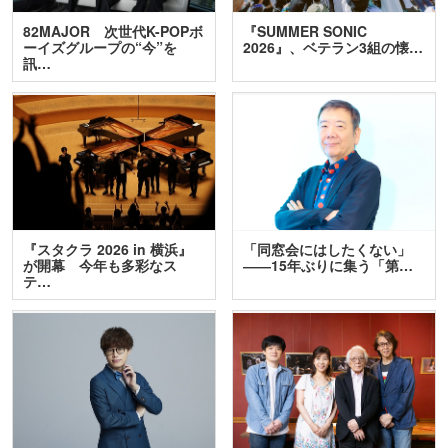
82MAJOR 次世代K-POPボ
『SUMMER SONIC
ーイズグループの“今”を
2026』、ベテラン3組の懐…
訊…
『スタクラ 2026 in 横浜』
「同窓会にはしたくない」
が開幕 今年も多彩なス
――15年ぶりに集う「第…
テ…