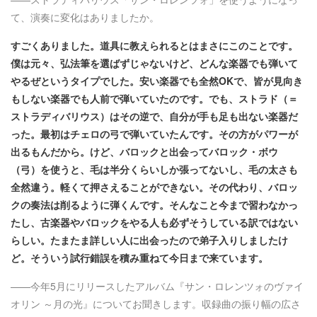
て、演奏に変化はありましたか。
すごくありました。道具に教えられるとはまさにこのことです。
僕は元々、弘法筆を選ばずじゃないけど、どんな楽器でも弾いて
やるぜというタイプでした。安い楽器でも全然OKで、皆が見向き
もしない楽器でも人前で弾いていたのです。でも、ストラド（＝
ストラディバリウス）はその逆で、自分が手も足も出ない楽器だ
った。最初はチェロの弓で弾いていたんです。その方がパワーが
出るもんだから。けど、バロックと出会ってバロック・ボウ
（弓）を使うと、毛は半分くらいしか張ってないし、毛の太さも
全然違う。軽くて押さえることができない。その代わり、バロッ
クの奏法は削るように弾くんです。そんなこと今まで習わなかっ
たし、古楽器やバロックをやる人も必ずそうしている訳ではない
らしい。たまたま詳しい人に出会ったので弟子入りしましたけ
ど。そういう試行錯誤を積み重ねて今日まで来ています。
——今年5月にリリースしたアルバム『サン・ロレンツォのヴァイ
オリン ～月の光』についてお聞きします。収録曲の振り幅の広さ