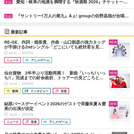
愛知・岐阜の地酒を満喫する『秋酒祭 2026』チケット一…
4
位
『サントリー1万人の第九』Aぇ! groupの佐野晶哉が合唱…
5
位
最新記事
RE-GE、作詞・畑亜貴、作曲・山口朗彦の強力タッグ
NEW
が手掛ける2ndシングル「どこにいても絶対君を見…
20:00 ｜ SPICER
ニュース
アニメ/ゲーム
仙台貨物 2年半ぶり活動再開！ 新曲「いっち! いっ
NEW
ち!!」完成までの紆余曲折、トゥアーの見どころと…
18:00 ｜ SPICER
動画
インタビュー
音楽
結那バースデーイベント2026のゲストで斉藤朱夏＆愛
NEW
美の出演が決定
18:00 ｜ SPICER
ニュース
音楽
アニメ/ゲーム