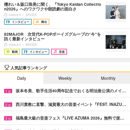
檀れい＆阪口珠美に聞く、『Tokyo Kaidan Collectio
n2026』へのワクワクや朗読劇の面白さ
2026.8.5 ｜ SPICER
インタビュー
舞台
82MAJOR 次世代K-POPボーイズグループの“今”を
訊く最新インタビュー
2026.8.3 ｜ SPICER
動画
インタビュー
音楽
人気記事ランキング
Daily
Weekly
Monthly
坂本冬美、歌手生活40周年記念でおくる明治座公演のメイ…
1
位
西川貴教に直撃、滋賀最大の音楽イベント『FEST. INAZU…
2
位
福島最大級の音楽フェス『LIVE AZUMA 2026』無料で楽…
3
位