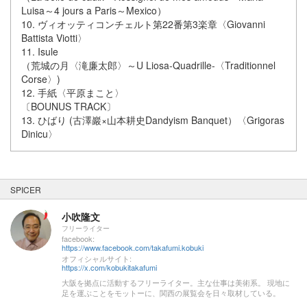
Luisa～4 jours a Paris～Mexico）
10. ヴィオッティコンチェルト第22番第3楽章〈Giovanni
Battista Viotti〉
11. Isule
（荒城の月〈滝廉太郎〉～U Liosa-Quadrille-〈Traditionnel
Corse〉)
12. 手紙〈平原まこと〉
〔BOUNUS TRACK〕
13. ひばり (古澤巖×山本耕史Dandyism Banquet）〈Grigoras
Dinicu〉
SPICER
小吹隆文
フリーライター
facebook:
https://www.facebook.com/takafumi.kobuki
オフィシャルサイト:
https://x.com/kobukitakafumi
大阪を拠点に活動するフリーライター。主な仕事は美術系。 現地に
足を運ぶことをモットーに、関西の展覧会を日々取材している。