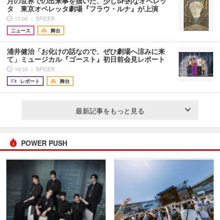
月の世界での出来事を描いた、少しSF的なオペレッ
タ 東京オペレッタ劇場『フラウ・ルナ』が上演
17:00 ｜ SPICER
ニュース
舞台
浦井健治「お化けの話なので、ぜひ劇場へ涼みに来
て」ミュージカル『ゴースト』初日前会見レポート
16:30 ｜ SPICER
レポート
舞台
最新記事をもっと見る
POWER PUSH