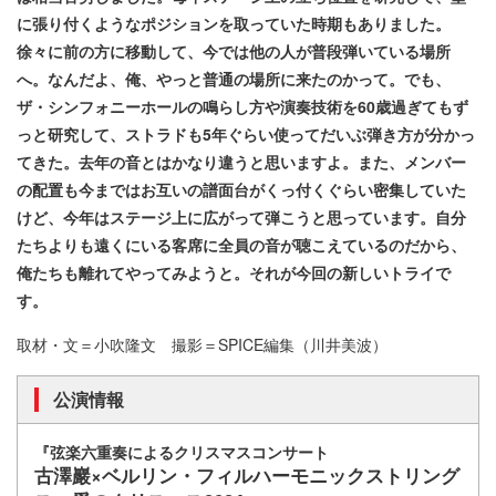
に張り付くようなポジションを取っていた時期もありました。
徐々に前の方に移動して、今では他の人が普段弾いている場所
へ。なんだよ、俺、やっと普通の場所に来たのかって。でも、
ザ・シンフォニーホールの鳴らし方や演奏技術を60歳過ぎてもず
っと研究して、ストラドも5年ぐらい使ってだいぶ弾き方が分かっ
てきた。去年の音とはかなり違うと思いますよ。また、メンバー
の配置も今まではお互いの譜面台がくっ付くぐらい密集していた
けど、今年はステージ上に広がって弾こうと思っています。自分
たちよりも遠くにいる客席に全員の音が聴こえているのだから、
俺たちも離れてやってみようと。それが今回の新しいトライで
す。
取材・文＝小吹隆文 撮影＝SPICE編集（川井美波）
公演情報
『弦楽六重奏によるクリスマスコンサート
古澤巖×ベルリン・フィルハーモニックストリング