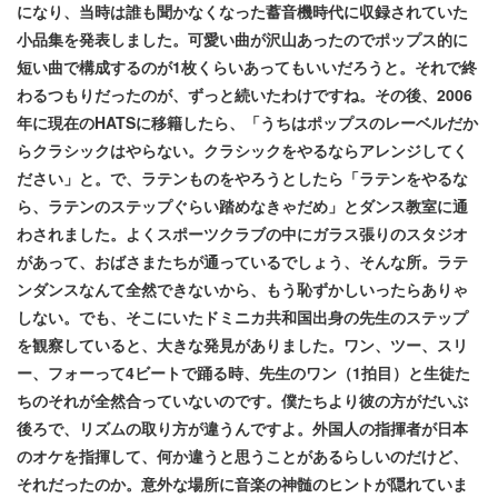
になり、当時は誰も聞かなくなった蓄音機時代に収録されていた
小品集を発表しました。可愛い曲が沢山あったのでポップス的に
短い曲で構成するのが1枚くらいあってもいいだろうと。それで終
わるつもりだったのが、ずっと続いたわけですね。その後、2006
年に現在のHATSに移籍したら、「うちはポップスのレーベルだか
らクラシックはやらない。クラシックをやるならアレンジしてく
ださい」と。で、ラテンものをやろうとしたら「ラテンをやるな
ら、ラテンのステップぐらい踏めなきゃだめ」とダンス教室に通
わされました。よくスポーツクラブの中にガラス張りのスタジオ
があって、おばさまたちが通っているでしょう、そんな所。ラテ
ンダンスなんて全然できないから、もう恥ずかしいったらありゃ
しない。でも、そこにいたドミニカ共和国出身の先生のステップ
を観察していると、大きな発見がありました。ワン、ツー、スリ
ー、フォーって4ビートで踊る時、先生のワン（1拍目）と生徒た
ちのそれが全然合っていないのです。僕たちより彼の方がだいぶ
後ろで、リズムの取り方が違うんですよ。外国人の指揮者が日本
のオケを指揮して、何か違うと思うことがあるらしいのだけど、
それだったのか。意外な場所に音楽の神髄のヒントが隠れていま