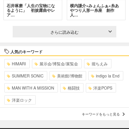
石井琢磨「人生の宝物にな
横内謙介×みょんふぁ×糸あ
るように」 初披露曲やレ
やつり人形一糸座 創作
ア…
人…
さらに読み込む
人気のキーワード
HIMARI
展示会/博覧会/展覧会
堀ちえみ
SUMMER SONIC
美術館/博物館
indigo la End
MAN WITH A MISSION
格闘技
洋楽POPS
洋楽ロック
キーワードをもっと見る