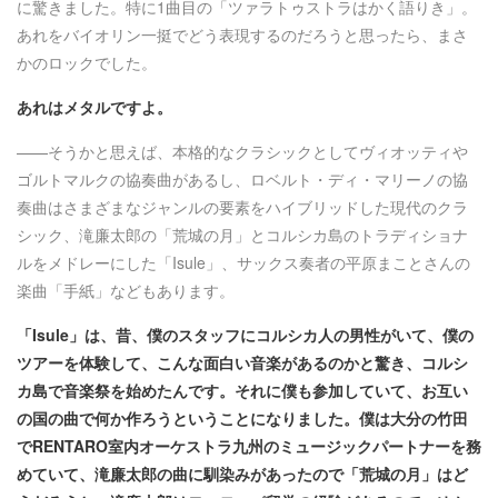
に驚きました。特に1曲目の「ツァラトゥストラはかく語りき」。
あれをバイオリン一挺でどう表現するのだろうと思ったら、まさ
かのロックでした。
あれはメタルですよ。
——そうかと思えば、本格的なクラシックとしてヴィオッティや
ゴルトマルクの協奏曲があるし、ロベルト・ディ・マリーノの協
奏曲はさまざまなジャンルの要素をハイブリッドした現代のクラ
シック、滝廉太郎の「荒城の月」とコルシカ島のトラディショナ
ルをメドレーにした「Isule」、サックス奏者の平原まことさんの
楽曲「手紙」などもあります。
「Isule」は、昔、僕のスタッフにコルシカ人の男性がいて、僕の
ツアーを体験して、こんな面白い音楽があるのかと驚き、コルシ
カ島で音楽祭を始めたんです。それに僕も参加していて、お互い
の国の曲で何か作ろうということになりました。僕は大分の竹田
でRENTARO室内オーケストラ九州のミュージックパートナーを務
めていて、滝廉太郎の曲に馴染みがあったので「荒城の月」はど