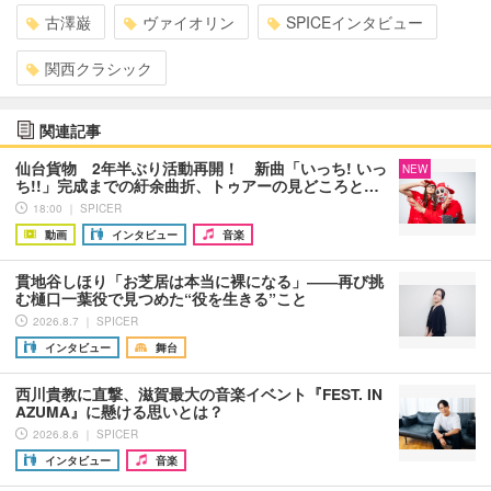
古澤巌
ヴァイオリン
SPICEインタビュー
関西クラシック
関連記事
仙台貨物 2年半ぶり活動再開！ 新曲「いっち! いっ
NEW
ち!!」完成までの紆余曲折、トゥアーの見どころと…
18:00 ｜ SPICER
動画
インタビュー
音楽
貫地谷しほり「お芝居は本当に裸になる」――再び挑
む樋口一葉役で見つめた“役を生きる”こと
2026.8.7 ｜ SPICER
インタビュー
舞台
西川貴教に直撃、滋賀最大の音楽イベント『FEST. IN
AZUMA』に懸ける思いとは？
2026.8.6 ｜ SPICER
インタビュー
音楽