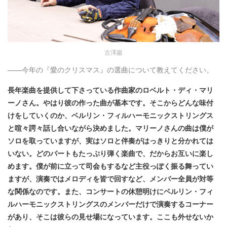
古澤巖
——今年の『愛のクリスマス』の選曲について教えてください。
長年楽曲を提供して下さっている作曲家のロベルト・ディ・マリ
ーノさん。やはり彼の作った曲が基本です。そこからどんな味付
けをしていくのか、ベルリン・フィルハーモニックストリングス
と喧々諤々話し合いながら決めました。マリーノさんの曲は僕が
ソロを取っていますが、実はソロと伴奏がはっきりと分かれては
いない。どのパートもたっぷり弾く楽曲で、だからお互いに楽し
めます。僕が前に立って司会もするなど主役っぽく振る舞ってい
ますが、演奏ではメロディを皆で回すなど、メンバー全員が対等
な関係なのです。また、コンサートの休憩明けにベルリン・フィ
ルハーモニックストリングスのメンバーだけで演奏するコーナー
があり、そこは彼らの見せ場になっています。ここも外せないか