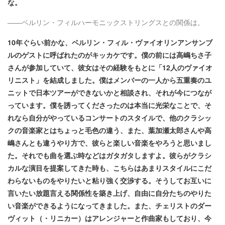
な。
——ベルリン・フィルハーモニックストリングスとの関係は。
10年ぐらい前かな、ベルリン・フィル・ヴァイオリンアンサンブ
ルのゲストに呼ばれたのがキッカケです。僕の前には高嶋ちさ子
さんが参加していて、彼女はその経験をもとに「12人のヴァイオ
リニスト」を結成しました。僕はメンバーの一人から五重奏のユ
ニットで日本ツアーができないかと相談され、それが今につなが
っています。僕を誘ってくださったのは本当に光栄なことで、そ
れなら自分がやっているコンサートのスタイルで、他のクラシッ
クの音楽家とはちょっと毛色の違う、また、葉加瀬太郎さんや高
嶋さんとも違うやり方で、彼らと楽しい音楽をやろうと思いまし
た。それでも曲を選ぶ時などはガタガタしますよ。彼らがクラシ
カルな演目を提案してきた時も、こちらはあまりスタイルにこだ
わらないものをやりたいと粘り強く交渉する。そうしてお互いに
言いたい放題言える関係性を築き上げ、自由に自分たちのやりた
い音楽ができるようになってきました。また、チェリストのダー
ヴィット（・リニカー）はアレンジャーと作曲家もしており、今