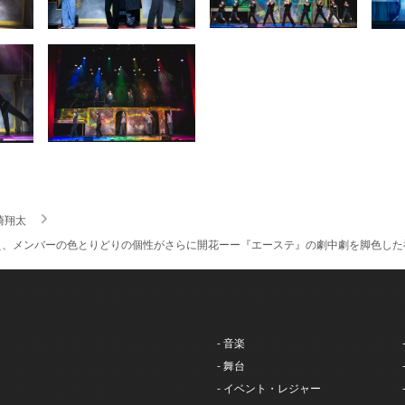
崎翔太
、メンバーの色とりどりの個性がさらに開花ーー『エーステ』の劇中劇を脚色した神戸
- 音楽
- 舞台
- イベント・レジャー