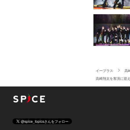
イープラス
高
高崎翔太を客演に迎え