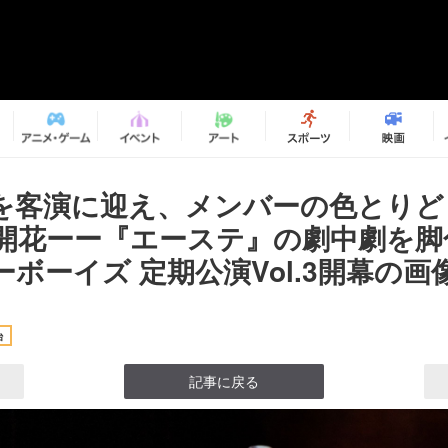
を客演に迎え、メンバーの色とりど
開花ーー『エーステ』の劇中劇を脚
ボーイズ 定期公演Vol.3開幕の画像3
台
記事に戻る