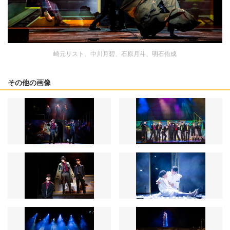
崎元リスト、中川月碧、石原月斗、明石侑成
その他の画像