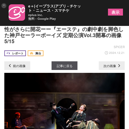
×
e＋(イープラス)アプリ - チケッ
ト・ニュース・スマチケ
表示
eplus inc.
無料 - Google Play
高崎翔太を客演に迎え、メンバーの色とりどりの個
性がさらに開花ーー『エーステ』の劇中劇を脚色し
た神戸セーラーボーイズ 定期公演Vol.3開幕の画像
5/15
SPICER
2024.12.21
レポート
舞台
前の画像
記事に戻る
次の画像