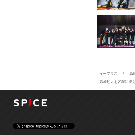
イープラス
高
高崎翔太を客演に迎え