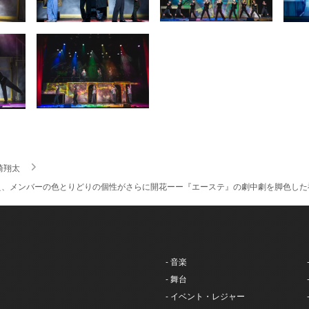
崎翔太
、メンバーの色とりどりの個性がさらに開花ーー『エーステ』の劇中劇を脚色した神戸
- 音楽
- 舞台
- イベント・レジャー