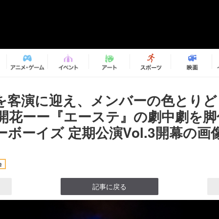
を客演に迎え、メンバーの色とりど
開花ーー『エーステ』の劇中劇を脚
ボーイズ 定期公演Vol.3開幕の画像7
台
記事に戻る