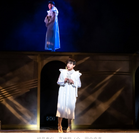
細見奏仁、髙橋龍ノ介、田中幸真