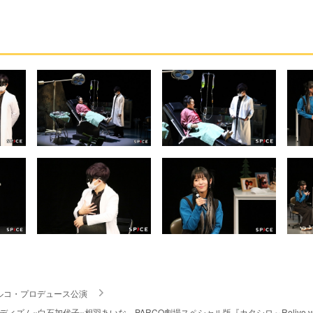
ルコ・プロデュース公演
ディズム×白石加代子×相羽あいな、PARCO劇場スペシャル版『カタシロ～Relive v