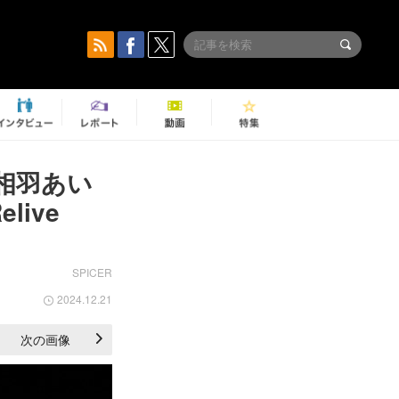
相羽あい
ive
SPICER
2024.12.21
次の画像