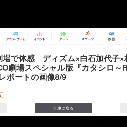
を劇場で体感 ディズム×白石加代子×
CO劇場スペシャル版『カタシロ～Rel
～』レポートの画像8/9
台
記事に戻る