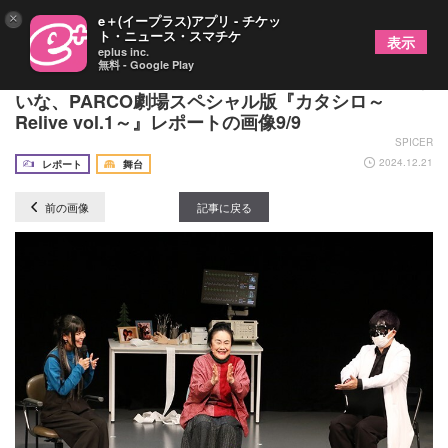
×
e＋(イープラス)アプリ - チケッ
ト・ニュース・スマチケ
表示
eplus inc.
無料 - Google Play
TRPGを劇場で体感 ディズム×白石加代子×相羽あ
いな、PARCO劇場スペシャル版『カタシロ～
Relive vol.1～』レポートの画像9/9
SPICER
2024.12.21
レポート
舞台
前の画像
記事に戻る