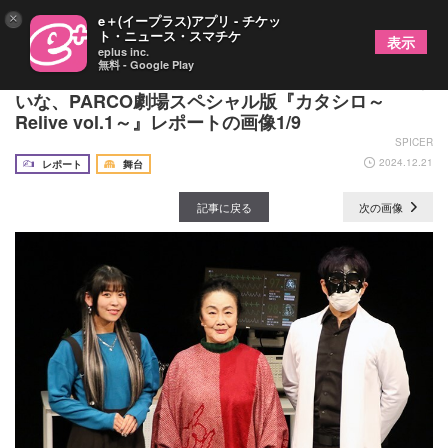
×
e＋(イープラス)アプリ - チケッ
ト・ニュース・スマチケ
表示
eplus inc.
無料 - Google Play
TRPGを劇場で体感 ディズム×白石加代子×相羽あ
いな、PARCO劇場スペシャル版『カタシロ～
Relive vol.1～』レポートの画像1/9
SPICER
2024.12.21
レポート
舞台
記事に戻る
次の画像