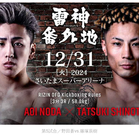
第5試合／野田蒼vs.篠塚辰樹