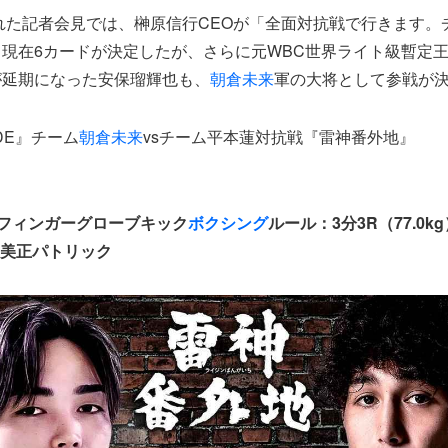
われた記者会見では、榊原信行CEOが「全面対抗戦で行きます。
現在6カードが決定したが、さらに元WBC世界ライト級暫定
が延期になった安保瑠輝也も、
朝倉未来
軍の大将として参戦が
ADE』チーム
朝倉未来
vsチーム平本蓮対抗戦『雷神番外地』
プンフィンガーグローブキック
ボクシング
ルール：3分3R（77.0kg
宇佐美正パトリック