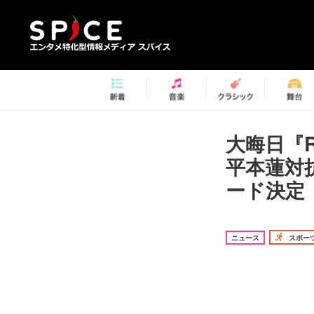
大晦日『R
平本蓮対
ード決定
ニュース
スポー