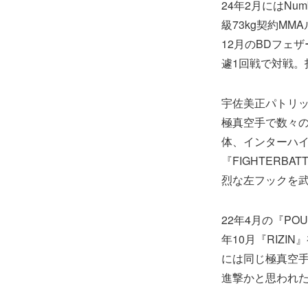
24年2月にはNu
級73kg契約M
12月のBDフェ
遽1回戦で対戦。
宇佐美正パトリ
極真空手で数々
体、インターハイ
『FIGHTERB
烈な左フックを武
22年4月の『P
年10月『RIZ
には同じ極真空手
進撃かと思われ