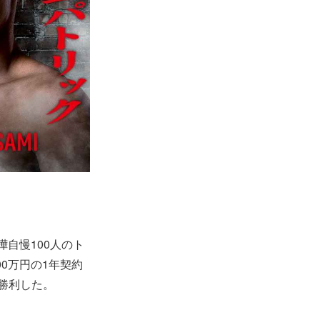
嘩自慢100人のト
00万円の1年契約
O勝利した。