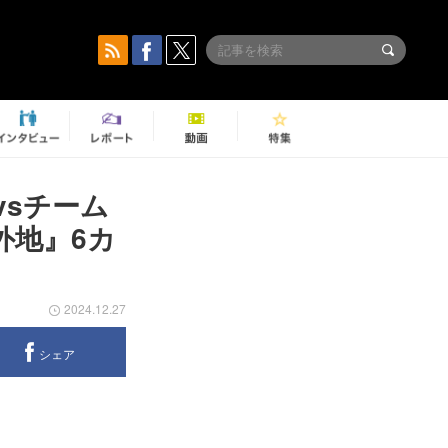
vsチーム
外地』6カ
2024.12.27
シェア