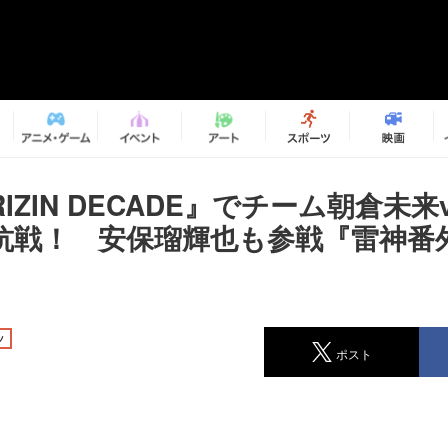
IZIN DECADE』でチーム朝倉未来
抗戦！ 安保瑠輝也も参戦『雷神番
ツ
ポスト