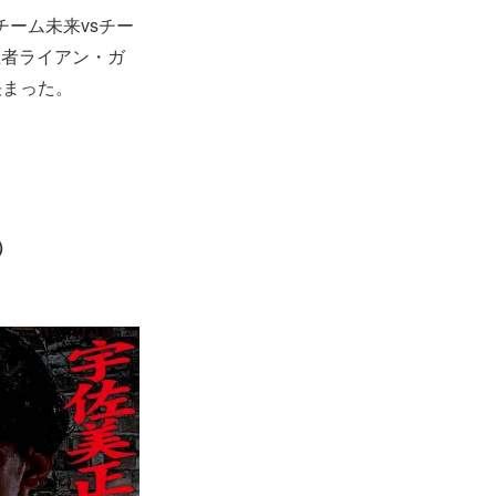
チーム未来vsチー
王者ライアン・ガ
決まった。
）