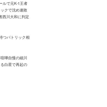
ールで元K-1王者
フックで沈め連敗
王者西川大和に判定
を持つパトリック相
。喧嘩自慢の細川
よる白星で再起の