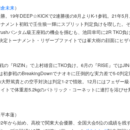
朝倉未来
）
g優勝。19年DEEP☆KICKで2連勝後の8月よりK-1参戦。21年5
ーナメント初戦で壬生狼一輝にスプリット判定負けを喫した。
ushバンタム級王座戦の機会を掴むも、池田幸司に2R TKO負け
決定トーナメント・リザーブファイトでは峯大樹の顔面にヒザを
戦の『RIZIN』で上村雄音にTKO負け。6月の『RISE』ではJI
初参戦のBreakingDownでナオキに圧倒的な実力差で5-0
の大野篤貴との空手対決は判定1-2で惜敗。12月にはフェザー
イトで体重差5.2kgのパトリック・コーネットに連打を浴びせ判
ム平本蓮）
学2年から始め、高校で関東大会優勝、全国大会5位の成績を残