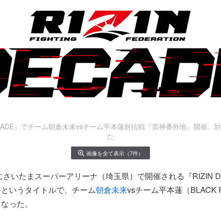
DECADE』でチーム朝倉未来vsチーム平本蓮対抗戦『雷神番外地』開催
た
画像を全て表示（7件）
にさいたまスーパーアリーナ（埼玉県）で開催される『RIZIN D
』というタイトルで、チーム
朝倉未来
vsチーム平本蓮（BLACK
になった。