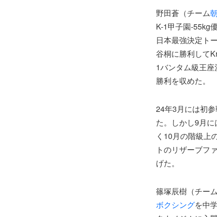
野田蒼（チーム
K-1甲子園-55k
日本最強決定ト
谷桐に勝利してKr
1バンタム級王座
勝利を収めた。
24年3月には初参
た。しかし9月には
く10月の階級上
トのリザーブファ
げた。
篠塚辰樹（チー
ボクシング
を中