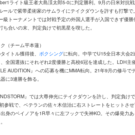
mber1ライト級王者大島渓太郎5-0に判定勝利。9月の日米対抗
MAルールで紫帯柔術家のサムライにテイクダウンを許すも打撃
ザー級トーナメントでは対戦予定の外国人選手が入国できず優勝
打ち合いの末、判定負けで初黒星を喫した。
ック（チーム平本蓮）
のタイトル獲得後、
ボクシング
に転向。中学でU15全日本大会
、全国選抜にそれぞれ2度優勝と高校6冠を達成した。LDH主
ATTLE AUDITION』への応募を機にMMA転向。21年9月の修
器に3連勝を飾る。
OUNDSTORM』では大尊伸光にテイクダウンを許し、判定負けで
IN』初参戦で、ベテランの佐々木信治に右ストレートをヒットさせ
出身のベイノアを1R早々に左フックで失神KO。その爆発力
た。