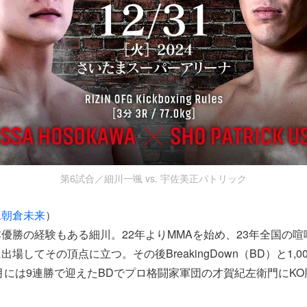
第6試合／細川一颯 vs. 宇佐美正パトリック
ム
朝倉未来
）
優勝の経験もある細川。22年よりMMAを始め、23年全国の喧
場してその頂点に立つ。その後BreakingDown（BD）と1,0
1月には9連勝で迎えたBDでプロ格闘家軍団の才賀紀左衛門にK