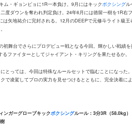
、キム・ギョンピョに1R一本負け。9月にはキック
ボクシング
ル
二度ダウンを奪われ判定負け。24年6月には徳留一樹を1R右
には矢地祐介に完封される。12月のDEEPで元修斗ライト級
中。
N』の初舞台でさらにプロデビュー戦となる今回。輝かしい戦績
するファイターとしてジャイアント・キリングを果たせるか。
クにとっては、今回は特殊なルールセットで臨むことになった
ックで凌駕してプロの実力を見せつけるとともに、完全決着に
ンフィンガーグローブキック
ボクシング
ルール：3分3R（58.0kg）
辰樹