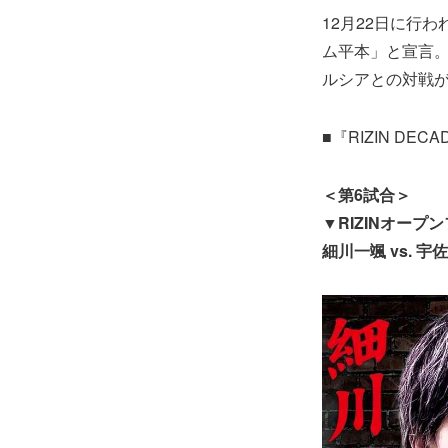
12月22日に行
ム平本」と宣言。
ルシアとの対戦
■『RIZIN DEC
＜第6試合＞
▼RIZINオー
細川一颯 vs. 