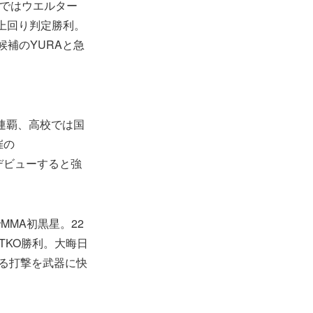
戦ではウエルター
で上回り判定勝利。
候補のYURAと急
2連覇、高校では国
催の
斗でデビューすると強
MMA初黒星。22
TKO勝利。大晦日
ある打撃を武器に快