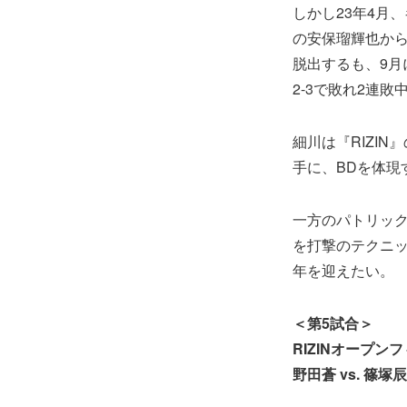
しかし23年4月
の安保瑠輝也から
脱出するも、9月
2-3で敗れ2連敗
細川は『RIZI
手に、BDを体現
一方のパトリッ
を打撃のテクニ
年を迎えたい。
＜第5試合＞
RIZINオープ
野田蒼 vs. 篠塚