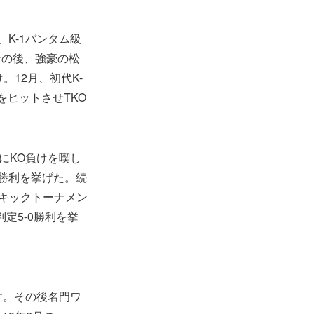
月、K-1バンタム級
その後、強豪の松
。12月、初代K-
ヒットさせTKO
NにKO負けを喫し
判定勝利を挙げた。続
級キックトーナメン
定5-0勝利を挙
す。その後名門ワ