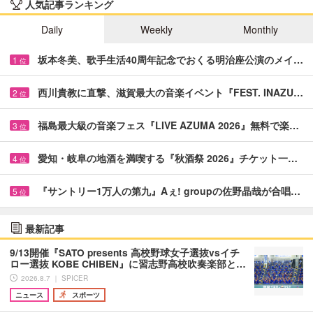
人気記事ランキング
Daily
Weekly
Monthly
坂本冬美、歌手生活40周年記念でおくる明治座公演のメイ…
1
位
西川貴教に直撃、滋賀最大の音楽イベント『FEST. INAZU…
2
位
福島最大級の音楽フェス『LIVE AZUMA 2026』無料で楽…
3
位
愛知・岐阜の地酒を満喫する『秋酒祭 2026』チケット一…
4
位
『サントリー1万人の第九』Aぇ! groupの佐野晶哉が合唱…
5
位
最新記事
9/13開催『SATO presents 高校野球女子選抜vsイチ
ロー選抜 KOBE CHIBEN』に習志野高校吹奏楽部と…
2026.8.7 ｜ SPICER
ニュース
スポーツ