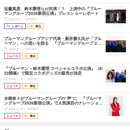
近藤真彦、鈴木愛理らが共演！？ 上演中の『ブルー
マングループ2026新宿公演』プレスショーレポート
2026.8.4 ｜ SPICER
レポート
舞台
ブルーマングループアジア代表・新井勝久氏が「ブル
ーマン」への思いを語る 『ブルーマングループ 2…
2026.8.1 ｜ SPICER
ニュース
舞台
『ブルーマン × 鈴木愛理 スペシャルコラボ公演』（8/
22開催）で限定コラボグッズの販売が決定
2026.7.16 ｜ SPICER
ニュース
舞台
水樹奈々がブルーマングループの“声”に 『ブルーマ
ングループ2026新宿公演』で人気演目のナレーショ…
2026.6.23 ｜ SPICER
ニュース
舞台