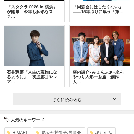
『スタクラ 2026 in 横浜』
「同窓会にはしたくない」
が開幕 今年も多彩なス
――15年ぶりに集う「第…
テ…
石井琢磨「人生の宝物にな
横内謙介×みょんふぁ×糸あ
るように」 初披露曲やレ
やつり人形一糸座 創作
ア…
人…
さらに読み込む
人気のキーワード
HIMARI
展示会/博覧会/展覧会
堀ちえみ