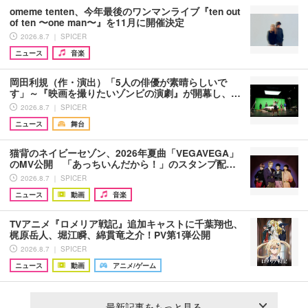
omeme tenten、今年最後のワンマンライブ『ten out
of ten 〜one man〜』を11月に開催決定
2026.8.7 ｜ SPICER
ニュース
音楽
岡田利規（作・演出）「5人の俳優が素晴らしいで
す」～『映画を撮りたいゾンビの演劇』が開幕し、…
2026.8.7 ｜ SPICER
ニュース
舞台
猫背のネイビーセゾン、2026年夏曲「VEGAVEGA」
のMV公開 「あっちいんだから！」のスタンプ配…
2026.8.7 ｜ SPICER
ニュース
動画
音楽
TVアニメ『ロメリア戦記』追加キャストに千葉翔也、
梶原岳人、堀江瞬、綿貫竜之介！PV第1弾公開
2026.8.7 ｜ SPICER
ニュース
動画
アニメ/ゲーム
最新記事をもっと見る