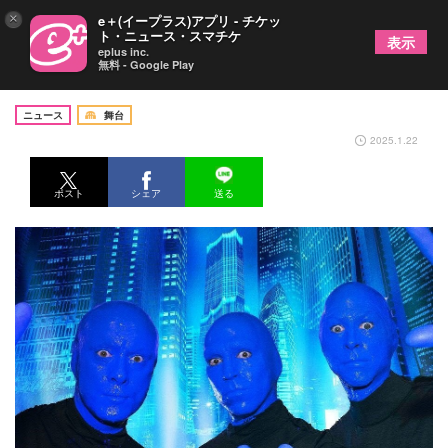
×
e＋(イープラス)アプリ - チケッ
ト・ニュース・スマチケ
表示
eplus inc.
無料 - Google Play
ブルーマングループが8月、新宿にて公演を開催
ニュース
舞台
2025.1.22
ポスト
シェア
送る