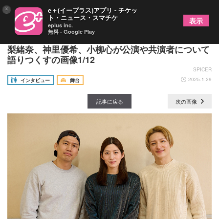
×
e＋(イープラス)アプリ - チケッ
ト・ニュース・スマチケ
表示
eplus inc.
無料 - Google Play
舞台『ノンセクシュアル』シングルキャストの立道
梨緒奈、神里優希、小柳心が公演や共演者について
語りつくすの画像1/12
SPICER
2025.1.29
インタビュー
舞台
記事に戻る
次の画像