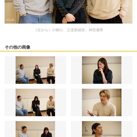
（左から）小柳心、立道梨緒奈、神里優希
その他の画像