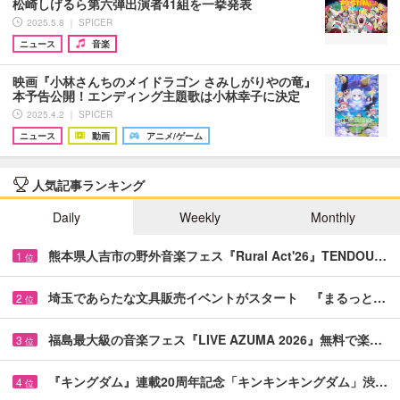
松崎しげるら第六弾出演者41組を一挙発表
2025.5.8 ｜ SPICER
ニュース
音楽
映画『小林さんちのメイドラゴン さみしがりやの竜』
本予告公開！エンディング主題歌は小林幸子に決定
2025.4.2 ｜ SPICER
ニュース
動画
アニメ/ゲーム
人気記事ランキング
Daily
Weekly
Monthly
熊本県人吉市の野外音楽フェス『Rural Act'26』TENDOU…
1
位
埼玉であらたな文具販売イベントがスタート 『まるっと…
2
位
福島最大級の音楽フェス『LIVE AZUMA 2026』無料で楽…
3
位
『キングダム』連載20周年記念「キンキンキングダム」渋…
4
位