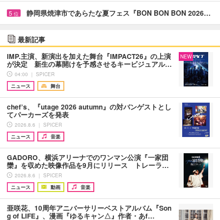
静岡県焼津市であらたな夏フェス『BON BON BON 2026…
5
位
最新記事
IMP.主演、新演出を加えた舞台『IMPACT26』の上演
NEW
が決定 新生の幕開けを予感させるキービジュアル…
04:00 ｜ SPICER
ニュース
舞台
chef’s、『utage 2026 autumn』の対バンゲストとし
てパーカーズを発表
2026.8.6 ｜ SPICER
ニュース
音楽
GADORO、横浜アリーナでのワンマン公演『一家団
欒』を収めた映像作品を9月にリリース トレーラ…
2026.8.6 ｜ SPICER
ニュース
動画
音楽
亜咲花、10周年アニバーサリーベストアルバム『Son
g of LIFE』、漫画『ゆるキャン△』作者・あf…