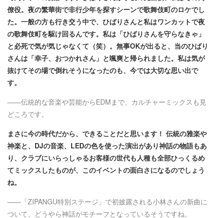
僚役。夜の繁華街で非行少年を探すシーンで歌舞伎町のロケでし
た。一般の方も行き交う中で、ひばりさんと私はワンカットで夜
の歌舞伎町を駆け回るんです。私は「ひばりさんを守らなきゃ」
と必死で気が気じゃなくて（笑）。無事OKが出ると、当のひばり
さんは「幸子、おつかれさん」と颯爽と帰られました。私は気が
抜けてその場で倒れそうになったのも、今では大切な思い出で
す。
——伝統的な音楽や芸能からEDMまで、カルチャーミックスも見
どころです。
まさに今の時代だから、できることだと思います！ 伝統の雅楽や
神楽と、DJの音楽、LEDの色を使った演出があり神話の物語もあ
り、クラブにいらっしゃるお客様の世代も人種も全部ひっくるめ
てミックスしたものが、このイベントの面白さになるのでしょう
ね。
——「ZIPANGU特別ステージ」で初披露される小林さんの新曲に
ついて、どうやら神話がモチーフとなっているそうですね。