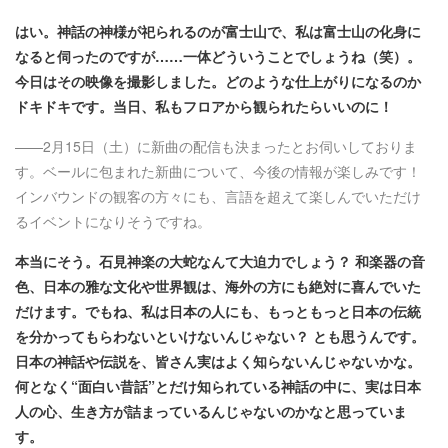
はい。神話の神様が祀られるのが富士山で、私は富士山の化身に
なると伺ったのですが……一体どういうことでしょうね（笑）。
今日はその映像を撮影しました。どのような仕上がりになるのか
ドキドキです。当日、私もフロアから観られたらいいのに！
——2月15日（土）に新曲の配信も決まったとお伺いしておりま
す。ベールに包まれた新曲について、今後の情報が楽しみです！
インバウンドの観客の方々にも、言語を超えて楽しんでいただけ
るイベントになりそうですね。
本当にそう。石見神楽の大蛇なんて大迫力でしょう？ 和楽器の音
色、日本の雅な文化や世界観は、海外の方にも絶対に喜んでいた
だけます。でもね、私は日本の人にも、もっともっと日本の伝統
を分かってもらわないといけないんじゃない？ とも思うんです。
日本の神話や伝説を、皆さん実はよく知らないんじゃないかな。
何となく“面白い昔話”とだけ知られている神話の中に、実は日本
人の心、生き方が詰まっているんじゃないのかなと思っていま
す。