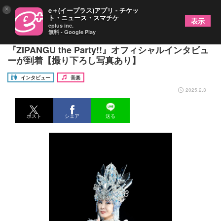
×
e＋(イープラス)アプリ - チケッ
ト・ニュース・スマチケ
表示
eplus inc.
無料 - Google Play
小林幸子、2月14日クラブシーンに初降臨
『ZIPANGU the Party!!』オフィシャルインタビュ
ーが到着【撮り下ろし写真あり】
インタビュー
音楽
2025.2.3
ポスト
シェア
送る