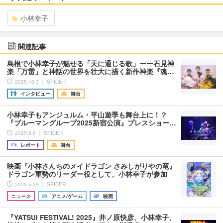
小林幸子
関連記事
島根で小林幸子が魅せる「天に通じる歌」ーー石見神
楽「万雷」と神話の世界を壮大に描く新作神楽『魂…
2025.10.3 ｜ SPICER
インタビュー
舞台
小林幸子もアンジュルム・平山遊季も舞台上に！？
『ブルーマングループ2025新宿公演』プレスショー…
2025.8.6 ｜ SPICER
レポート
舞台
映画『小林さんちのメイドラゴン さみしがりやの竜』
ドラゴン軍勢のリーダー役として、小林幸子が参加
2025.5.26 ｜ SPICER
ニュース
アニメ/ゲーム
映画
『YATSUI FESTIVAL! 2025』井ノ原快彦、小林幸子、