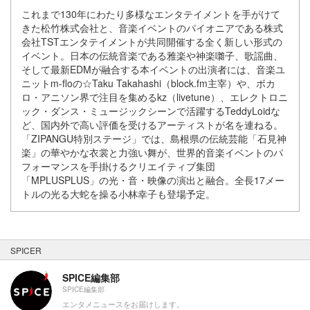
これまで130年にわたり多様なエンタテイメントを手がけて
きた松竹株式会社と、音楽イベントのパイオニアである株式
会社TSTエンタテイメントが共同開催する全く新しい形式の
イベント。日本の伝統音楽である雅楽や神楽囃子、歌謡曲、
そして最新EDMが融合する本イベントの出演者には、音楽ユ
ニットm-floの☆Taku Takahashi（block.fm主宰）や、ボカ
ロ・アニソン界で注目を集めるkz（livetune）、エレクトロニ
ック・ダンス・ミュージックシーンで活躍するTeddyLoidな
ど、国内外で高い評価を受けるアーティストが名を連ねる。
「ZIPANGU特別ステージ」では、島根県の伝統芸能「石見神
楽」の華やかな衣裳と力強い舞が、世界的音楽イベントのパ
フォーマンスを手掛けるクリエイティブ集団
「MPLUSPLUS」の光・音・映像の演出と融合。全長17メー
トルの光る大蛇を操る小林幸子も登場予定。
SPICER
SPICE編集部
SPICE編集部
エンタメニュースをお届けします。