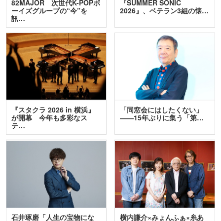
82MAJOR 次世代K-POPボ
『SUMMER SONIC
ーイズグループの“今”を
2026』、ベテラン3組の懐…
訊…
『スタクラ 2026 in 横浜』
「同窓会にはしたくない」
が開幕 今年も多彩なス
――15年ぶりに集う「第…
テ…
石井琢磨「人生の宝物にな
横内謙介×みょんふぁ×糸あ