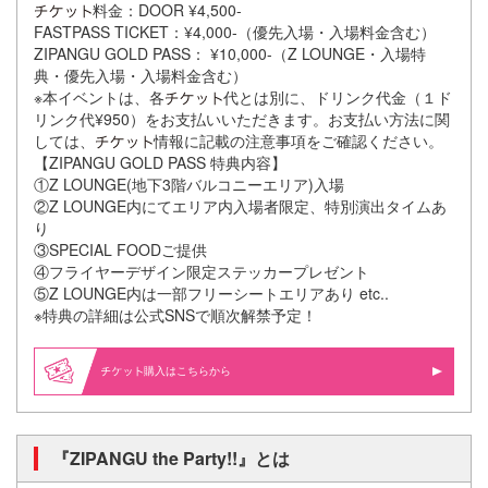
料金：DOOR ¥4,500-
FASTPASS TICKET：¥4,000-（優先入場・入場料金含む）
ZIPANGU GOLD PASS： ¥10,000-（Z LOUNGE・入場特
典・優先入場・入場料金含む）
※本イベントは、各
代とは別に、ドリンク代金（１ド
リンク代¥950）をお支払いいただきます。お支払い方法に関
しては、
情報に記載の注意事項をご確認ください。
【ZIPANGU GOLD PASS 特典内容】
①Z LOUNGE(地下3階バルコニーエリア)入場
②Z LOUNGE内にてエリア内入場者限定、特別演出タイムあ
り
③SPECIAL FOODご提供
④フライヤーデザイン限定ステッカープレゼント
⑤Z LOUNGE内は一部フリーシートエリアあり etc..
※特典の詳細は公式SNSで順次解禁予定！
購入はこちらから
『ZIPANGU the Party!!』とは