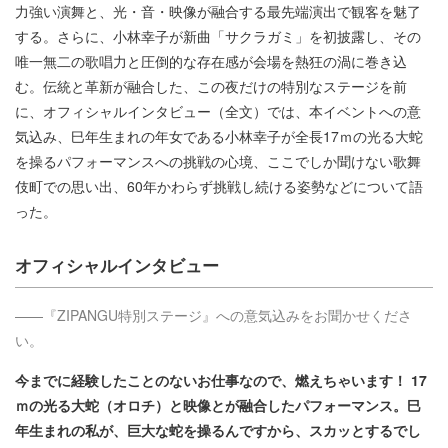
力強い演舞と、光・音・映像が融合する最先端演出で観客を魅了
する。さらに、小林幸子が新曲「サクラガミ」を初披露し、その
唯一無二の歌唱力と圧倒的な存在感が会場を熱狂の渦に巻き込
む。伝統と革新が融合した、この夜だけの特別なステージを前
に、オフィシャルインタビュー（全文）では、本イベントへの意
気込み、巳年生まれの年女である小林幸子が全長17ｍの光る大蛇
を操るパフォーマンスへの挑戦の心境、ここでしか聞けない歌舞
伎町での思い出、60年かわらず挑戦し続ける姿勢などについて語
った。
オフィシャルインタビュー
——『ZIPANGU特別ステージ』への意気込みをお聞かせくださ
い。
今までに経験したことのないお仕事なので、燃えちゃいます！ 17
ｍの光る大蛇（オロチ）と映像とが融合したパフォーマンス。巳
年生まれの私が、巨大な蛇を操るんですから、スカッとするでし