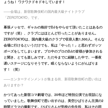
ょうね！ ワクワクドキドキしています！
——会場は、新宿歌舞伎町の国内最大級ナイトクラブ
「ZEROTOKYO」です。
幕張メッセで、ギャルの格好でDJをやらせて頂いたことはあるの
ですが（笑）、クラブにはほとんど行ったことがありません。
ZEROTOKYOは、国内最大級のクラブで収容人数1,500人。そんな
会場に行けるというだけでも、私は「やった！」と思わずガッツ
ポーズをしてしまいます。プロ中のプロのDJの皆様が参加される
と聞き、とても楽しみです。ただ今までに経験した中で、一番夜
遅いステージになりそうです。眠くならないようにがんばりま
す！ （笑）
——エンターテインメントが集まる街、新宿歌舞伎町の思い出は
ありますか？
かつてあった新宿コマ劇場では、20年ほど特別公演でお世話にな
っていました。歌舞伎町で思い出すのは、美空ひばりさん主演の2
時間ドラマの撮影です。ひばりさんが学校の先生役、私はその同