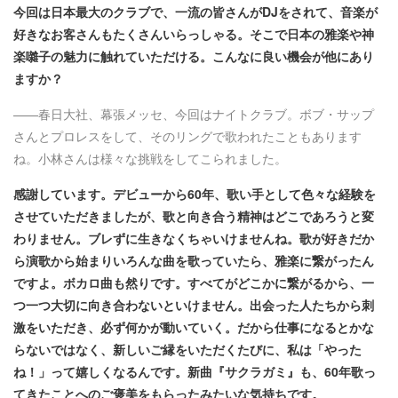
今回は日本最大のクラブで、一流の皆さんがDJをされて、音楽が
好きなお客さんもたくさんいらっしゃる。そこで日本の雅楽や神
楽囃子の魅力に触れていただける。こんなに良い機会が他にあり
ますか？
——春日大社、幕張メッセ、今回はナイトクラブ。ボブ・サップ
さんとプロレスをして、そのリングで歌われたこともあります
ね。小林さんは様々な挑戦をしてこられました。
感謝しています。デビューから60年、歌い手として色々な経験を
させていただきましたが、歌と向き合う精神はどこであろうと変
わりません。ブレずに生きなくちゃいけませんね。歌が好きだか
ら演歌から始まりいろんな曲を歌っていたら、雅楽に繋がったん
ですよ。ボカロ曲も然りです。すべてがどこかに繋がるから、一
つ一つ大切に向き合わないといけません。出会った人たちから刺
激をいただき、必ず何かが動いていく。だから仕事になるとかな
らないではなく、新しいご縁をいただくたびに、私は「やった
ね！」って嬉しくなるんです。新曲『サクラガミ』も、60年歌っ
てきたことへのご褒美をもらったみたいな気持ちです。