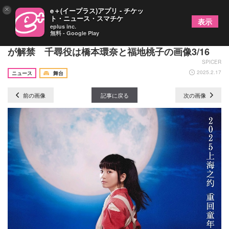
×
e＋(イープラス)アプリ - チケッ
ト・ニュース・スマチケ
表示
eplus inc.
無料 - Google Play
舞台『千と千尋の神隠し』上海公演の出演キャスト
が解禁 千尋役は橋本環奈と福地桃子の画像3/16
SPICER
2025.2.17
ニュース
舞台
前の画像
記事に戻る
次の画像