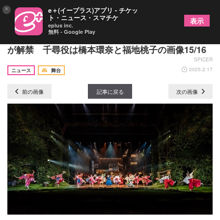
×
e＋(イープラス)アプリ - チケッ
ト・ニュース・スマチケ
表示
eplus inc.
無料 - Google Play
舞台『千と千尋の神隠し』上海公演の出演キャスト
が解禁 千尋役は橋本環奈と福地桃子の画像15/16
SPICER
2025.2.17
ニュース
舞台
前の画像
記事に戻る
次の画像