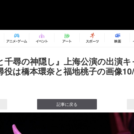
と千尋の神隠し』上海公演の出演キ
尋役は橋本環奈と福地桃子の画像10/
記事に戻る