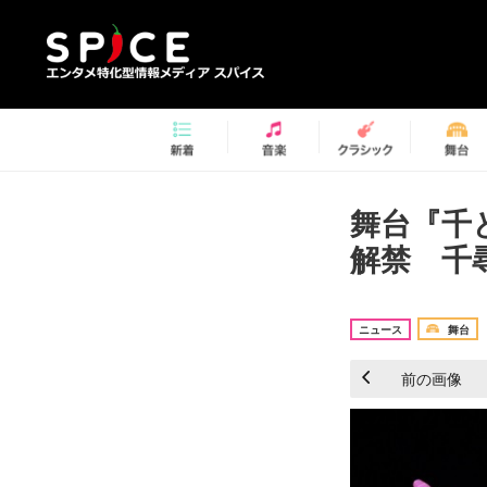
舞台『千
解禁 千
ニュース
舞台
前の画像