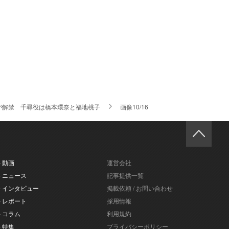
が解禁 千尋役は橋本環奈と福地桃子
画像10/16
- 動画
運営会社
- ニュース
記事提供一覧
- インタビュー
掲載依頼 / お問い合わせ
- レポート
採用情報
- コラム
利用規約
- 特集
プライバシーポリシー