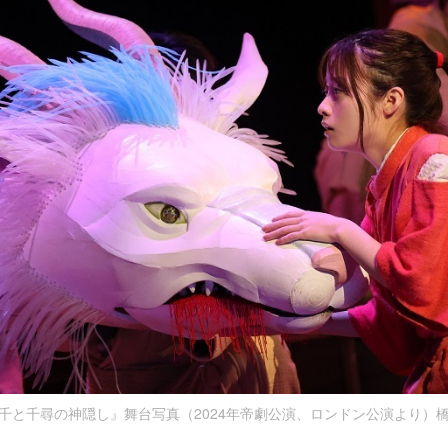
千と千尋の神隠し』舞台写真（2024年帝劇公演、ロンドン公演より）