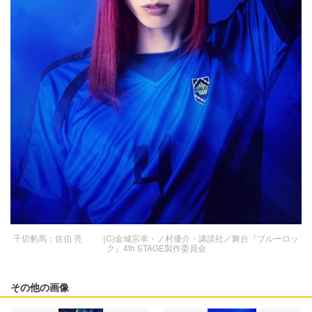
千切豹馬：佐伯 亮 (C)金城宗幸・ノ村優介・講談社／舞台『ブルーロッ
ク』4th STAGE製作委員会
その他の画像