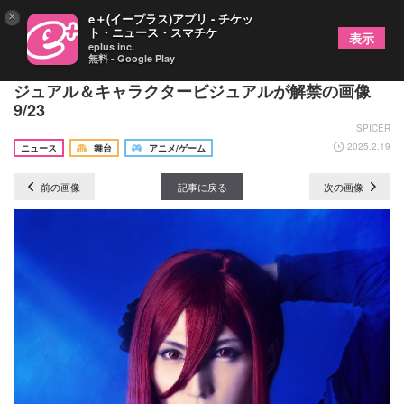
×
e＋(イープラス)アプリ - チケッ
ト・ニュース・スマチケ
表示
eplus inc.
無料 - Google Play
舞台『ブルーロック』4th STAGE、新規ティザービ
ジュアル＆キャラクタービジュアルが解禁の画像
9/23
SPICER
2025.2.19
ニュース
舞台
アニメ/ゲーム
前の画像
記事に戻る
次の画像