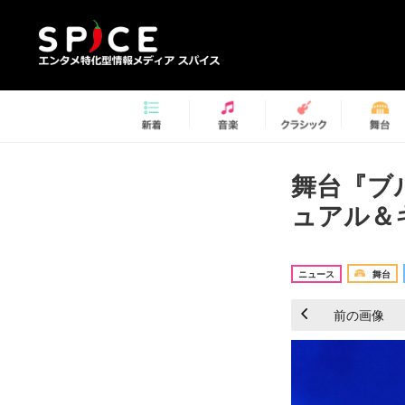
舞台『ブル
ュアル＆
ニュース
舞台
前の画像