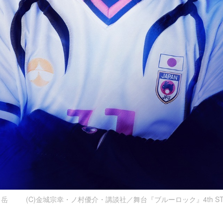
 岳 (C)金城宗幸・ノ村優介・講談社／舞台『ブルーロック』4th ST