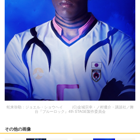
蛇来弥勒：ジョエル・ショウヘイ (C)金城宗幸・ノ村優介・講談社／舞
台『ブルーロック』4th STAGE製作委員会
その他の画像