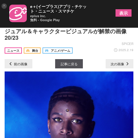
×
e＋(イープラス)アプリ - チケッ
ト・ニュース・スマチケ
表示
eplus inc.
無料 - Google Play
舞台『ブルーロック』4th STAGE、新規ティザービ
ジュアル＆キャラクタービジュアルが解禁の画像
20/23
SPICER
2025.2.19
ニュース
舞台
アニメ/ゲーム
前の画像
記事に戻る
次の画像