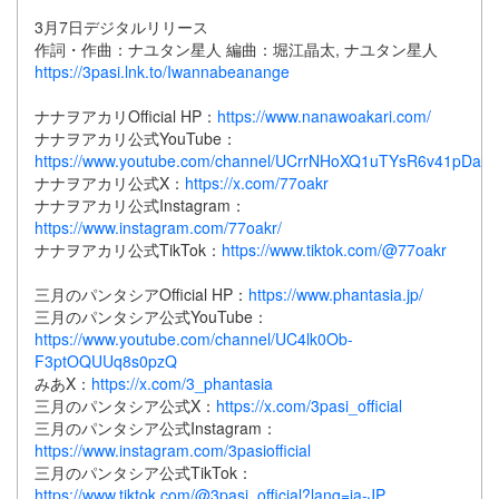
3月7日デジタルリリース
作詞・作曲：ナユタン星人 編曲：堀江晶太, ナユタン星人
https://3pasi.lnk.to/Iwannabeanange
ナナヲアカリOfficial HP：
https://www.nanawoakari.com/
ナナヲアカリ公式YouTube：
https://www.youtube.com/channel/UCrrNHoXQ1uTYsR6v41pDalQ
ナナヲアカリ公式X：
https://x.com/77oakr
ナナヲアカリ公式Instagram：
https://www.instagram.com/77oakr/
ナナヲアカリ公式TikTok：
https://www.tiktok.com/@77oakr
三月のパンタシアOfficial HP：
https://www.phantasia.jp/
三月のパンタシア公式YouTube：
https://www.youtube.com/channel/UC4lk0Ob-
F3ptOQUUq8s0pzQ
みあX：
https://x.com/3_phantasia
三月のパンタシア公式X：
https://x.com/3pasi_official
三月のパンタシア公式Instagram：
https://www.instagram.com/3pasiofficial
三月のパンタシア公式TikTok：
https://www.tiktok.com/@3pasi_official?lang=ja-JP