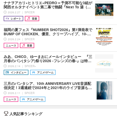
ナナヲアカリ×ヒトリエ×PEDRO＝予測不可能な3組が
関西オルタナイベント第二幕で熱闘『Next To 湯（…
2026.2.27 ｜ SPICER
レポート
音楽
福岡の夏フェス『NUMBER SHOT2026』第1弾発表で
BUMP OF CHICKEN、優里、クリープハイプ、10-…
2026.2.24 ｜ SPICER
ニュース
音楽
みあ、CHiCO、ゆーまおにメールインタビュー 『三
月春のパン(タシア)祭り2026 -フレンズの春-』は特…
2026.2.14 ｜ SPICER+
インタビュー
アニメ/ゲーム
三月のパンタシア、10th ANNIVERSARY LIVE音源配
信決定！3週連続で2024年と2021年のライブ音源も…
2026.2.11 ｜ SPICER
ニュース
アニメ/ゲーム
人気記事ランキング