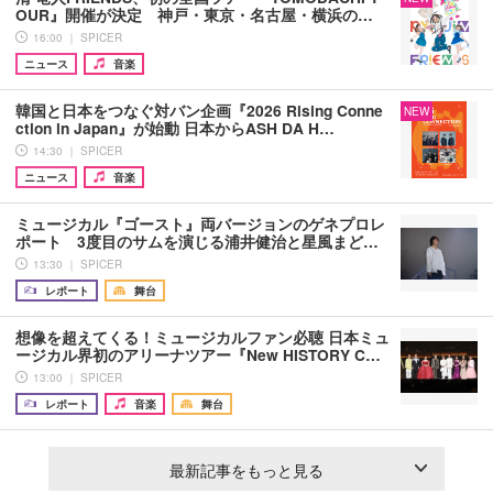
OUR』開催が決定 神戸・東京・名古屋・横浜の…
16:00 ｜ SPICER
ニュース
音楽
韓国と日本をつなぐ対バン企画『2026 Rising Conne
NEW
ction in Japan』が始動 日本からASH DA H…
14:30 ｜ SPICER
ニュース
音楽
ミュージカル『ゴースト』両バージョンのゲネプロレ
ポート 3度目のサムを演じる浦井健治と星風まど…
13:30 ｜ SPICER
レポート
舞台
想像を超えてくる！ミュージカルファン必聴 日本ミュ
ージカル界初のアリーナツアー『New HISTORY C…
13:00 ｜ SPICER
レポート
音楽
舞台
最新記事をもっと見る