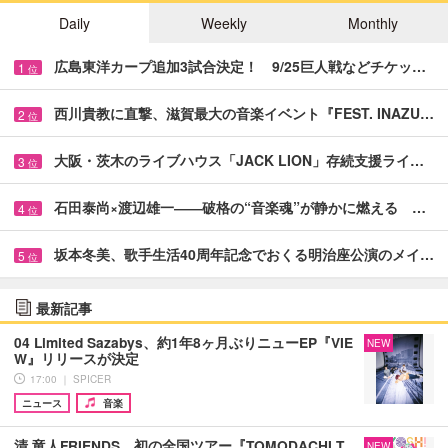
Daily
Weekly
Monthly
広島東洋カープ追加3試合決定！ 9/25巨人戦などチケッ…
1
位
西川貴教に直撃、滋賀最大の音楽イベント『FEST. INAZU…
2
位
大阪・茨木のライブハウス「JACK LION」存続支援ライ…
3
位
石田泰尚×渡辺雄一――破格の“音楽魂”が静かに燃える …
4
位
坂本冬美、歌手生活40周年記念でおくる明治座公演のメイ…
5
位
最新記事
04 Limited Sazabys、約1年8ヶ月ぶりニューEP『VIE
NEW
W』リリースが決定
17:00 ｜ SPICER
ニュース
音楽
清 竜人FRIENDS、初の全国ツアー『TOMODACHI T
NEW