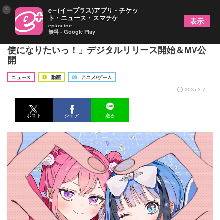
×
e＋(イープラス)アプリ - チケッ
ト・ニュース・スマチケ
表示
eplus inc.
無料 - Google Play
三月のパンタシア×ナナヲアカリ、コラボ楽曲「天
使になりたいっ！」デジタルリリース開始＆MV公
開
ニュース
動画
アニメ/ゲーム
2025.3.7
ポスト
シェア
送る