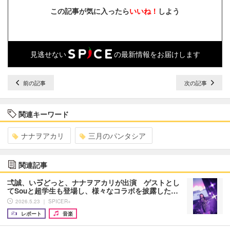
この記事が気に入ったら
いいね！
しよう
見逃せない
の最新情報をお届けします
前の記事
次の記事
関連キーワード
ナナヲアカリ
三月のパンタシア
関連記事
弌誠、いゔどっと、ナナヲアカリが出演 ゲストとし
てSouと超学生も登場し、様々なコラボを披露した…
2026.5.23 ｜ SPICER+
レポート
音楽