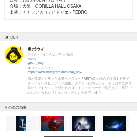
会場：大阪・GORILLA HALL OSAKA
出演：ナナヲアカリ / ヒトリエ / PEDRO
SPICER
奥ボウイ
ライター／インタビュアー／編集
twitter:
@oku_boy
オフィシャルサイト:
https://www.instagram.com/oku_boy/
酒と音楽とドラマと古着とハワイとFREITAGを求めて徘徊するライ
ター／インタビュアー／編集。タクシーに乗ったら「もう日本に来て
長いんですか？」と聞かれたり、ドン・キホーテで店員さんに英語で
話しかけられたりしながら、何とか生きています。
その他の画像