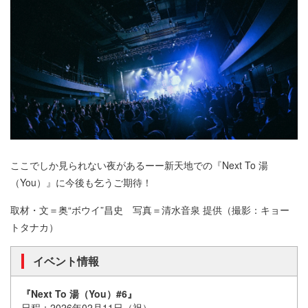
ここでしか見られない夜があるーー新天地での『Next To 湯
（You）』に今後も乞うご期待！
取材・文＝奥“ボウイ”昌史 写真＝清水音泉 提供（撮影：キョー
トタナカ）
イベント情報
『Next To 湯（You）#6』
日程：2026年02月11日（祝）