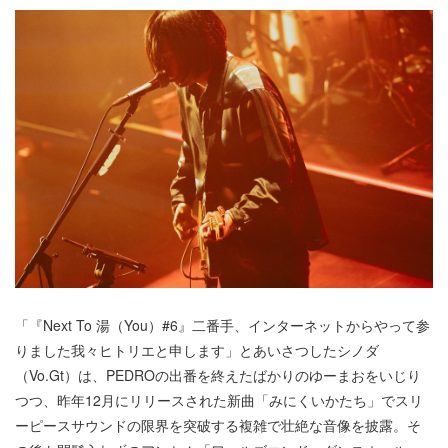
「『Next To 湯（You）#6』二番手、インターネットからやって参
りました我々ヒトリエと申します」とあいさつしたシノダ
（Vo.Gt）は、PEDROの出番を終えたばかりのゆーまおをいじり
つつ、昨年12月にリリースされた新曲「みにくいかたち」でスリ
ーピースサウンドの限界を突破する複雑で壮絶な音像を披露。そ