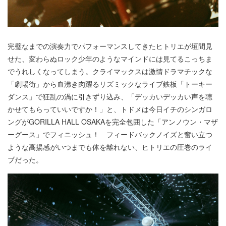
完璧なまでの演奏力でパフォーマンスしてきたヒトリエが垣間見
せた、変わらぬロック少年のようなマインドには見てるこっちま
でうれしくなってしまう。クライマックスは激情ドラマチックな
「劇場街」から血沸き肉躍るリズミックなライブ鉄板「トーキー
ダンス」で狂乱の渦に引きずり込み、「デッカいデッカい声を聴
かせてもらっていいですか！」と、トドメは今日イチのシンガロ
ングがGORILLA HALL OSAKAを完全包囲した「アンノウン・マザ
ーグース」でフィニッシュ！ フィードバックノイズと奮い立つ
ような高揚感がいつまでも体を離れない、ヒトリエの圧巻のライ
ブだった。