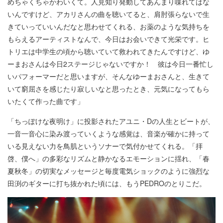
めちゃくちゃかわいくて。人見知り発動してあんまり喋れてはな
いんですけど、アカリさんの曲を聴いてると、肩肘張らないで生
きていっていいんだなと思わせてくれる、お薬のような気持ちを
もらえるアーティストなんで、今日はお会いできて光栄です。ヒ
トリエは中学生の頃から聴いていて救われてきたんですけど、ゆ
ーまおさんは今日2ステージじゃないですか！ 彼は今日一番忙し
いパフォーマーだと思いますが、そんなゆーまおさんと、生きて
いて窮屈さを感じたり寂しいなと思ったとき、元気になってもら
いたくて作った曲です」
「ちっぽけな夜明け」に投影されたアユニ・Dの人生とビートが、
一音一音心に染み渡っていくような感覚は、音楽が確かに持って
いる見えない力を鳥肌というソナーで気付かせてくれる。「拝
啓、僕へ」の多彩なリズムと静かなるエモーションに揺れ、「春
夏秋冬」の切実なメッセージと毎度電気ショックのように強烈な
田渕のギターに打ち抜かれた頃には、もうPEDROのとりこだ。