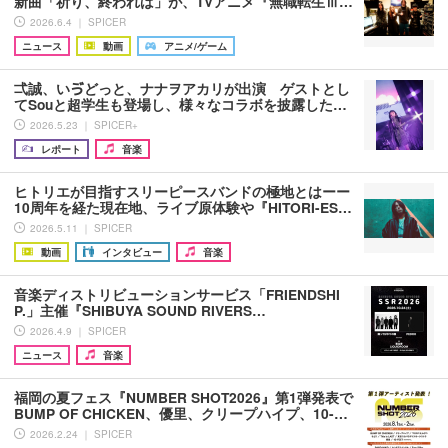
新曲「祈り、終われば」が、TVアニメ『無職転生Ⅲ…
2026.6.4 ｜ SPICER
ニュース
動画
アニメ/ゲーム
弌誠、いゔどっと、ナナヲアカリが出演 ゲストとし
てSouと超学生も登場し、様々なコラボを披露した…
2026.5.23 ｜ SPICER+
レポート
音楽
ヒトリエが目指すスリーピースバンドの極地とはーー
10周年を経た現在地、ライブ原体験や『HITORI-ES…
2026.5.11 ｜ SPICER
動画
インタビュー
音楽
音楽ディストリビューションサービス「FRIENDSHI
P.」主催『SHIBUYA SOUND RIVERS…
2026.4.9 ｜ SPICER
ニュース
音楽
福岡の夏フェス『NUMBER SHOT2026』第1弾発表で
BUMP OF CHICKEN、優里、クリープハイプ、10-…
2026.2.24 ｜ SPICER