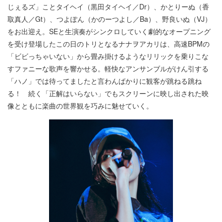
じぇるズ」ことタイヘイ（黒田タイヘイ／Dr）、かとりーぬ（香
取真人／Gt）、つよぽん（かのーつよし／Ba）、野良いぬ（VJ）
をお出迎え。SEと生演奏がシンクロしていく劇的なオープニング
を受け登場したこの日のトリとなるナナヲアカリは、高速BPMの
「ビビっちゃいない」から畳み掛けるようなリリックを乗りこな
すファニーな歌声を響かせる。軽快なアンサンブルがけん引する
「ハノ」では待ってましたと言わんばかりに観客が跳ねる跳ね
る！ 続く「正解はいらない」でもスクリーンに映し出された映
像とともに楽曲の世界観を巧みに魅せていく。