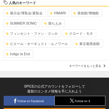
人気のキーワード
展示会/博覧会/展覧会
HIMARI
美術館/博物館
SUMMER SONIC
堀ちえみ
フィンセント・ファン・ゴッホ
クロード・モネ
ピエール・オーギュスト・ルノワール
東京都美術館
indigo la End
キーワードをもっと見る
SPICEの公式アカウントをフォローして
最新のエンタメ情報を手に入れよう
Follow on Facebook
Follow on X