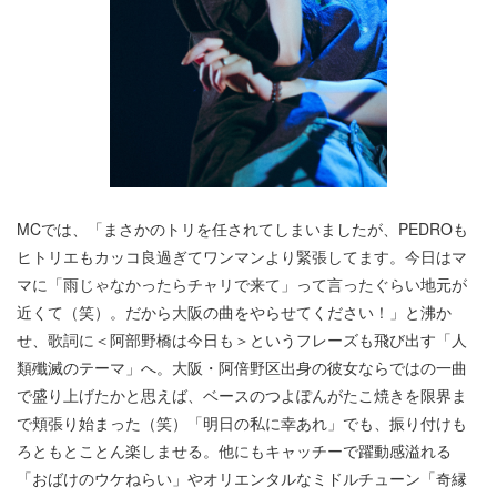
MCでは、「まさかのトリを任されてしまいましたが、PEDROも
ヒトリエもカッコ良過ぎてワンマンより緊張してます。今日はマ
マに「雨じゃなかったらチャリで来て」って言ったぐらい地元が
近くて（笑）。だから大阪の曲をやらせてください！」と沸か
せ、歌詞に＜阿部野橋は今日も＞というフレーズも飛び出す「人
類殲滅のテーマ」へ。大阪・阿倍野区出身の彼女ならではの一曲
で盛り上げたかと思えば、ベースのつよぽんがたこ焼きを限界ま
で頬張り始まった（笑）「明日の私に幸あれ」でも、振り付けも
ろともとことん楽しませる。他にもキャッチーで躍動感溢れる
「おばけのウケねらい」やオリエンタルなミドルチューン「奇縁