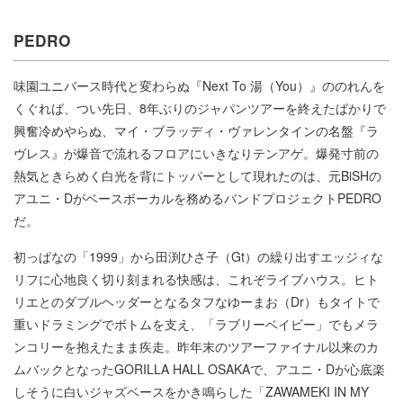
PEDRO
味園ユニバース時代と変わらぬ『Next To 湯（You）』ののれんを
くぐれば、つい先日、8年ぶりのジャパンツアーを終えたばかりで
興奮冷めやらぬ、マイ・ブラッディ・ヴァレンタインの名盤『ラ
ヴレス』が爆音で流れるフロアにいきなりテンアゲ。爆発寸前の
熱気ときらめく白光を背にトッパーとして現れたのは、元BiSHの
アユニ・Dがベースボーカルを務めるバンドプロジェクトPEDRO
だ。
初っぱなの「1999」から田渕ひさ子（Gt）の繰り出すエッジィな
リフに心地良く切り刻まれる快感は、これぞライブハウス。ヒト
リエとのダブルヘッダーとなるタフなゆーまお（Dr）もタイトで
重いドラミングでボトムを支え、「ラブリーベイビー」でもメラ
ンコリーを抱えたまま疾走。昨年末のツアーファイナル以来のカ
ムバックとなったGORILLA HALL OSAKAで、アユニ・Dが心底楽
しそうに白いジャズベースをかき鳴らした「ZAWAMEKI IN MY