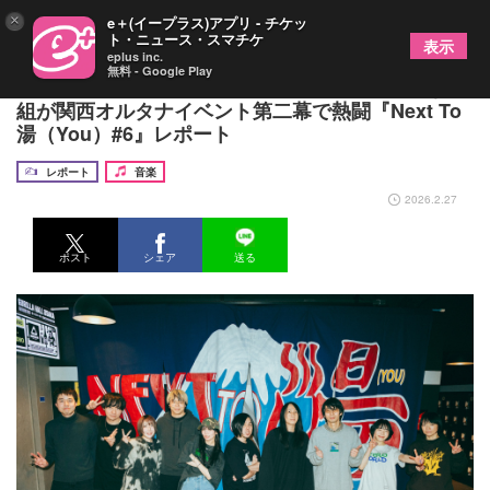
×
e＋(イープラス)アプリ - チケッ
ト・ニュース・スマチケ
表示
eplus inc.
無料 - Google Play
ナナヲアカリ×ヒトリエ×PEDRO＝予測不可能な3
組が関西オルタナイベント第二幕で熱闘『Next To
湯（You）#6』レポート
レポート
音楽
2026.2.27
ポスト
シェア
送る