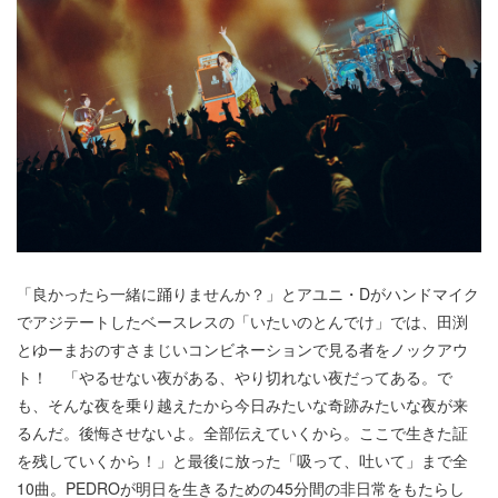
「良かったら一緒に踊りませんか？」とアユニ・Dがハンドマイク
でアジテートしたベースレスの「いたいのとんでけ」では、田渕
とゆーまおのすさまじいコンビネーションで見る者をノックアウ
ト！ 「やるせない夜がある、やり切れない夜だってある。で
も、そんな夜を乗り越えたから今日みたいな奇跡みたいな夜が来
るんだ。後悔させないよ。全部伝えていくから。ここで生きた証
を残していくから！」と最後に放った「吸って、吐いて」まで全
10曲。PEDROが明日を生きるための45分間の非日常をもたらし