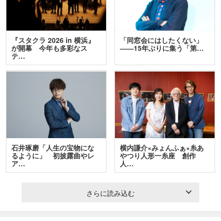
『スタクラ 2026 in 横浜』
「同窓会にはしたくない」
が開幕 今年も多彩なス
――15年ぶりに集う「第…
テ…
石井琢磨「人生の宝物にな
横内謙介×みょんふぁ×糸あ
るように」 初披露曲やレ
やつり人形一糸座 創作
ア…
人…
さらに読み込む