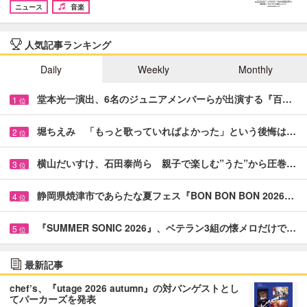
ニュース
音楽
人気記事ランキング
Daily
Weekly
Monthly
堂本光一演出、6名のジュニアメンバーらが出演する『百…
1
位
堀ちえみ 「もっと歌っていればよかった」という後悔は…
2
位
横山だいすけ、石田泰尚ら 親子で楽しむ”うた”から圧巻…
3
位
静岡県焼津市であらたな夏フェス『BON BON BON 2026…
4
位
『SUMMER SONIC 2026』、ベテラン3組の懐メロだけで…
5
位
最新記事
chef’s、『utage 2026 autumn』の対バンゲストとし
てパーカーズを発表