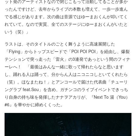
ット発のアーティストなので閉じこもって活動してることが多か
ったんですけど、去年からライブの本数も増えて、一歩一歩進ん
でる感じがあります。次の曲は音源ではゆーまおくんが叩いてく
れていて。なので実質、全てのステージにゆーまおくんがいたと
いう（笑）」
ラストは、そのタイトルのごとく舞うように高速展開した
「Flying」からトップスピードで「POI POI POI」を経由し、爆裂
テンションで突っ走った「雷火」の3連発であっという間のフィナ
ーレへ！ 「最後はみんな一緒に歌って帰れたらなと思います
し、踊れる人は踊って、分からん人はニコニコしといてくれたら
（笑）。ほなまたね！」とアンコールで届けた代表曲「チューリ
ングラブ feat.Sou」を含め、ガチンコのライブイベントできっち
り自身の持ち味を発揮したナナヲアカリが、『Next To 湯（You）
#6』を華やかに締めくくった。