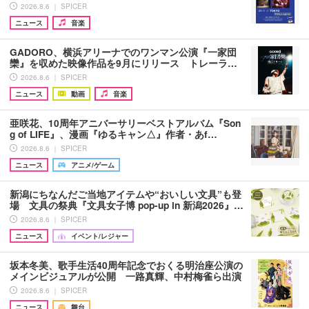
2026.8.6 ｜ SPICER
ニュース
音楽
GADORO、横浜アリーナでのワンマン公演『一家団
欒』を収めた映像作品を9月にリリース トレーラ…
2026.8.6 ｜ SPICER
ニュース
動画
音楽
亜咲花、10周年アニバーサリーベストアルバム『Son
g of LIFE』、漫画『ゆるキャン△』作者・あf…
2026.8.6 ｜ SPICER
ニュース
アニメ/ゲーム
新潟にちなんだご当地アイテムや“おいしい文具”も登
場 文具の祭典『文具女子博 pop-up in 新潟2026』…
2026.8.6 ｜ SPICER
ニュース
イベント/レジャー
坂本冬美、歌手生活40周年記念でおくる明治座公演の
メインビジュアルが公開 一路真輝、中村梅雀ら出演
2026.8.6 ｜ SPICER
ニュース
舞台