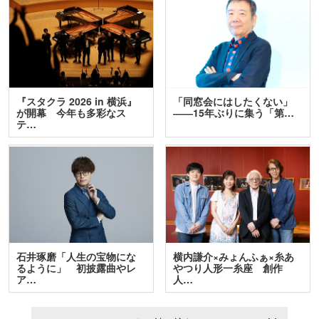
『スタクラ 2026 in 横浜』
「同窓会にはしたくない」
が開幕 今年も多彩なス
――15年ぶりに集う「第…
テ…
石井琢磨「人生の宝物にな
横内謙介×みょんふぁ×糸あ
るように」 初披露曲やレ
やつり人形一糸座 創作
ア…
人…