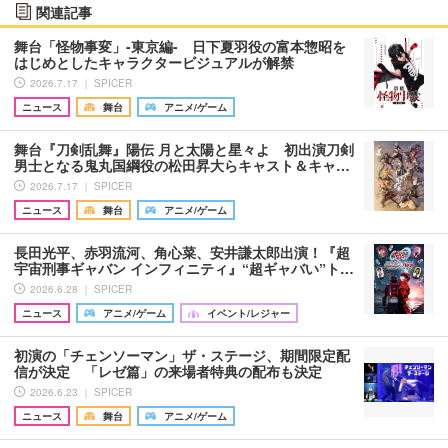
関連記事
舞台「怪物事変」-東京編- 日下夏羽役の富本惣昭を
はじめとしたキャラクタービジュアルが解禁
2026.7.17 ｜ SPICER
ニュース
舞台
アニメ/ゲーム
舞台『刀剣乱舞』陽伝 月と太陽と星々よ 初出演刀剣
男士となる鬼丸国綱役の松田昇大らキャスト＆キャ…
2026.7.17 ｜ SPICER
ニュース
舞台
アニメ/ゲーム
長田光平、赤羽流河、角心菜、安井謙太郎出演！『超
宇宙刑事ギャバン インフィニティ』“超ギャバい”ト…
2026.6.28 ｜ SPICER
ニュース
アニメ/ゲーム
イベント/レジャー
初演の「チェンソーマン」ザ・ステージ、期間限定配
信が決定 「レゼ篇」の来場者特典の配布も決定
2026.6.23 ｜ SPICER
ニュース
舞台
アニメ/ゲーム