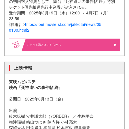
の初回封入特典として、舞台『死神遣いの事件帖 終』特別
優先抽選先行申込券が封入される。
受付期間：2025年3月19日（水）12:00 ～ 4月7日（月）
23:59
詳細は⇒
https://toei-movie-st.com/jakkotai/news/05-
0130.html2
購入はこちらから
上映情報
東映ムビ×ステ
映画『死神遣いの事件帖 終』
公開日：2025年6月13日（金）
出演：
鈴木拡樹 安井謙太郎（7ORDER） ／ 生駒里奈
梅津瑞樹 崎山つばさ 陳内将 小林亮太
森崎大祐 田淵累生 松浦司 松本寛也 櫻井圭登