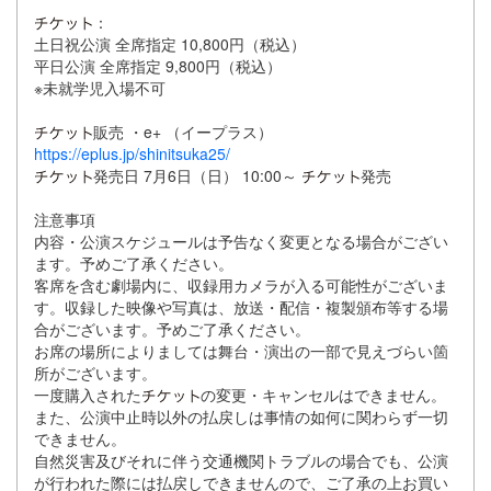
：
土日祝公演 全席指定 10,800円（税込）
平日公演 全席指定 9,800円（税込）
※未就学児入場不可
販売 ・e+ （イープラス）
https://eplus.jp/shinitsuka25/
発売日 7月6日（日） 10:00～
発売
注意事項
内容・公演スケジュールは予告なく変更となる場合がござい
ます。予めご了承ください。
客席を含む劇場内に、収録用カメラが入る可能性がございま
す。収録した映像や写真は、放送・配信・複製頒布等する場
合がございます。予めご了承ください。
お席の場所によりましては舞台・演出の一部で見えづらい箇
所がございます。
一度購入された
の変更・キャンセルはできません。
また、公演中止時以外の払戻しは事情の如何に関わらず一切
できません。
自然災害及びそれに伴う交通機関トラブルの場合でも、公演
が行われた際には払戻しできませんので、ご了承の上お買い