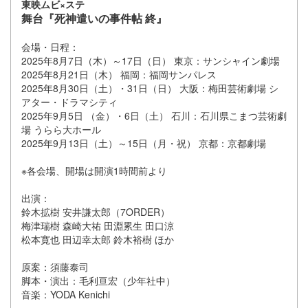
東映ムビ×ステ
舞台『死神遣いの事件帖 終』
会場・日程：
2025年8月7日（木）～17日（日） 東京：サンシャイン劇場
2025年8月21日（木） 福岡：福岡サンパレス
2025年8月30日（土）・31日（日） 大阪：梅田芸術劇場 シ
アター・ドラマシティ
2025年9月5日 （金）・6日（土） 石川：石川県こまつ芸術劇
場 うらら大ホール
2025年9月13日（土）～15日（月・祝） 京都：京都劇場
※各会場、開場は開演1時間前より
出演：
鈴木拡樹 安井謙太郎（7ORDER）
梅津瑞樹 森崎大祐 田淵累生 田口涼
松本寛也 田辺幸太郎 鈴木裕樹 ほか
原案：須藤泰司
脚本・演出：毛利亘宏（少年社中）
音楽：YODA Kenichi