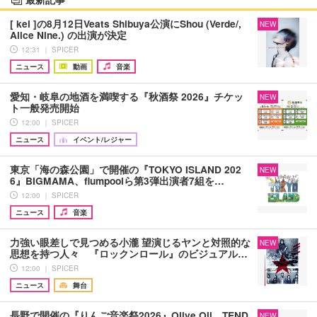
[ kei ]の8月12日Veats Shibuya公演にShou (Verde/,
NEW
Alice Nine.) の出演が決定
12:31 ｜ SPICER
ニュース
動画
音楽
愛知・岐阜の地酒を満喫する『秋酒祭 2026』チケッ
NEW
ト一般発売開始
12:00 ｜ SPICER
ニュース
イベント/レジャー
東京「海の森公園」で開催の『TOKYO ISLAND 202
NEW
6』BIGMAMA、flumpoolら第3弾出演者7組を…
12:00 ｜ SPICER
ニュース
音楽
力強い眼差しで見つめる小瀧 望演じるヤンと対照的な
NEW
思想を持つ人々 『ロックンロール』のビジュアル…
12:00 ｜ SPICER
ニュース
舞台
長野で開催の『りんご音楽祭2026』Olive Oil、TEND
NEW