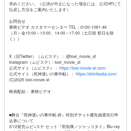
求めください。（公演が中止になった場合には、公式HPにて
払戻し方法をご案内いたします）
お問合せ
東映ビデオ カスタマーセンター TEL：0120-1081-46
（月～金10:00～13:00、14:00～17:00（土日祝 祭日を除
く））
X（旧Twitter）（ムビステ）： @toei_movie_st
Instagram（ムビステ）: toei_movie_st
公式サイト（ムビステ）：
https://toei-movie-st.com/
公式サイト（死神遣いの事件帖）：
https://shinitsuka.com/
(C)2025 toei-movie-st
映画配給： 東映ビデオ
■舞台『死神遣いの事件帖 終』特別
優先抽選先行申
込券について
3/12発売ムビ×ステ セット『邪魚隊／ジャッコタイ』Blu-ray