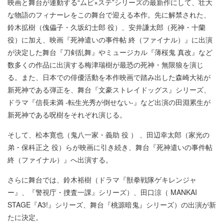
映画と舞台が連動する“ムビ×ステ”シリーズの最新作にして、壮大
な物語のフィナーレをこの舞台で迎える本作。先に解禁された、
鈴木拡樹（傀儡子・久坂幻士郎 役）、安井謙太郎（死神・十蘭
役）に加え、映画『死神遣いの事件帖 終（ファイナル）』に出演
が決定した舞台『刀剣乱舞』やミュージカル『薄桜鬼 真改』など
数多くの作品に出演する梅津瑞樹が最恐の死神・無限狼を演じ
る。また、日本での俳優活動を本作映画で踏み出した森崎大祐が
新死神である弾正を、舞台『文豪ストレイドッグス』シリーズ、
ドラマ『信長未満 -転生光秀が倒せない-』など出演の田淵累生が
新死神である呪樹をそれぞれ演じる。
そして、松本寛也（鬼八一家・義助 役 ） 、田辺幸太郎（家光の
弟・保科正之 役）らが映画に引き続き、舞台『死神遣いの事件帖
終（ファイナル）』へ出演する。
さらに舞台では、鈴木裕樹（ドラマ『獣拳戦隊ゲキレンジャ
ー』、『警視庁・捜査一課』シリーズ）、田口涼（ MANKAI
STAGE『A3!』シリーズ、舞台『桃源暗鬼』シリーズ）の出演が新
たに決定。