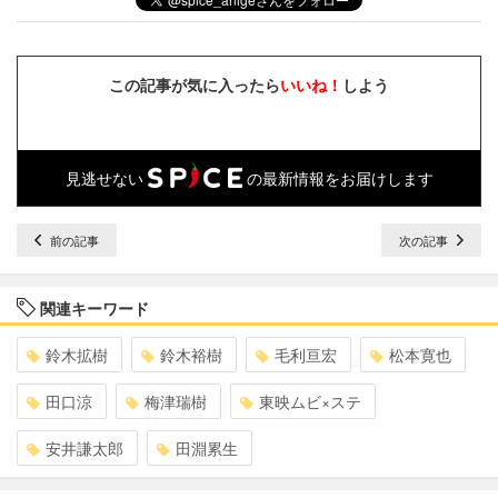
この記事が気に入ったら
いいね！
しよう
見逃せない
の最新情報をお届けします
前の記事
次の記事
関連キーワード
鈴木拡樹
鈴木裕樹
毛利亘宏
松本寛也
田口涼
梅津瑞樹
東映ムビ×ステ
安井謙太郎
田淵累生