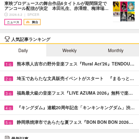
東映プロデュースの舞台作品6タイトルが期間限定で
アンコール配信が決定 本田礼生、赤澤燈、梅津瑞…
2026.6.2 ｜ SPICER
ニュース
舞台
人気記事ランキング
Daily
Weekly
Monthly
熊本県人吉市の野外音楽フェス『Rural Act'26』TENDOU…
1
位
埼玉であらたな文具販売イベントがスタート 『まるっと…
2
位
福島最大級の音楽フェス『LIVE AZUMA 2026』無料で楽…
3
位
『キングダム』連載20周年記念「キンキンキングダム」渋…
4
位
静岡県焼津市であらたな夏フェス『BON BON BON 2026…
5
位
最新記事