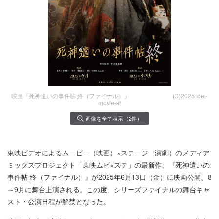
映画『死神遣いの事件帖 終（ファイナル）』 (C)2025 toei-
movie-st
画像を全て表示（2件）
東映ビデオによるムービー（映画）×ステージ（演劇）のメディア
ミックスプロジェクト「東映ムビ×ステ」の最新作、『死神遣いの
事件帖 終（ファイナル）』が2025年6月13日（金）に映画公開、8
～9月に舞台上演される。この度、シリーズファイナルの舞台キャ
スト・公演日程が解禁となった。