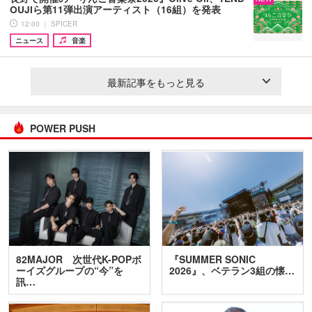
OUJIら第11弾出演アーティスト（16組）を発表
12:00 ｜ SPICER
ニュース
音楽
最新記事をもっと見る
POWER PUSH
82MAJOR 次世代K-POPボ
『SUMMER SONIC
ーイズグループの“今”を
2026』、ベテラン3組の懐…
訊…