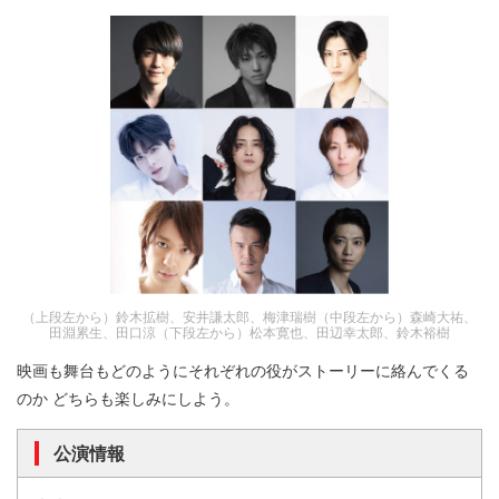
（上段左から）鈴木拡樹、安井謙太郎、梅津瑞樹（中段左から）森崎大祐、
田淵累生、田口涼（下段左から）松本寛也、田辺幸太郎、鈴木裕樹
映画も舞台もどのようにそれぞれの役がストーリーに絡んでくる
のか どちらも楽しみにしよう。
公演情報