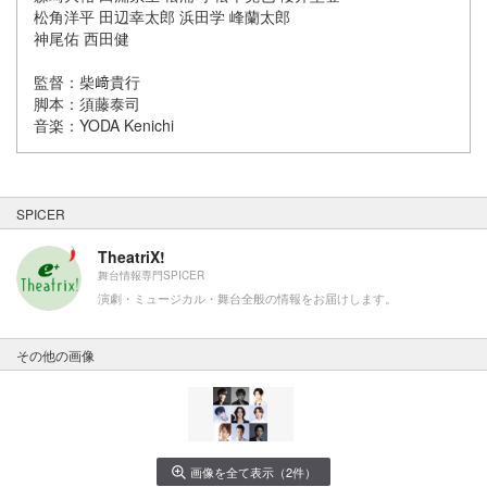
松角洋平 田辺幸太郎 浜田学 峰蘭太郎
神尾佑 西田健
監督：柴﨑貴行
脚本：須藤泰司
音楽：YODA Kenichi
SPICER
TheatriX!
舞台情報専門SPICER
演劇・ミュージカル・舞台全般の情報をお届けします。
その他の画像
画像を全て表示（2件）