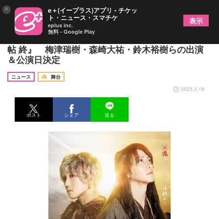
×
e＋(イープラス)アプリ - チケッ
ト・ニュース・スマチケ
表示
eplus inc.
無料 - Google Play
鈴木拡樹・安井謙太郎出演の舞台『死神遣いの事件
帖 終』 梅津瑞樹・森崎大祐・鈴木裕樹らの出演
＆公演日決定
ニュース
舞台
2025.3.19
ポスト
シェア
送る