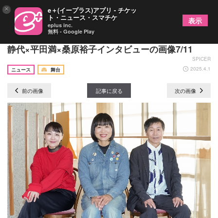
×
e＋(イープラス)アプリ - チケッ
ト・ニュース・スマチケ
表示
eplus inc.
無料 - Google Play
新国立劇場『ザ・ヒューマンズ─人間たち』 山崎
静代×平田満×桑原裕子インタビューの画像7/11
SPICER
2025.4.1
ニュース
舞台
前の画像
記事に戻る
次の画像