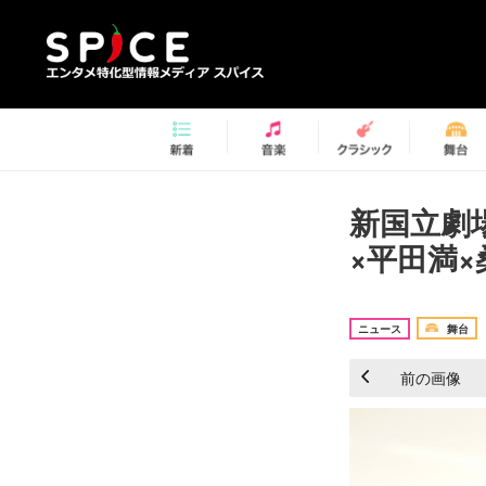
新国立劇
×平田満×
ニュース
舞台
前の画像