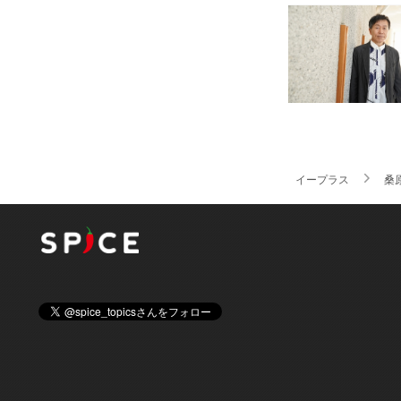
イープラス
桑