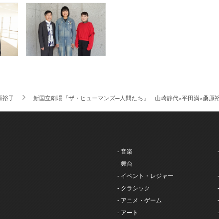
原裕子
新国立劇場『ザ・ヒューマンズ─人間たち』 山崎静代×平田満×桑原
- 音楽
- 舞台
- イベント・レジャー
- クラシック
- アニメ・ゲーム
- アート