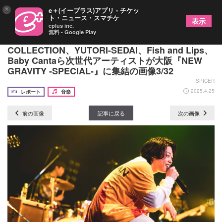
×
e＋(イープラス)アプリ - チケッ
ト・ニュース・スマチケ
表示
eplus inc.
無料 - Google Play
UNFAIR RULE、レトロリロン、ACE
COLLECTION、YUTORI-SEDAI、Fish and Lips、
Baby Cantaら次世代アーティストが大阪『NEW
GRAVITY -SPECIAL-』に集結の画像3/32
SPICER
2025.4.25
レポート
音楽
前の画像
記事に戻る
次の画像