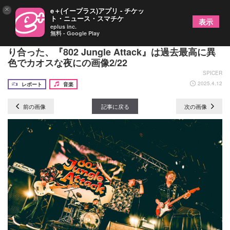
×
e＋(イープラス)アプリ - チケッ
ト・ニュース・スマチケ
表示
eplus inc.
無料 - Google Play
打首獄門同好会、怒髪天、カネヨリマサルがぶつか
り合った、『802 Jungle Attack』は過去最高に異
色でカオスな夜にの画像2/22
SPICER
2025.4.12
レポート
音楽
前の画像
記事に戻る
次の画像