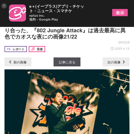
×
e＋(イープラス)アプリ - チケッ
ト・ニュース・スマチケ
表示
eplus inc.
無料 - Google Play
打首獄門同好会、怒髪天、カネヨリマサルがぶつか
り合った、『802 Jungle Attack』は過去最高に異
色でカオスな夜にの画像21/22
SPICER
2025.4.12
レポート
音楽
前の画像
記事に戻る
次の画像