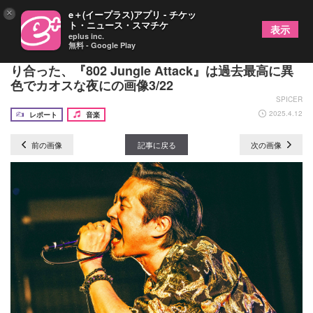
×
e＋(イープラス)アプリ - チケッ
ト・ニュース・スマチケ
表示
eplus inc.
無料 - Google Play
打首獄門同好会、怒髪天、カネヨリマサルがぶつか
り合った、『802 Jungle Attack』は過去最高に異
色でカオスな夜にの画像3/22
SPICER
2025.4.12
レポート
音楽
前の画像
記事に戻る
次の画像