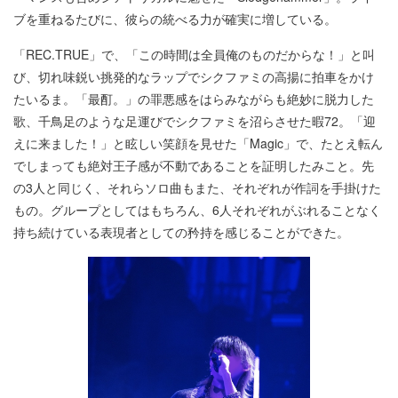
ブを重ねるたびに、彼らの統べる力が確実に増している。
「REC.TRUE」で、「この時間は全員俺のものだからな！」と叫
び、切れ味鋭い挑発的なラップでシクファミの高揚に拍車をかけ
たいるま。「最酊。」の罪悪感をはらみながらも絶妙に脱力した
歌、千鳥足のような足運びでシクファミを沼らさせた暇72。「迎
えに来ました！」と眩しい笑顔を見せた「Magic」で、たとえ転ん
でしまっても絶対王子感が不動であることを証明したみこと。先
の3人と同じく、それらソロ曲もまた、それぞれが作詞を手掛けた
もの。グループとしてはもちろん、6人それぞれがぶれることなく
持ち続けている表現者としての矜持を感じることができた。