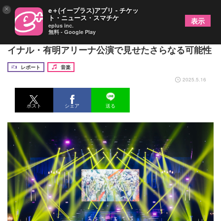
×
e＋(イープラス)アプリ - チケッ
ト・ニュース・スマチケ
表示
eplus inc.
無料 - Google Play
シクフォニ、勢いが増すばかりの6人がツアーファ
イナル・有明アリーナ公演で見せたさらなる可能性
レポート
音楽
2025.5.16
ポスト
シェア
送る