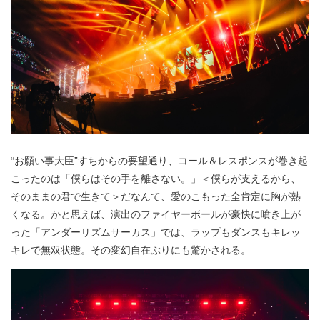
“お願い事大臣”すちからの要望通り、コール＆レスポンスが巻き起
こったのは「僕らはその手を離さない。」＜僕らが支えるから、
そのままの君で生きて＞だなんて、愛のこもった全肯定に胸が熱
くなる。かと思えば、演出のファイヤーボールが豪快に噴き上が
った「アンダーリズムサーカス」では、ラップもダンスもキレッ
キレで無双状態。その変幻自在ぶりにも驚かされる。