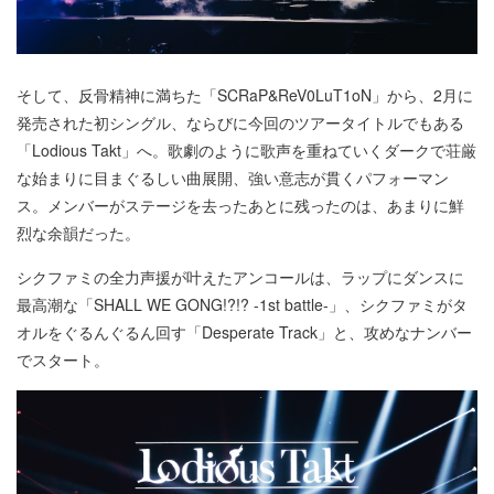
そして、反骨精神に満ちた「SCRaP&ReV0LuT1oN」から、2月に
発売された初シングル、ならびに今回のツアータイトルでもある
「Lodious Takt」へ。歌劇のように歌声を重ねていくダークで荘厳
な始まりに目まぐるしい曲展開、強い意志が貫くパフォーマン
ス。メンバーがステージを去ったあとに残ったのは、あまりに鮮
烈な余韻だった。
シクファミの全力声援が叶えたアンコールは、ラップにダンスに
最高潮な「SHALL WE GONG!?!? -1st battle-」、シクファミがタ
オルをぐるんぐるん回す「Desperate Track」と、攻めなナンバー
でスタート。