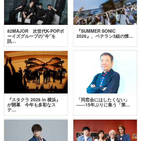
82MAJOR 次世代K-POPボ
『SUMMER SONIC
ーイズグループの“今”を
2026』、ベテラン3組の懐…
訊…
『スタクラ 2026 in 横浜』
「同窓会にはしたくない」
が開幕 今年も多彩なス
――15年ぶりに集う「第…
テ…