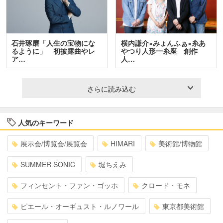
石井琢磨「人生の宝物にな
横内謙介×みょんふぁ×糸あ
るように」 初披露曲やレ
やつり人形一糸座 創作
ア…
人…
さらに読み込む
人気のキーワード
展示会/博覧会/展覧会
HIMARI
美術館/博物館
SUMMER SONIC
堀ちえみ
フィンセント・ファン・ゴッホ
クロード・モネ
ピエール・オーギュスト・ルノワール
東京都美術館