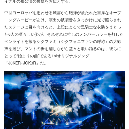
イナルの夜公演の模様をお伝えする。
中世ヨーロッパを思わせる城塞から砲弾が放たれた重厚なオープ
ニングムービーがあけ、演出の破裂音をきっかけに光で照らされ
たステージに目を向けると、上段にまるで黒騎士な衣装をまとっ
た6人の凛々しい姿が。それぞれに推しのメンバーカラーを灯した
ペンライトを振るシクファミ（シクフォニファンの呼称）の大歓
声を浴び、マントの裾を翻しながら堂々と歌い踊るのは、彼らに
とって“始まりの曲”である1stオリジナルソング
「J0KER×JOK3R」だ。