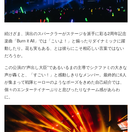
続けざま、演出のスパークラーがステージを派手に彩る2周年記念
楽曲「Burn it All」では「こいよ！」と煽ったりダイナミックに躍
動したり。花も実もある、とは彼らにこそ相応しい言葉ではない
だろうか。
この公演の“声出し大臣”であるいるまの主導でシクファミの大きな
声が轟くと、「すごい！」と感動しきりなメンバー。最終的に6人
が集まって戦隊ヒーローのようなポーズをきめた自己紹介では、
個々のエンターテイナーぶりと息ぴったりなチーム感があらわ
に。