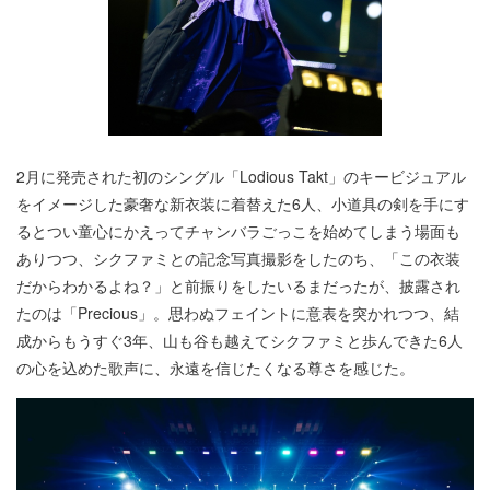
2月に発売された初のシングル「Lodious Takt」のキービジュアル
をイメージした豪奢な新衣装に着替えた6人、小道具の剣を手にす
るとつい童心にかえってチャンバラごっこを始めてしまう場面も
ありつつ、シクファミとの記念写真撮影をしたのち、「この衣装
だからわかるよね？」と前振りをしたいるまだったが、披露され
たのは「Precious」。思わぬフェイントに意表を突かれつつ、結
成からもうすぐ3年、山も谷も越えてシクファミと歩んできた6人
の心を込めた歌声に、永遠を信じたくなる尊さを感じた。