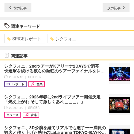
前の記事
次の記事
関連キーワード
SPICEレポート
シクフォニ
関連記事
シクフォニ、2ndツアーがKアリーナ2DAYSで閉幕
快進撃を続ける彼らの熱狂のツアーファイナルをレ…
2026.5.13 ｜ SPICER+
レポート
音楽
シクフォニ、2026年春に2ndライブツアー開催決定
「燃え上がれ そして激しくあれ＿＿＿。」
2026.1.19 ｜ SPICER
ニュース
音楽
シクフォニ、3D公演を経てリアルでも魅了ーー満員の
観客と作り上げた熱狂のLaLa arena TOKYO-BAY公…