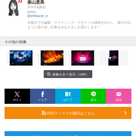
柴山恵美
SPICE編集部
twitter:
@shibayan_e
出版社での編集・ライティング・デザインの経験を活かし、魅力が詰
まった質の良い記事をみなさまにお届けします！
その他の画像
画像を全て表示（16件）
ポスト
シェア
はてブ
送る
送信
RSSフィードの購読はこちら