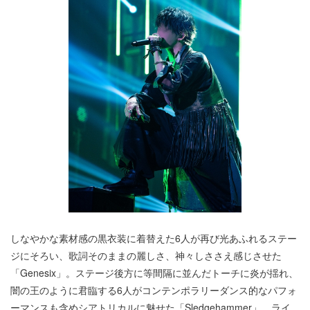
しなやかな素材感の黒衣装に着替えた6人が再び光あふれるステー
ジにそろい、歌詞そのままの麗しさ、神々しささえ感じさせた
「Genesix」。ステージ後方に等間隔に並んだトーチに炎が揺れ、
闇の王のように君臨する6人がコンテンポラリーダンス的なパフォ
ーマンスも含めシアトリカルに魅せた「Sledgehammer」。ライ