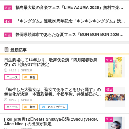
福島最大級の音楽フェス『LIVE AZUMA 2026』無料で楽…
3
位
『キングダム』連載20周年記念「キンキンキングダム」渋…
4
位
静岡県焼津市であらたな夏フェス『BON BON BON 2026…
5
位
最新記事
日生劇場にて14年ぶり、歌舞伎公演『四月陽春歌舞
NEW
伎』の上演が27年に決定
15:29 ｜ SPICER
ニュース
舞台
『転生した大聖女は、聖女であることをひた隠す』の
NEW
舞台化が決定 本西彩希帆、小松準弥、井阪郁巳が…
13:47 ｜ SPICER
ニュース
舞台
アニメ/ゲーム
[ kei ]の8月12日Veats Shibuya公演にShou (Verde/,
NEW
Alice Nine.) の出演が決定