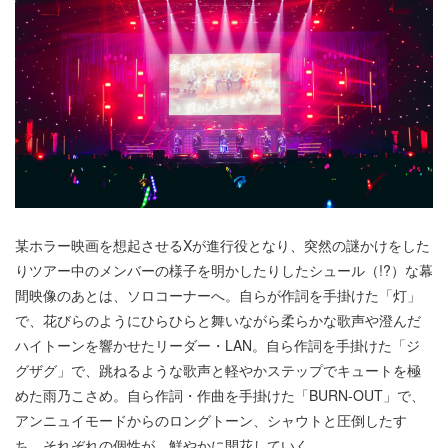
某ホラー映画を想起させるXが進行役となり、突然の謎かけをした
りツアー中のメンバーの様子を明かしたりしたシュール（!?）な幕
間映像のあとは、ソロコーナーへ。自らが作詞を手掛けた「灯」
で、花びらのようにひらひらと舞いながら柔らかな歌声や澄んだ
ハイトーンを響かせたリーダー・LAN。自ら作詞を手掛けた「ジ
グザグ」で、跳ねるような歌声と軽やかステップでキュートを極
めた雨乃こさめ。自ら作詞・作曲を手掛けた「BURN-OUT」で、
アンニュイモードからのロングトーン、シャウトと圧倒したす
ち。それぞれの個性が、鮮やかに開花していく。