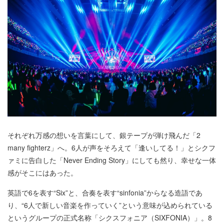
それぞれ万感の想いを言葉にして、銀テープが弾け飛んだ「2
many fighterz」へ。6人が声をそろえて「逢いしてる！」とシクフ
ァミに告白した「Never Ending Story」にしても然り、幸せな一体
感がそこにはあった。
英語で6を表す“Six”と、合奏を表す“sinfonia”からなる造語であ
り、“6人で新しい音楽を作っていく”という意味が込められている
というグループの正式名称「シクスフォニア（SIXFONIA）」。8