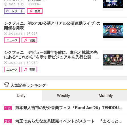
2025.12.23 ｜ SPICER+
レポート
音楽
シクフォニ、初の“3D公演とリアル公演連動ライブ”の
開催を発表
2025.8.13 ｜ SPICER
ニュース
音楽
シクフォニ デビュー3周年を前に、進化と挑戦の先
にある“これから”を示す新ビジュアルを先行公開 …
2025.7.15 ｜ SPICER
ニュース
音楽
人気記事ランキング
Daily
Weekly
Monthly
熊本県人吉市の野外音楽フェス『Rural Act'26』TENDOU…
1
位
埼玉であらたな文具販売イベントがスタート 『まるっと…
2
位