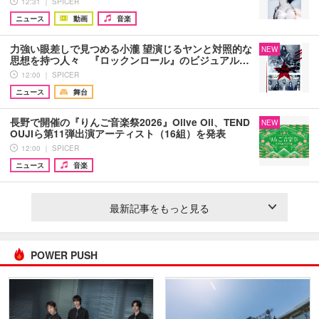
12:31 ｜ SPICER
ニュース
動画
音楽
力強い眼差しで見つめる小瀧 望演じるヤンと対照的な
NEW
思想を持つ人々 『ロックンロール』のビジュアル…
12:00 ｜ SPICER
ニュース
舞台
長野で開催の『りんご音楽祭2026』Olive Oil、TEND
NEW
OUJIら第11弾出演アーティスト（16組）を発表
12:00 ｜ SPICER
ニュース
音楽
最新記事をもっと見る
POWER PUSH