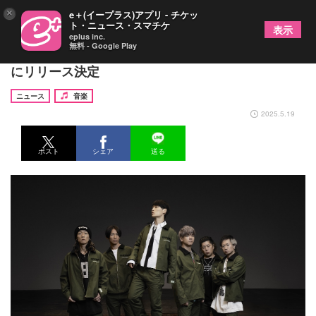
×
e＋(イープラス)アプリ - チケッ
ト・ニュース・スマチケ
表示
eplus inc.
無料 - Google Play
UVERworld、ニューアルバム『EPIPHANY』を7月
にリリース決定
ニュース
音楽
2025.5.19
ポスト
シェア
送る