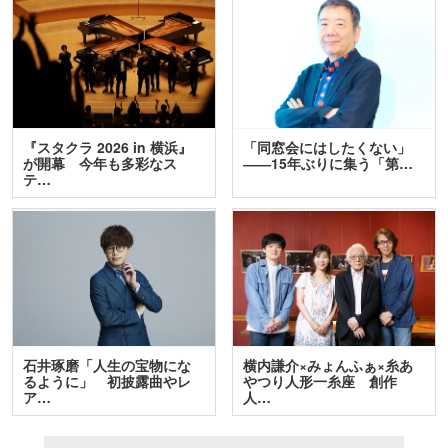
『スタクラ 2026 in 横浜』
「同窓会にはしたくない」
が開幕 今年も多彩なス
――15年ぶりに集う「第…
テ…
石井琢磨「人生の宝物にな
横内謙介×みょんふぁ×糸あ
るように」 初披露曲やレ
やつり人形一糸座 創作
ア…
人…