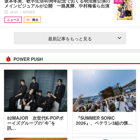
坂本冬美、歌手生活40周年記念でおくる明治座公演の
NEW
メインビジュアルが公開 一路真輝、中村梅雀ら出演
18:00 ｜ SPICER
ニュース
舞台
最新記事をもっと見る
POWER PUSH
82MAJOR 次世代K-POPボ
『SUMMER SONIC
ーイズグループの“今”を
2026』、ベテラン3組の懐…
訊…