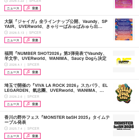
2026.5.22 ｜ SPICER
ニュース
音楽
大阪『ジャイガ』全ラインナップ公開、Vaundy、SP
YAIR、UVERworld、きゃりーぱみゅぱみゅら出…
2026.5.13 ｜ SPICER
ニュース
音楽
福岡『NUMBER SHOT2026』第3弾発表でVaundy、
羊文学、UVERworld、WANIMA、Saucy Dogら決定
2026.4.1 ｜ SPICER
ニュース
音楽
埼玉で開催の『VIVA LA ROCK 2026』スカパラ、EL
LEGARDEN、氣志團、UVERworld、WANIMA、…
2026.2.6 ｜ SPICER
ニュース
音楽
香川の野外フェス『MONSTER baSH 2025』タイムテ
ーブル発表
2025.7.4 ｜ SPICER
ニュース
音楽