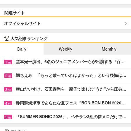
関連サイト
オフィシャルサイト
人気記事ランキング
Daily
Weekly
Monthly
堂本光一演出、6名のジュニアメンバーらが出演する『百…
1
位
堀ちえみ 「もっと歌っていればよかった」という後悔は…
2
位
横山だいすけ、石田泰尚ら 親子で楽しむ”うた”から圧巻…
3
位
静岡県焼津市であらたな夏フェス『BON BON BON 2026…
4
位
『SUMMER SONIC 2026』、ベテラン3組の懐メロだけで…
5
位