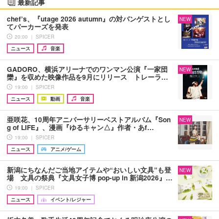
最新記事
chef’s、『utage 2026 autumn』の対バンゲストとし
NEW
てパーカーズを発表
20:00 ｜ SPICER
ニュース
音楽
GADORO、横浜アリーナでのワンマン公演『一家団
NEW
欒』を収めた映像作品を9月にリリース トレーラ…
19:00 ｜ SPICER
ニュース
動画
音楽
亜咲花、10周年アニバーサリーベストアルバム『Son
NEW
g of LIFE』、漫画『ゆるキャン△』作者・あf…
19:00 ｜ SPICER
ニュース
アニメ/ゲーム
新潟にちなんだご当地アイテムや“おいしい文具”も登
NEW
場 文具の祭典『文具女子博 pop-up in 新潟2026』…
19:00 ｜ SPICER
ニュース
イベント/レジャー