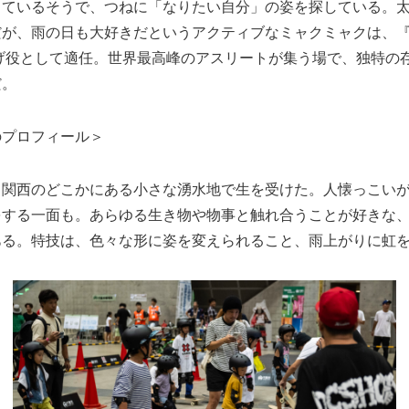
きているそうで、つねに「なりたい自分」の姿を探している。
が、雨の日も大好きだというアクティブなミャクミャクは、『X Ga
上げ役として適任。世界最高峰のアスリートが集う場で、独特の
だ。
のプロフィール＞
、関西のどこかにある小さな湧水地で生を受けた。人懐っこい
をする一面も。あらゆる生き物や物事と触れ合うことが好きな
ある。特技は、色々な形に姿を変えられること、雨上がりに虹