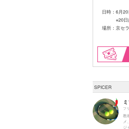
日時：6月20
※20日は公
場所：京セラ
SPICER
ミ
フ
教
メ
ジ