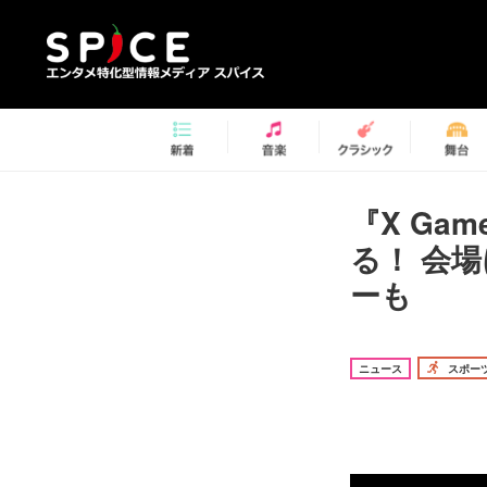
『X Ga
る！ 会
ーも
ニュース
スポー