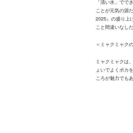
「清い水」でで
ことが元気の源だ
2025』の盛り
こと間違いなし
＜ミャクミャク
ミャクミャクは
ょいでよくポカ
ころが魅力でも