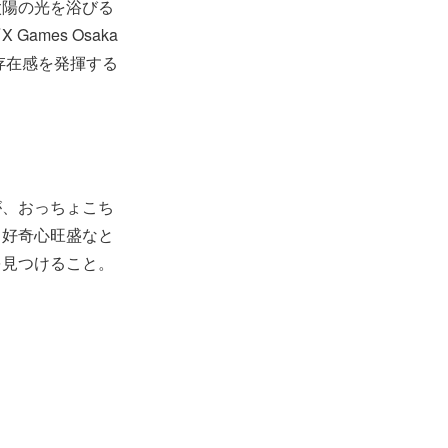
太陽の光を浴びる
mes Osaka
存在感を発揮する
が、おっちょこち
、好奇心旺盛なと
を見つけること。