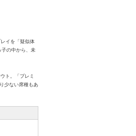
プレイを「疑似体
っ子の中から、未
アウト。「プレミ
り少ない席種もあ