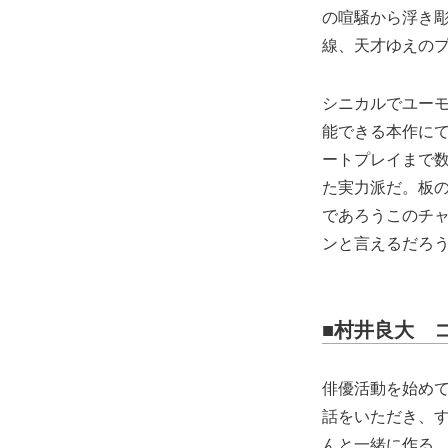
の喧騒から浮き
線、天才ゆえのプ
シニカルでユー
能できる本作に
ートプレイまで
た実力派だ。板
であろうこのチ
ンと言えるだろ
■村井良大 
俳優活動を始めて
話をいただき、
んと一緒に作る