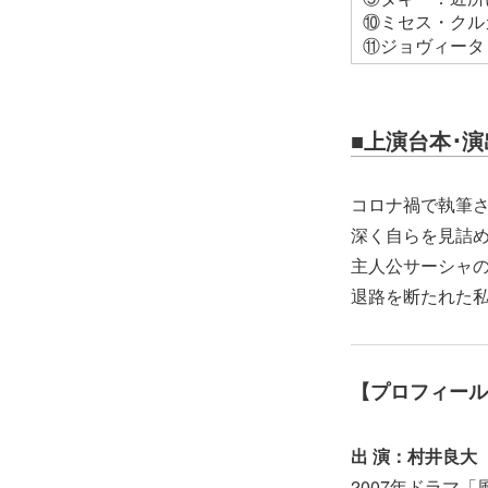
⑩ミセス・クル
⑪ジョヴィータ
■上演台本･
コロナ禍で執筆
深く自らを見詰
主人公サーシャ
退路を断たれた
【プロフィール
出 演：村井良大
2007年ドラマ