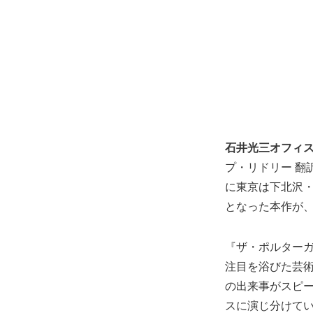
石井光三オフィスプ
プ・リドリー 翻
に東京は下北沢・
となった本作が
『ザ・ポルターガ
注目を浴びた芸
の出来事がスピー
スに演じ分けて