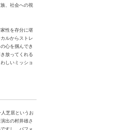
家族、社会への視
作家性を存分に堪
ジカルからストレ
客の心を掴んでき
解き放ってくれる
さわしいミッショ
一人芝居というお
を演出の村井雄さ
いですし、パフォ