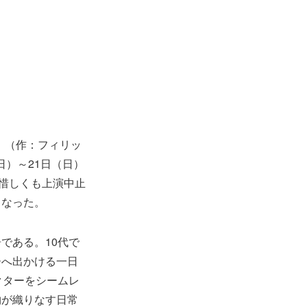
』
（作：フィリッ
日）～21日（日）
、惜しくも上演中止
となった。
である。10代で
ーへ出かける一日
クターをシームレ
物が織りなす日常