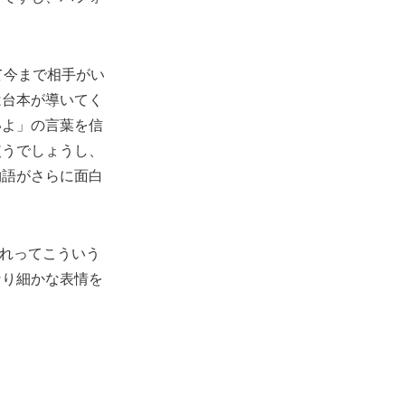
て今まで相手がい
は台本が導いてく
いよ」の言葉を信
使うでしょうし、
物語がさらに面白
これってこういう
なり細かな表情を