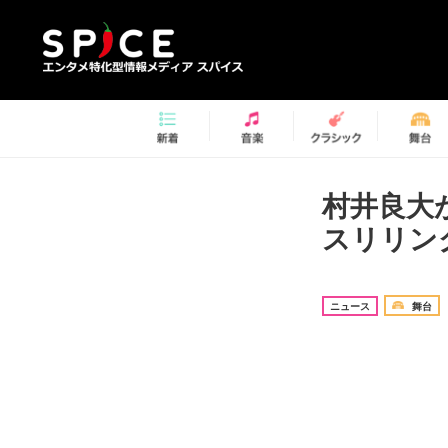
村井良大
スリリン
ニュース
舞台