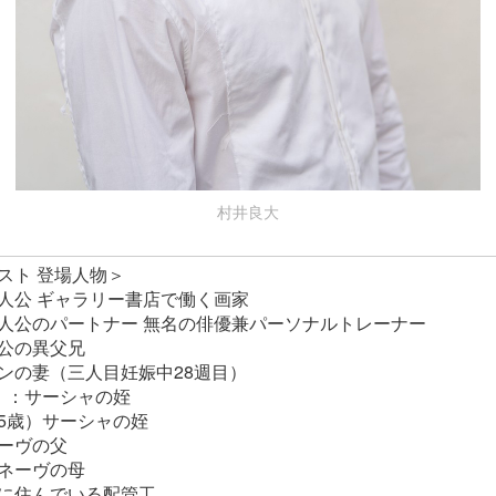
村井良大
スト 登場人物＞
人公 ギャラリー書店で働く画家
人公のパートナー 無名の俳優兼パーソナルトレーナー
公の異父兄
ンの妻（三人目妊娠中28週目）
）：サーシャの姪
5歳）サーシャの姪
ーヴの父
ネーヴの母
に住んでいる配管工