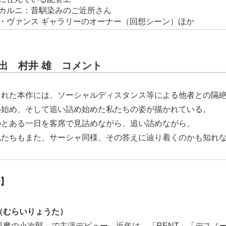
カルニ：昔馴染みのご近所さん
・ヴァンス ギャラリーのオーナー（回想シーン）ほか
演出 村井 雄 コメント
された本作には、ソーシャルディスタンス等による他者との隔
め始め、そして追い詰め始めた私たちの姿が描かれている。
のとある一日を客席で見詰めながら、追い詰めながら、
私たちもまた、サーシャ同様、その答えに辿り着くのかも知れ
】
（むらいりょうた）
「風魔の小次郎」で主演デビュー。近年は、「RENT」「デスノ