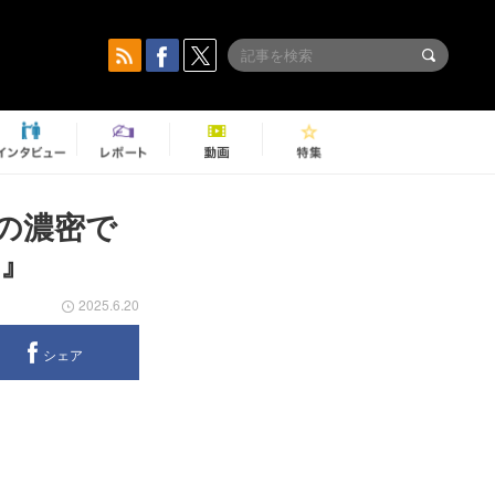
の濃密で
』
2025.6.20
シェア