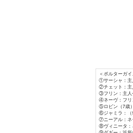
＜ポルターガイ
①サーシャ：主
②チェット：主
③フリン：主人
④ネーヴ：フリ
⑤ロビン（7歳
⑥ジャミラ：（
⑦ニーアル：ネ
⑧ヴィニータ：
⑨ダギー：近所