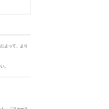
絶によって、より
ない。
ート」「ファース