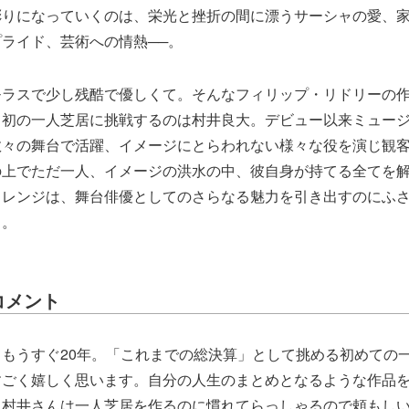
彫りになっていくのは、栄光と挫折の間に漂うサーシャの愛、
ライド、芸術への情熱──。
モラスで少し残酷で優しくて。そんなフィリップ・リドリーの
て初の一人芝居に挑戦するのは村井良大。デビュー以来ミュー
数々の舞台で活躍、イメージにとらわれない様々な役を演じ観
の上でただ一人、イメージの洪水の中、彼自身が持てる全てを
ャレンジは、舞台俳優としてのさらなる魅力を引き出すのにふ
う。
コメント
もうすぐ20年。「これまでの総決算」として挑める初めての
すごく嬉しく思います。自分の人生のまとめとなるような作品
。村井さんは一人芝居を作るのに慣れてらっしゃるので頼もし