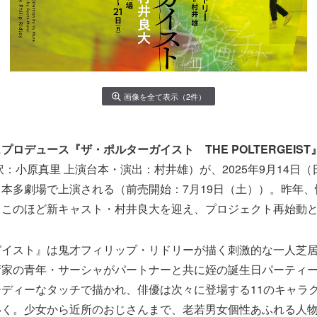
画像を全て表示（2件）
ロデュース『ザ・ポルターガイスト THE POLTERGEIST
訳：小原真里 上演台本・演出：村井雄）が、2025年9月14日（
本多劇場で上演される（前売開始：7月19日（土））。昨年
、このほど新キャスト・村井良大を迎え、プロジェクト再始動
イスト』は鬼才フィリップ・リドリーが描く刺激的な一人芝居
術家の青年・サーシャがパートナーと共に姪の誕生日パーティ
ディーなタッチで描かれ、俳優は次々に登場する11のキャラ
いく。少女から近所のおじさんまで、老若男女個性あふれる人