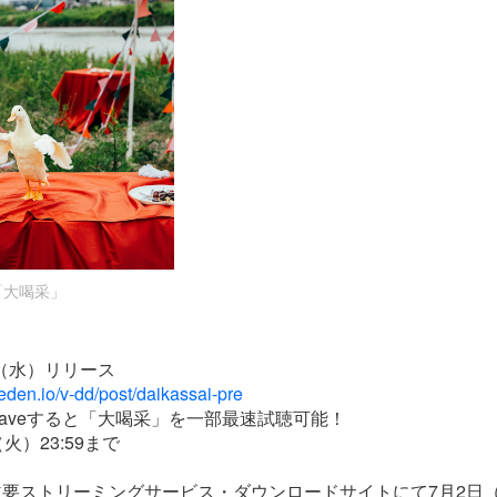
「大喝采」
日（水）リリース
eden.io/v-dd/post/daikassai-pre
Pre-saveすると「大喝采」を一部最速試聴可能！
火）23:59まで
要ストリーミングサービス・ダウンロードサイトにて7月2日