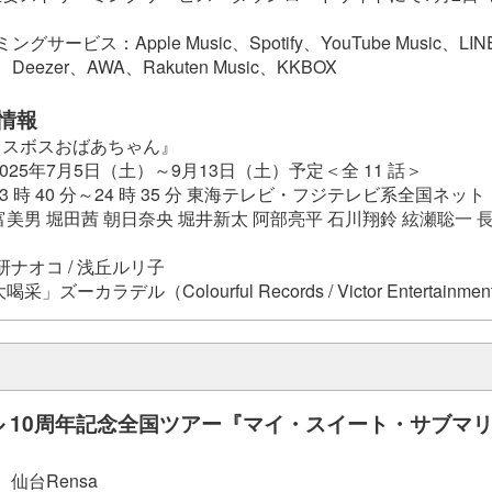
サービス：Apple Music、Spotify、YouTube Music、LIN
c、Deezer、AWA、Rakuten Music、KKBOX
情報
ラスボスおばあちゃん』
025年7月5日（土）～9月13日（土）予定＜全 11 話＞
 時 40 分～24 時 35 分 東海テレビ・フジテレビ系全国ネット
富美男 堀田茜 朝日奈央 堀井新太 阿部亮平 石川翔鈴 絃瀬聡一
 研ナオコ / 浅丘ルリ子
ズーカラデル（Colourful Records / Victor Entertainmen
 10周年記念全国ツアー『マイ・スイート・サブマ
 仙台Rensa