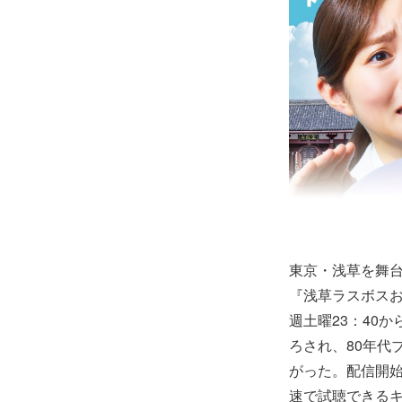
東京・浅草を舞
『浅草ラスボスお
週土曜23：40
ろされ、80年代
がった。配信開始に先
速で試聴できる