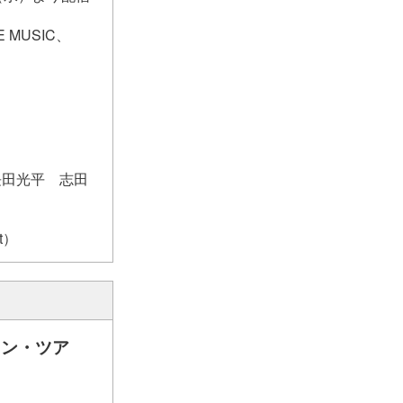
E MUSIC、
 長田光平 志田
t）
リン・ツア