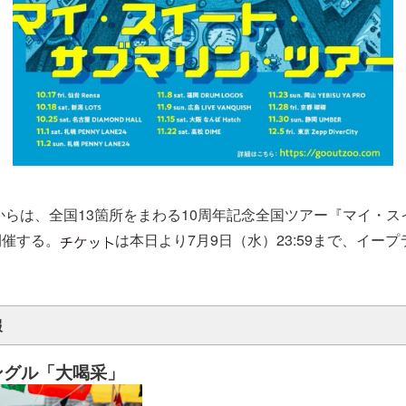
）からは、全国13箇所をまわる10周年記念全国ツアー『マイ・
開催する。
は本日より7月9日（水）23:59まで、イー
。
報
ングル「大喝采」