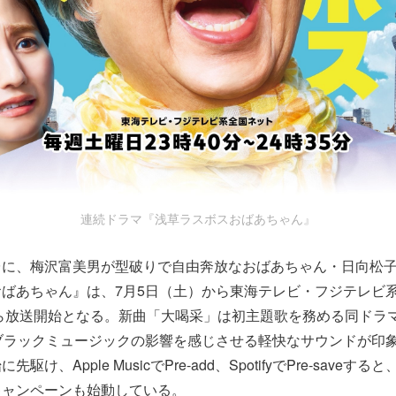
連続ドラマ『浅草ラスボスおばあちゃん』
台に、梅沢富美男が型破りで自由奔放なおばあちゃん・日向松
ばあちゃん』は、7月5日（土）から東海テレビ・フジテレビ
から放送開始となる。新曲「大喝采」は初主題歌を務める同ドラ
ブラックミュージックの影響を感じさせる軽快なサウンドが印
駆け、Apple MusicでPre-add、SpotifyでPre-save
キャンペーンも始動している。