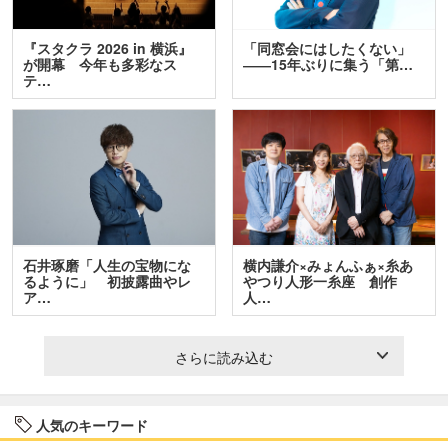
『スタクラ 2026 in 横浜』
「同窓会にはしたくない」
が開幕 今年も多彩なス
――15年ぶりに集う「第…
テ…
石井琢磨「人生の宝物にな
横内謙介×みょんふぁ×糸あ
るように」 初披露曲やレ
やつり人形一糸座 創作
ア…
人…
さらに読み込む
人気のキーワード