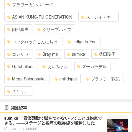
フラワーカンパニーズ
ASIAN KUNG-FU GENERATION
ストレイテナー
阿部真央
クリープハイプ
ロックロックこんにちは!
indigo la End
コレサワ
Bray me
sumika
柴田聡子
Gateballers
あいみょん
ズーカラデル
Mega Shinnosuke
chilldspot
ブランデー戦記
さとう。
関連記事
sumika 「音楽活動で嘘をつかないってことは約束で
きる」――ステージと客席の境界線を曖昧にした、…
2026.8.7 ｜ SPICER