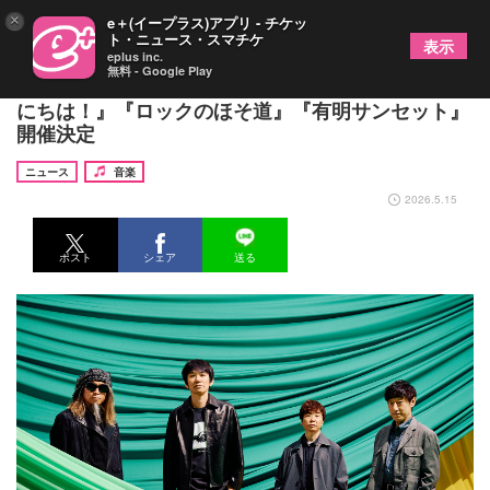
×
e＋(イープラス)アプリ - チケッ
ト・ニュース・スマチケ
表示
eplus inc.
無料 - Google Play
スピッツ、レギュラーイベント『ロックロックこん
にちは！』『ロックのほそ道』『有明サンセット』
開催決定
ニュース
音楽
2026.5.15
ポスト
シェア
送る