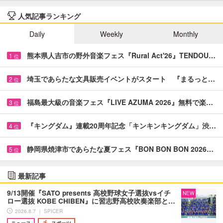
人気記事ランキング
Daily
Weekly
Monthly
熊本県人吉市の野外音楽フェス『Rural Act'26』TENDOU…
1
位
埼玉であらたな文具販売イベントがスタート 『まるっと…
2
位
福島最大級の音楽フェス『LIVE AZUMA 2026』無料で楽…
3
位
『キングダム』連載20周年記念「キンキンキングダム」渋…
4
位
静岡県焼津市であらたな夏フェス『BON BON BON 2026…
5
位
最新記事
9/13開催『SATO presents 高校野球女子選抜vsイチ
NEW
ロー選抜 KOBE CHIBEN』に習志野高校吹奏楽部と…
2026.8.7 ｜ SPICER
ニュース
スポーツ