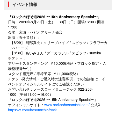
イベント情報
『ロックのほそ道2026 〜15th Anniversary Special〜』
日時：2026年8月
29日（土）・30日（日）
開場16:00 / 開演
17:00
会場：宮城・ゼビオアリーナ仙台
出演（五十音順）：
【8/29】 阿部真央 / クリープハイプ / スピッツ / フラワーカ
ンパニーズ
【8/30】 あいみょん / ズーカラデル / スピッツ / sumika
：
アリーナスタンディング ￥10,000(税込・ブロック指定・入
場整理番号付）
スタンド指定席 / 車椅子席 ￥11,000(税込)
発売情報・ご購入時の注意事項・その他詳細は、イ
ベントオフィシャルサイトにてご確認ください
お問い合わせ：ノースロードミュージック 022-256-
1000（平日11:00〜16:00）
『ロックのほそ道2026 〜15th Anniversary Special〜』
オフィシャルサイト
：
www.rocknohosomichi.com/
公式X：
https://x.com/hosomichiofrock