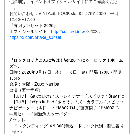
他詳細は、
イベントオフィシャルサイト
にてご確認くださ
い。
お問い合わせ：VINTAGE ROCK std. 03-5787-5350（平日
12:00〜17:00）
『有明サンセット 2026』
オフィシャルサイト
：
http://sun-set.info/
公式X：
https://x.com/ariake_sunset
『ロックロックこんにちは！Ver.28 〜にゃーロック！ホーム
ズ〜』
日時：2026年9月17日（木）・18日（金）開場 17:00 / 開演
17:45
会場：大阪・
Zepp Namba
出演（五十音順）：
【9/17】
Gateballers / ストレイテナー / スピッツ / Bray me
【9/18】
indigo la End / さとう。 / ズーカラデル / スピッツ
ナビゲーター（両日）：FM802 DJ 加藤真樹子 / FM802 DJ
中島ヒロト / 回遊魚人ツナイダー
：
1F スタンディング ￥9,300(税込・ドリンク代別・整理番号
付き)