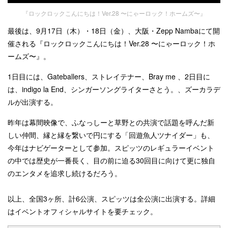
『ロックロックこんにちは！Ver.28 〜にゃーロック！ホームズ〜』
最後は、
9月17日（木）・18日（金）、大阪・Zepp Nambaにて開
催される『ロックロックこんにちは！Ver.28
〜にゃーロック！ホ
ームズ〜
』。
1
日目には、Gateballers、ストレイテナー、Bray me 、2日目に
は、indigo la End、シンガーソングライターさとう。、ズーカラデ
ルが出演する。
昨年は幕間映像で、ふなっしーと草野との共演で話題を呼んだ新
しい仲間、縁と縁を繋いで円にする「回遊魚人ツナイダー」も、
今年はナビゲーターとして参加。スピッツのレギュラーイベント
の中では歴史が一番長く、目の前に迫る30回目に向けて更に独自
のエンタメを追求し続けるだろう。
以上、全国3ヶ所、計6公演、スピッツは全公演に出演する。詳細
はイベントオフィシャルサイトを要チェック。