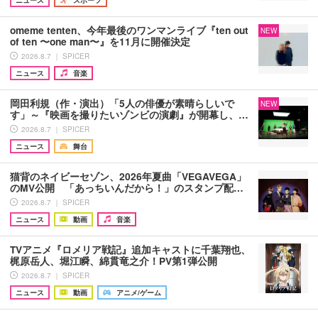
omeme tenten、今年最後のワンマンライブ『ten out
NEW
of ten 〜one man〜』を11月に開催決定
2026.8.7 ｜ SPICER
ニュース
音楽
岡田利規（作・演出）「5人の俳優が素晴らしいで
NEW
す」～『映画を撮りたいゾンビの演劇』が開幕し、…
2026.8.7 ｜ SPICER
ニュース
舞台
猫背のネイビーセゾン、2026年夏曲「VEGAVEGA」
のMV公開 「あっちいんだから！」のスタンプ配…
2026.8.7 ｜ SPICER
ニュース
動画
音楽
TVアニメ『ロメリア戦記』追加キャストに千葉翔也、
梶原岳人、堀江瞬、綿貫竜之介！PV第1弾公開
2026.8.7 ｜ SPICER
ニュース
動画
アニメ/ゲーム