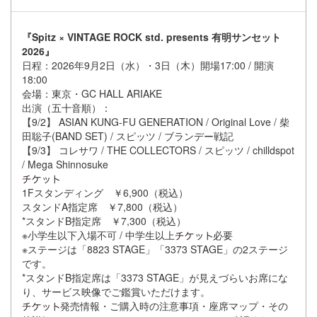
『Spitz × VINTAGE ROCK std. presents 有明サンセット
2026』
日程：
2026年
9月2日（水）
・3日（木）開場17:00 / 開演
18:00
会場
：東京・
GC HALL ARIAKE
出演（五十音順）：
【9/2】
ASIAN KUNG-FU GENERATION / Original Love / 柴
田聡子(BAND SET) / スピッツ / ブランデー戦記
【9/3】
コレサワ / THE COLLECTORS / スピッツ / chilldspot
/ Mega Shinnosuke
1Fスタンディング ￥6,900（税込）
スタンドA指定席 ￥7,800（税込）
*スタンドB指定席 ￥7,300（税込）
※小学生以下入場不可 / 中学生以上
必要
※
ステージは「
8823 STAGE」「3373 STAGE」の2ステージ
です。
*スタンドB指定席は「3373 STAGE」が見えづらいお席にな
り、サービス映像でご鑑賞いただけます。
発売情報・ご購入時の注意事項・座席マップ・その