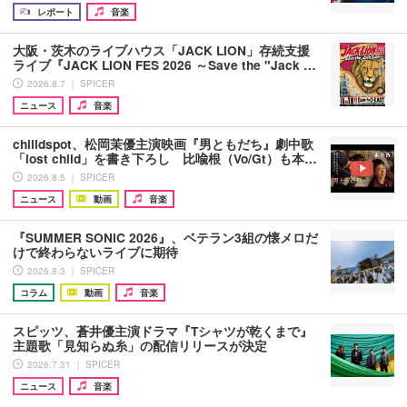
レポート
音楽
大阪・茨木のライブハウス「JACK LION」存続支援
ライブ『JACK LION FES 2026 ～Save the "Jack …
2026.8.7 ｜ SPICER
ニュース
音楽
chilldspot、松岡茉優主演映画『男ともだち』劇中歌
「lost child」を書き下ろし 比喩根（Vo/Gt）も本…
2026.8.5 ｜ SPICER
ニュース
動画
音楽
『SUMMER SONIC 2026』、ベテラン3組の懐メロだ
けで終わらないライブに期待
2026.8.3 ｜ SPICER
コラム
動画
音楽
スピッツ、蒼井優主演ドラマ『Tシャツが乾くまで』
主題歌「見知らぬ糸」の配信リリースが決定
2026.7.31 ｜ SPICER
ニュース
音楽