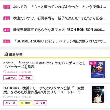
堀ちえみ 「もっと歌っていればよかった」という後悔は…
2
位
横山だいすけ、石田泰尚ら 親子で楽しむ”うた”から圧巻…
3
位
静岡県焼津市であらたな夏フェス『BON BON BON 2026…
4
位
『SUMMER SONIC 2026』、ベテラン3組の懐メロだけで…
5
位
最新記事
chef’s、『utage 2026 autumn』の対バンゲストとし
NEW
てパーカーズを発表
2026.8.6 ｜ SPICER
ニュース
音楽
GADORO、横浜アリーナでのワンマン公演『一家団
欒』を収めた映像作品を9月にリリース トレーラ…
2026.8.6 ｜ SPICER
ニュース
動画
音楽