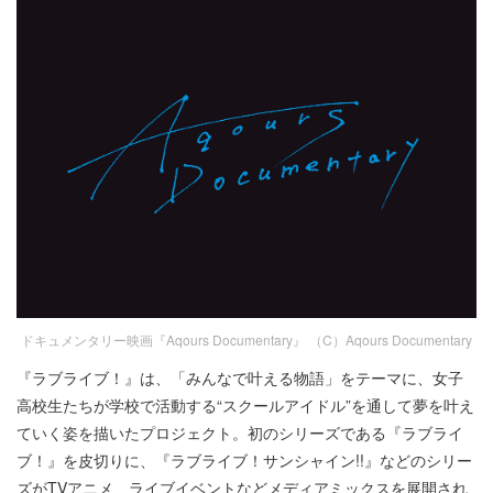
ドキュメンタリー映画『Aqours Documentary』 （C）Aqours Documentary
『ラブライブ！』は、「みんなで叶える物語」をテーマに、女子
高校生たちが学校で活動する“スクールアイドル”を通して夢を叶え
ていく姿を描いたプロジェクト。初のシリーズである『ラブライ
ブ！』を皮切りに、『ラブライブ！サンシャイン!!』などのシリー
ズがTVアニメ、ライブイベントなどメディアミックスを展開され