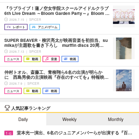
『ラブライブ！蓮ノ空女学院スクールアイドルクラブ
6th Live Dream ～Bloom Garden Party～』Bloom …
2026.7.15 ｜ SPICER
レポート
アニメ/ゲーム
SUPER BEAVER・柳沢亮太が映画音楽を初担当、su
mikaが主題歌を書き下ろし murffin discs 20周…
2026.7.13 ｜ SPICER
ニュース
動画
音楽
映画
仲村トオル、斎藤工、青柳翔ら6名の出演が明らか
に 西島秀俊の主演映画『存在のすべてを』特報映…
2026.7.9 ｜ SPICER
ニュース
動画
映画
人気記事ランキング
Daily
Weekly
Monthly
堂本光一演出、6名のジュニアメンバーらが出演する『百…
1
位