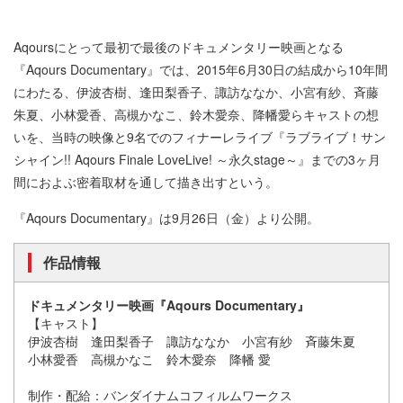
Aqoursにとって最初で最後のドキュメンタリー映画となる
『Aqours Documentary』では、2015年6月30日の結成から10年間
にわたる、伊波杏樹、逢田梨香子、諏訪ななか、小宮有紗、斉藤
朱夏、小林愛香、高槻かなこ、鈴木愛奈、降幡愛らキャストの想
いを、当時の映像と9名でのフィナーレライブ『ラブライブ！サン
シャイン!! Aqours Finale LoveLive! ～永久stage～』までの3ヶ月
間におよぶ密着取材を通して描き出すという。
『Aqours Documentary』は9月26日（金）より公開。
作品情報
ドキュメンタリー映画『Aqours Documentary』
【キャスト】
伊波杏樹 逢田梨香子 諏訪ななか 小宮有紗 斉藤朱夏
小林愛香 高槻かなこ 鈴木愛奈 降幡 愛
制作・配給：バンダイナムコフィルムワークス