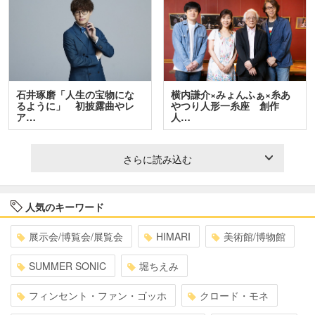
石井琢磨「人生の宝物にな
横内謙介×みょんふぁ×糸あ
るように」 初披露曲やレ
やつり人形一糸座 創作
ア…
人…
さらに読み込む
人気のキーワード
展示会/博覧会/展覧会
HIMARI
美術館/博物館
SUMMER SONIC
堀ちえみ
フィンセント・ファン・ゴッホ
クロード・モネ