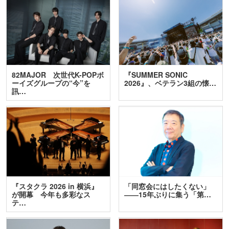
82MAJOR 次世代K-POPボ
『SUMMER SONIC
ーイズグループの“今”を
2026』、ベテラン3組の懐…
訊…
『スタクラ 2026 in 横浜』
「同窓会にはしたくない」
が開幕 今年も多彩なス
――15年ぶりに集う「第…
テ…