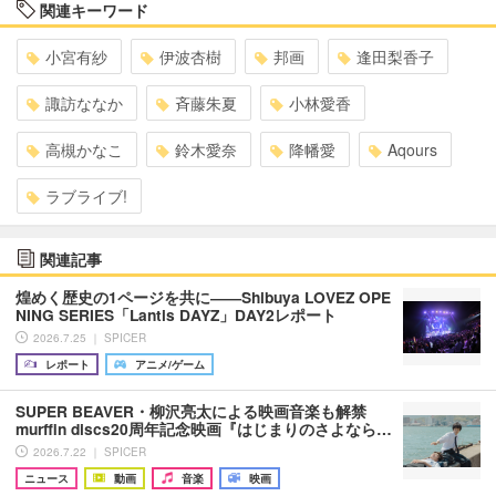
関連キーワード
小宮有紗
伊波杏樹
邦画
逢田梨香子
諏訪ななか
斉藤朱夏
小林愛香
高槻かなこ
鈴木愛奈
降幡愛
Aqours
ラブライブ!
関連記事
煌めく歴史の1ページを共に――Shibuya LOVEZ OPE
NING SERIES「Lantis DAYZ」DAY2レポート
2026.7.25 ｜ SPICER
レポート
アニメ/ゲーム
SUPER BEAVER・柳沢亮太による映画音楽も解禁
murffin discs20周年記念映画『はじまりのさよなら…
2026.7.22 ｜ SPICER
ニュース
動画
音楽
映画