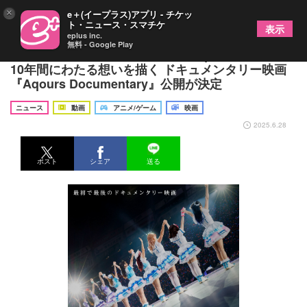
×
e＋(イープラス)アプリ - チケッ
ト・ニュース・スマチケ
表示
eplus inc.
無料 - Google Play
『ラブライブ！サンシャイン!!』Aqoursキャストの
10年間にわたる想いを描く ドキュメンタリー映画
『Aqours Documentary』公開が決定
ニュース
動画
アニメ/ゲーム
映画
2025.6.28
ポスト
シェア
送る