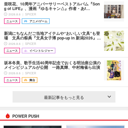
亜咲花、10周年アニバーサリーベストアルバム『Son
g of LIFE』、漫画『ゆるキャン△』作者・あf…
2026.8.6 ｜ SPICER
ニュース
アニメ/ゲーム
新潟にちなんだご当地アイテムや“おいしい文具”も登
場 文具の祭典『文具女子博 pop-up in 新潟2026』…
2026.8.6 ｜ SPICER
ニュース
イベント/レジャー
坂本冬美、歌手生活40周年記念でおくる明治座公演の
メインビジュアルが公開 一路真輝、中村梅雀ら出演
2026.8.6 ｜ SPICER
ニュース
舞台
最新記事をもっと見る
POWER PUSH