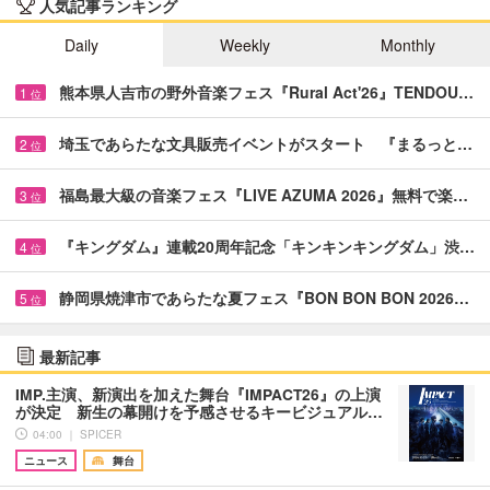
人気記事ランキング
Daily
Weekly
Monthly
熊本県人吉市の野外音楽フェス『Rural Act'26』TENDOU…
1
位
埼玉であらたな文具販売イベントがスタート 『まるっと…
2
位
福島最大級の音楽フェス『LIVE AZUMA 2026』無料で楽…
3
位
『キングダム』連載20周年記念「キンキンキングダム」渋…
4
位
静岡県焼津市であらたな夏フェス『BON BON BON 2026…
5
位
最新記事
IMP.主演、新演出を加えた舞台『IMPACT26』の上演
が決定 新生の幕開けを予感させるキービジュアル…
04:00 ｜ SPICER
ニュース
舞台