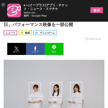
×
e＋(イープラス)アプリ - チケッ
ト・ニュース・スマチケ
表示
eplus inc.
無料 - Google Play
イヤホンズ『かかえきれない花束を』より「在りし
日」パフォーマンス映像を一部公開
ニュース
動画
アニメ/ゲーム
2025.6.30
ポスト
シェア
送る