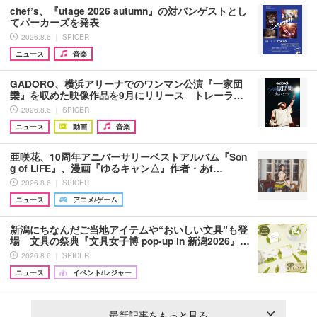
chef’s、『utage 2026 autumn』の対バンゲストとし
てパーカーズを発表
2026.8.6 ｜ SPICER
ニュース
音楽
GADORO、横浜アリーナでのワンマン公演『一家団
欒』を収めた映像作品を9月にリリース トレーラ…
2026.8.6 ｜ SPICER
ニュース
動画
音楽
亜咲花、10周年アニバーサリーベストアルバム『Son
g of LIFE』、漫画『ゆるキャン△』作者・あf…
2026.8.6 ｜ SPICER
ニュース
アニメ/ゲーム
新潟にちなんだご当地アイテムや“おいしい文具”も登
場 文具の祭典『文具女子博 pop-up in 新潟2026』…
2026.8.6 ｜ SPICER
ニュース
イベント/レジャー
最新記事をもっと見る