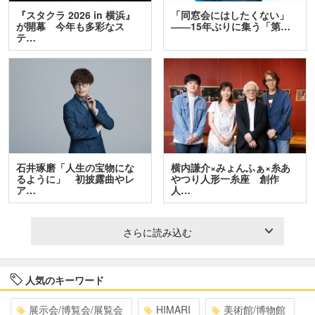
『スタクラ 2026 in 横浜』
「同窓会にはしたくない」
が開幕 今年も多彩なス
――15年ぶりに集う「第…
テ…
石井琢磨「人生の宝物にな
横内謙介×みょんふぁ×糸あ
るように」 初披露曲やレ
やつり人形一糸座 創作
ア…
人…
さらに読み込む
人気のキーワード
展示会/博覧会/展覧会
HIMARI
美術館/博物館