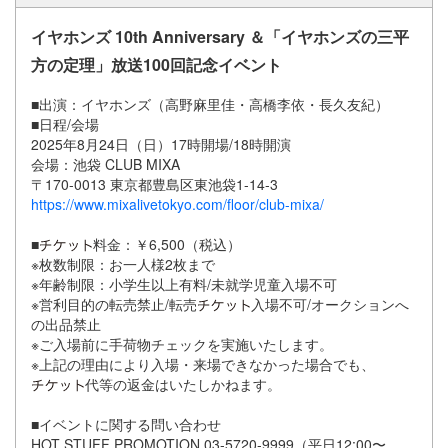
イヤホンズ 10th Anniversary ＆「イヤホンズの三平
方の定理」放送100回記念イベント
■出演：イヤホンズ（高野麻里佳・高橋李依・長久友紀）
■日程/会場
2025年8月24日（日）17時開場/18時開演
会場：池袋 CLUB MIXA
〒170-0013 東京都豊島区東池袋1-14-3
https://www.mixalivetokyo.com/floor/club-mixa/
■
料金：￥6,500（税込）
※枚数制限：お一人様2枚まで
※年齢制限：小学生以上有料/未就学児童入場不可
※営利目的の転売禁止/転売
入場不可/オークションへ
の出品禁止
※ご入場前に手荷物チェックを実施いたします。
※上記の理由により入場・来場できなかった場合でも、
代等の返金はいたしかねます。
■イベントに関する問い合わせ
HOT STUFF PROMOTION 03-5720-9999（平日12:00〜