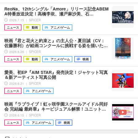
ReoNa、12thシングル「Amore」リリース記念ABEM
A特番放送決定！高橋李依、瀬戸麻沙美、石…
2026.7.15 ｜ SPICER
ニュース
動画
アニメ/ゲーム
映画『君と花火と約束と』の主人公・夏目誠（CV：
佐藤勝利）が絵画コンクールに挑戦する姿を描いた…
2026.6.26 ｜ SPICER
ニュース
動画
アニメ/ゲーム
映画
愛美、初EP『AIM STAR』発売決定！ジャケット写真
＆新アーティスト写真公開
2026.6.21 ｜ SPICER
ニュース
アニメ/ゲーム
映画『ラブライブ！虹ヶ咲学園スクールアイドル同好
会 完結編 最終章』キービジュアル解禁！ユニット…
2026.6.15 ｜ SPICER
ニュース
アニメ/ゲーム
映画