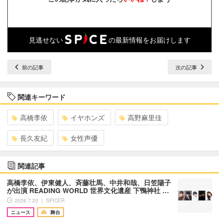
見逃せない
の最新情報をお届けします
前の記事
次の記事
関連キーワード
高橋李依
イヤホンズ
高野麻里佳
長久友紀
女性声優
関連記事
高橋李依、伊東健人、斉藤壮馬、中井和哉、日笠陽子
が出演 READING WORLD 世界文化遺産 下鴨神社 …
2026.7.20 ｜ SPICER
ニュース
舞台