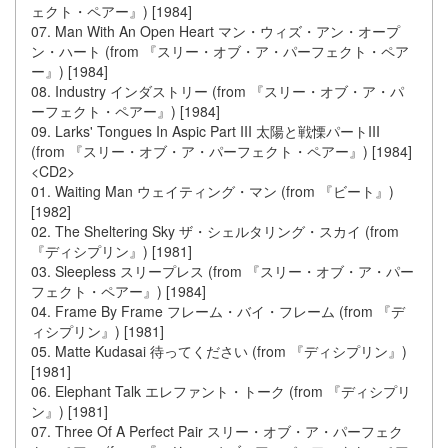
ェクト・ペアー』) [1984]
07. Man With An Open Heart マン・ウィズ・アン・オープ
ン・ハート (from 『スリー・オブ・ア・パーフェクト・ペア
ー』) [1984]
08. Industry インダストリー (from 『スリー・オブ・ア・パ
ーフェクト・ペアー』) [1984]
09. Larks' Tongues In Aspic Part III 太陽と戦慄パートIII
(from 『スリー・オブ・ア・パーフェクト・ペアー』) [1984]
<CD2>
01. Waiting Man ウェイティング・マン (from 『ビート』)
[1982]
02. The Sheltering Sky ザ・シェルタリング・スカイ (from
『ディシプリン』) [1981]
03. Sleepless スリープレス (from 『スリー・オブ・ア・パー
フェクト・ペアー』) [1984]
04. Frame By Frame フレーム・バイ・フレーム (from 『デ
ィシプリン』) [1981]
05. Matte Kudasai 待ってください (from 『ディシプリン』)
[1981]
06. Elephant Talk エレファント・トーク (from 『ディシプリ
ン』) [1981]
07. Three Of A Perfect Pair スリー・オブ・ア・パーフェク