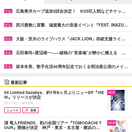
広島東洋カープ追加3試合決定！ 9/25巨人戦などチケッ…
1
位
西川貴教に直撃、滋賀最大の音楽イベント『FEST. INAZU…
2
位
大阪・茨木のライブハウス「JACK LION」存続支援ライ…
3
位
石田泰尚×渡辺雄一――破格の“音楽魂”が静かに燃える …
4
位
坂本冬美、歌手生活40周年記念でおくる明治座公演のメイ…
5
位
最新記事
04 Limited Sazabys、約1年8ヶ月ぶりニューEP『VIE
NEW
W』リリースが決定
17:00 ｜ SPICER
ニュース
音楽
清 竜人FRIENDS、初の全国ツアー『TOMODACHI T
NEW
OUR』開催が決定 神戸・東京・名古屋・横浜の…