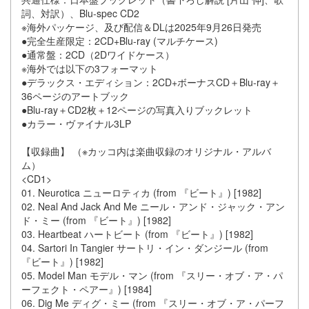
詞、対訳）、Blu-spec CD2
※海外パッケージ、及び配信＆DLは2025年9月26日発売
●完全生産限定：2CD+Blu-ray (マルチケース)
●通常盤：2CD（2Dワイドケース）
※海外では以下の3フォーマット
●デラックス・エディション：2CD+ボーナスCD＋Blu-ray＋
36ページのアートブック
●Blu-ray＋CD2枚＋12ページの写真入りブックレット
●カラー・ヴァイナル3LP
【収録曲】 （※カッコ内は楽曲収録のオリジナル・アルバ
ム）
<CD1>
01. Neurotica ニューロティカ (from 『ビート』) [1982]
02. Neal And Jack And Me ニール・アンド・ジャック・アン
ド・ミー (from 『ビート』) [1982]
03. Heartbeat ハートビート (from 『ビート』) [1982]
04. Sartori In Tangier サートリ・イン・ダンジール (from
『ビート』) [1982]
05. Model Man モデル・マン (from 『スリー・オブ・ア・パ
ーフェクト・ペアー』) [1984]
06. Dig Me ディグ・ミー (from 『スリー・オブ・ア・パーフ