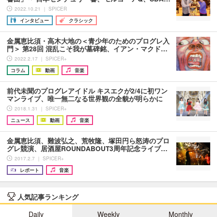
2022.10.21 ｜ SPICER
インタビュー
クラシック
​金属恵比須・高木大地の＜青少年のためのプログレ入
門＞ 第28回 混乱こそ我が墓碑銘、イアン・マクド…
2022.2.17 ｜ SPICER+
コラム
動画
音楽
前代未聞のプログレアイドル キスエクが2/4に初ワン
マンライブ、唯一無二なる世界観の全貌が明らかに
2018.1.31 ｜ SPICER+
ニュース
動画
音楽
金属恵比須、難波弘之、荒牧隆、塚田円ら怒涛のプロ
グレ競演、居酒屋ROUNDABOUT3周年記念ライブ…
2017.2.7 ｜ SPICER+
レポート
音楽
人気記事ランキング
Daily
Weekly
Monthly