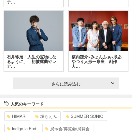
テ…
石井琢磨「人生の宝物にな
横内謙介×みょんふぁ×糸あ
るように」 初披露曲やレ
やつり人形一糸座 創作
ア…
人…
さらに読み込む
人気のキーワード
HIMARI
堀ちえみ
SUMMER SONIC
indigo la End
展示会/博覧会/展覧会