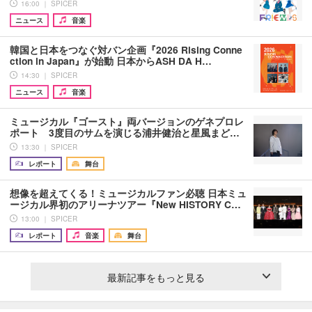
16:00 ｜ SPICER
ニュース
音楽
韓国と日本をつなぐ対バン企画『2026 Rising Conne
ction in Japan』が始動 日本からASH DA H…
14:30 ｜ SPICER
ニュース
音楽
ミュージカル『ゴースト』両バージョンのゲネプロレ
ポート 3度目のサムを演じる浦井健治と星風まど…
13:30 ｜ SPICER
レポート
舞台
想像を超えてくる！ミュージカルファン必聴 日本ミュ
ージカル界初のアリーナツアー『New HISTORY C…
13:00 ｜ SPICER
レポート
音楽
舞台
最新記事をもっと見る