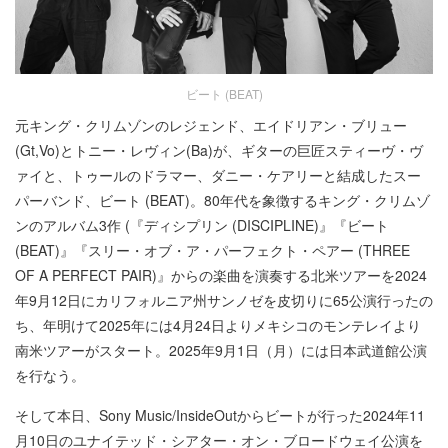
ビート (BEAT)
元キング・クリムゾンのレジェンド、エイドリアン・ブリュー
(Gt,Vo)とトニー・レヴィン(Ba)が、ギターの巨匠スティーヴ・ヴ
ァイと、トゥールのドラマー、ダニー・ケアリーと結成したスー
パーバンド、ビート (BEAT)。80年代を象徴するキング・クリムゾ
ンのアルバム3作 (『ディシプリン (DISCIPLINE)』『ビート
(BEAT)』『スリー・オブ・ア・パーフェクト・ペアー (THREE
OF A PERFECT PAIR)』からの楽曲を演奏する北米ツアーを2024
年9月12日にカリフォルニア州サンノゼを皮切りに65公演行ったの
ち、年明けて2025年には4月24日よりメキシコのモンテレイより
南米ツアーがスタート。2025年9月1日（月）には日本武道館公演
を行なう。
そして本日、Sony Music/InsideOutからビートが行った2024年11
月10日のユナイテッド・シアター・オン・ブロードウェイ公演を