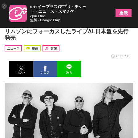
×
e＋(イープラス)アプリ - チケッ
ト・ニュース・スマチケ
表示
eplus inc.
無料 - Google Play
技巧派4人のスーパーバンド 、ビートが80年代のク
リムゾンにフォーカスしたライブAL日本盤を先行
発売
ニュース
動画
音楽
2025.7.2
ポスト
シェア
送る