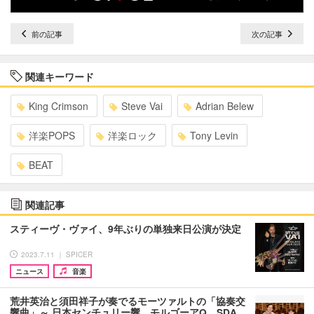
前の記事
次の記事
関連キーワード
King Crimson
Steve Vai
Adrian Belew
洋楽POPS
洋楽ロック
Tony Levin
BEAT
関連記事
スティーヴ・ヴァイ、9年ぶりの単独来日公演が決定
2023.7.11 ｜ SPICER
ニュース
音楽
荒井英治と須田祥子が奏でるモーツァルトの「協奏交
響曲」～ 日本センチュリー響、モルゴーアQ、SDA…