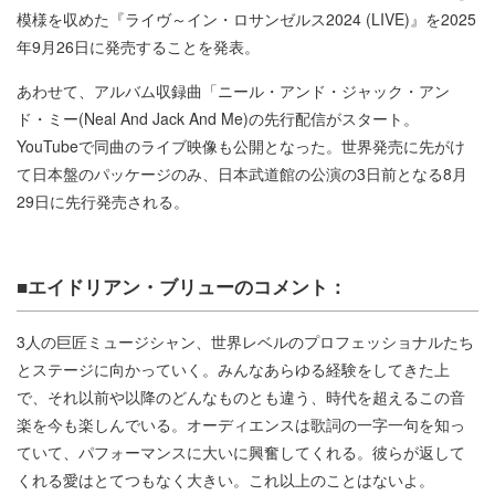
模様を収めた『ライヴ～イン・ロサンゼルス2024 (LIVE)』を2025
年9月26日に発売することを発表。
あわせて、アルバム収録曲「ニール・アンド・ジャック・アン
ド・ミー(Neal And Jack And Me)の先行配信がスタート。
YouTubeで同曲のライブ映像も公開となった。世界発売に先がけ
て日本盤のパッケージのみ、日本武道館の公演の3日前となる8月
29日に先行発売される。
■エイドリアン・ブリューのコメント：
3人の巨匠ミュージシャン、世界レベルのプロフェッショナルたち
とステージに向かっていく。みんなあらゆる経験をしてきた上
で、それ以前や以降のどんなものとも違う、時代を超えるこの音
楽を今も楽しんでいる。オーディエンスは歌詞の一字一句を知っ
ていて、パフォーマンスに大いに興奮してくれる。彼らが返して
くれる愛はとてつもなく大きい。これ以上のことはないよ。